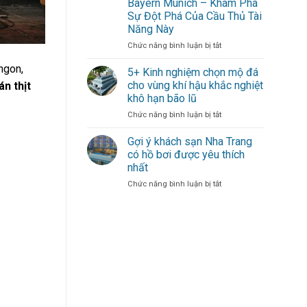
Bayern Munich – Khám Phá
gió
Dạn
Sự Đột Phá Của Cầu Thủ Tài
mới
–
Năng Này
thổi
Sự
bùng
Đóng
ở
Chức năng bình luận bị tắt
hàng
Góp
Michael
công
Duy
ngon,
Olise
5+ Kinh nghiệm chọn mộ đá
cho
Nhất
Mang
cho vùng khí hậu khắc nghiệt
án thịt
đội
Từ
Đến
khô hạn bão lũ
bóng
Một
Làn
thủ
Cầu
ở
Chức năng bình luận bị tắt
Gió
đô
Thủ
5+
Mới
Xuất
Kinh
Cho
Gợi ý khách sạn Nha Trang
Sắc
nghiệm
Hàng
có hồ bơi được yêu thích
chọn
Công
nhất
mộ
Bayern
ở
Chức năng bình luận bị tắt
đá
Munich
Gợi
cho
–
ý
vùng
Khám
khách
khí
Phá
sạn
hậu
Sự
Nha
khắc
Đột
Trang
nghiệt
Phá
có
khô
Của
hồ
hạn
Cầu
bơi
bão
Thủ
được
lũ
Tài