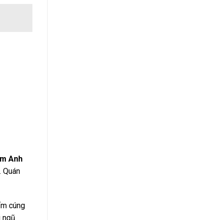
m Anh
. Quán
 ấm cúng
i ngũ