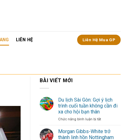
ANG
LIÊN HỆ
Liên Hệ Mua GP
BÀI VIẾT MỚI
Du lịch Sài Gòn: Gợi ý lịch
trình cuối tuần không cần đi
xa cho hội bạn thân
ở
Chức năng bình luận bị tắt
Du
lịch
Morgan Gibbs-White trở
Sài
thành linh hồn Nottingham