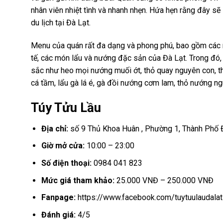
nhân viên nhiệt tình và nhanh nhẹn. Hứa hẹn rằng đây sẽ
du lịch tại Đà Lạt.
Menu của quán rất đa dạng và phong phú, bao gồm các m
tế, các món lẩu và nướng đặc sản của Đà Lạt. Trong đó,
sắc như heo mọi nướng muối ớt, thỏ quay nguyên con, th
cá tầm, lẩu gà lá é, gà đồi nướng cơm lam, thỏ nướng n
Túy Tửu Lầu
Địa chỉ:
số 9 Thủ Khoa Huân , Phường 1, Thành Phố 
Giờ mở cửa:
10:00 – 23:00
Số điện thoại:
0984 041 823
Mức giá tham khảo:
25.000 VNĐ – 250.000 VNĐ
Fanpage:
https://www.facebook.com/tuytuulaudalat
Đánh giá:
4/5