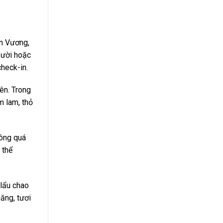
yêu
Năng
thích
Này
nhất
n Vương,
gười hoặc
heck-in.
ên. Trong
m lam, thỏ
hông quá
 thể
 lẩu chao
ăng, tươi