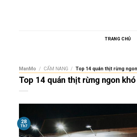
Skip
to
content
TRANG CHỦ
ManMo
/
CẨM NANG
/
Top 14 quán thịt rừng ngon
Top 14 quán thịt rừng ngon khó 
28
Th7