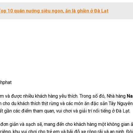
Top 10 quán nướng siêu ngon, ăn là ghiền ở Đà Lạt
hphat
năm và được nhiều khách hàng yêu thích. Trong số đó, Nhà hàng
Na
h cho du khách thích thịt rừng và các món ăn đặc sản Tây Nguyên
 gần các điểm tham quan, vui chơi và giải trí nổi tiếng ở Đà Lạt.
rí đơn giản và sạch sẽ, mang đến cho khách hàng một không gian
êng, khu vui chơi cho trẻ em và bãi đỗ xe rộng rãi và an ninh. Độ