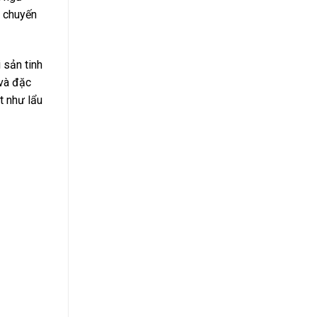
g chuyến
 sản tinh
 và đặc
t như lẩu