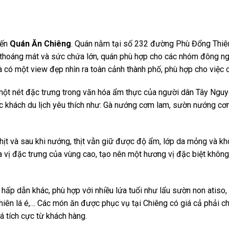
đến
Quán Ăn Chiêng
. Quán nằm tại số 232 đường Phù Đổng Thiê
i, thoáng mát và sức chứa lớn, quán phù hợp cho các nhóm đông n
 có một view đẹp nhìn ra toàn cảnh thành phố, phù hợp cho việc c
 một nét đặc trưng trong văn hóa ẩm thực của người dân Tây Nguy
 khách du lịch yêu thích như: Gà nướng cơm lam, sườn nướng cơ
ịt và sau khi nướng, thịt vẫn giữ được độ ẩm, lớp da mỏng và k
 vị đặc trưng của vùng cao, tạo nên một hương vị đặc biệt không
hấp dẫn khác, phù hợp với nhiều lứa tuổi như lẩu sườn non atiso,
chiên lá é,… Các món ăn được phục vụ tại Chiêng có giá cả phải ch
á tích cực từ khách hàng.