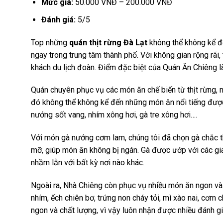
Mức giá:
50.000 VNĐ – 200.000 VNĐ
Đánh giá:
5/5
Top những
quán thịt rừng Đà Lạt
không thể không kể 
ngay trong trung tâm thành phố. Với không gian rộng rã
khách du lịch đoàn. Điểm đặc biệt của Quán Ăn Chiêng là
Quán chuyên phục vụ các món ăn chế biến từ thịt rừng,
đó không thể không kể đến những món ăn nổi tiếng được
nướng sốt vang, nhím xông hơi, gà tre xông hơi….
Với món gà nướng cơm lam, chúng tôi đã chọn gà chắc th
mỡ, giúp món ăn không bị ngán. Gà được ướp với các gia
nhầm lẫn với bất kỳ nơi nào khác.
Ngoài ra, Nhà Chiêng còn phục vụ nhiều món ăn ngon và 
nhím, ếch chiên bơ, trứng non cháy tỏi, mì xào nai, cơm 
ngon và chất lượng, vì vậy luôn nhận được nhiều đánh gi