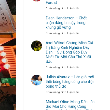
Gòn:
Forest
Gợi
ở
Chức năng bình luận bị tắt
ý
Morgan
lịch
Gibbs-
trình
Dean Henderson – Chốt
White
cuối
chặn đáng tin cậy trong
trở
tuần
khung gỗ vững
thành
không
ở
Chức năng bình luận bị tắt
linh
cần
Dean
hồn
đi
Henderson
Nottingham
xa
Axel Witsel Chứng Minh Giá
–
Forest
cho
Trị Bằng Kinh Nghiệm Dày
Chốt
hội
Dạn – Sự Đóng Góp Duy
chặn
bạn
Nhất Từ Một Cầu Thủ Xuất
đáng
thân
Sắc
tin
cậy
ở
Chức năng bình luận bị tắt
trong
Axel
khung
Witsel
Julián Álvarez – Làn gió mới
gỗ
Chứng
thổi bùng hàng công cho đội
vững
Minh
bóng thủ đô
Giá
ở
Chức năng bình luận bị tắt
Trị
Julián
Bằng
Álvarez
Kinh
Michael Olise Mang Đến Làn
–
Nghiệm
Gió Mới Cho Hàng Công
Làn
Dày