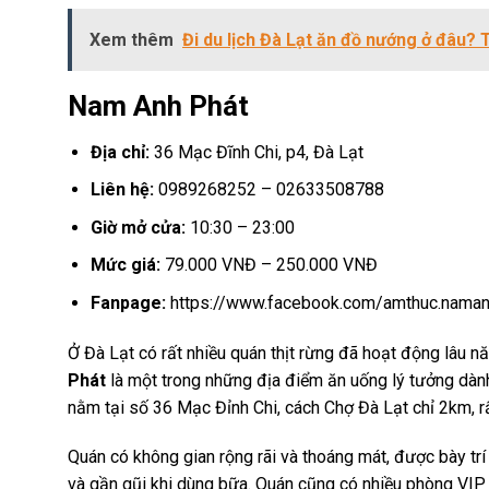
Xem thêm
Đi du lịch Đà Lạt ăn đồ nướng ở đâu? 
Nam Anh Phát
Địa chỉ:
36 Mạc Đĩnh Chi, p4, Đà Lạt
Liên hệ:
0989268252 – 02633508788
Giờ mở cửa:
10:30 – 23:00
Mức giá:
79.000 VNĐ – 250.000 VNĐ
Fanpage:
https://www.facebook.com/amthuc.naman
Ở Đà Lạt có rất nhiều quán thịt rừng đã hoạt động lâu 
Phát
là một trong những địa điểm ăn uống lý tưởng dàn
nằm tại số 36 Mạc Đỉnh Chi, cách Chợ Đà Lạt chỉ 2km, rất
Quán có không gian rộng rãi và thoáng mát, được bày t
và gần gũi khi dùng bữa. Quán cũng có nhiều phòng VIP ri