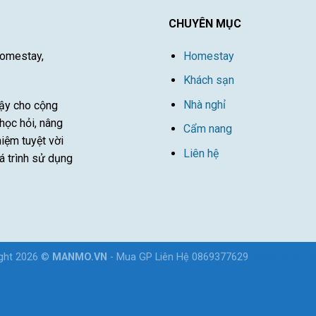
CHUYÊN MỤC
Homestay,
Homestay
Khách sạn
Nhà nghỉ
cậy cho cộng
học hỏi, nâng
Cẩm nang
iệm tuyệt vời
Liên hệ
á trình sử dụng
ight 2026 ©
MANMO.VN
- Mua GP Liên Hệ 0869377629
Bossfun
BET