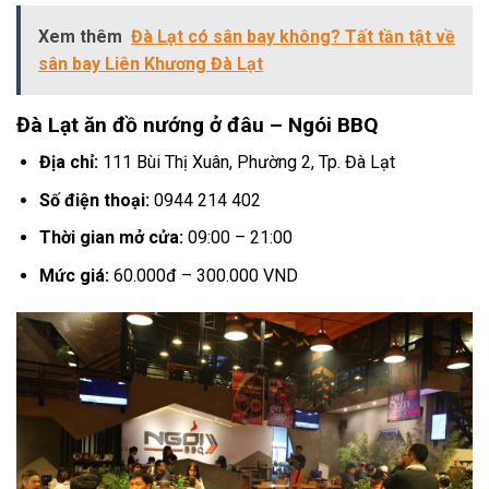
Xem thêm
Đà Lạt có sân bay không? Tất tần tật về
sân bay Liên Khương Đà Lạt
Đà Lạt ăn đồ nướng ở đâu – Ngói BBQ
Địa chỉ:
111 Bùi Thị Xuân, Phường 2, Tp. Đà Lạt
Số điện thoại:
0944 214 402
Thời gian mở cửa:
09:00 – 21:00
Mức giá:
60.000đ – 300.000 VND