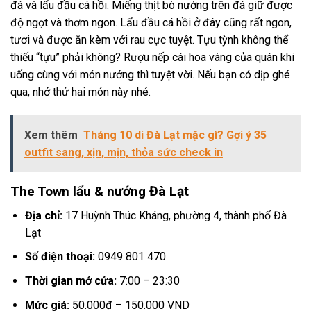
đá và lẩu đầu cá hồi. Miếng thịt bò nướng trên đá giữ được
độ ngọt và thơm ngon. Lẩu đầu cá hồi ở đây cũng rất ngon,
tươi và được ăn kèm với rau cực tuyệt. Tựu tỳnh không thể
thiếu “tựu” phải không? Rượu nếp cái hoa vàng của quán khi
uống cùng với món nướng thì tuyệt vời. Nếu bạn có dịp ghé
qua, nhớ thử hai món này nhé.
Xem thêm
Tháng 10 di Đà Lạt mặc gì? Gợi ý 35
outfit sang, xịn, mịn, thỏa sức check in
The Town lẩu & nướng Đà Lạt
Địa chỉ:
17 Huỳnh Thúc Kháng, phường 4, thành phố Đà
Lạt
Số điện thoại:
0949 801 470
Thời gian mở cửa:
7:00 – 23:30
Mức giá:
50.000đ – 150.000 VND