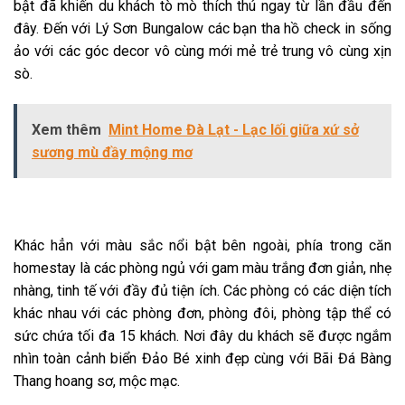
bật đã khiến du khách tò mò thích thú ngay từ lần đầu đến
đây. Đến với Lý Sơn Bungalow các bạn tha hồ check in sống
ảo với các góc decor vô cùng mới mẻ trẻ trung vô cùng xịn
sò.
Xem thêm
Mint Home Đà Lạt - Lạc lối giữa xứ sở
sương mù đầy mộng mơ
Khác hẳn với màu sắc nổi bật bên ngoài, phía trong căn
homestay là các phòng ngủ với gam màu trắng đơn giản, nhẹ
nhàng, tinh tế với đầy đủ tiện ích. Các phòng có các diện tích
khác nhau với các phòng đơn, phòng đôi, phòng tập thể có
sức chứa tối đa 15 khách. Nơi đây du khách sẽ được ngắm
nhìn toàn cảnh biển Đảo Bé xinh đẹp cùng với Bãi Đá Bàng
Thang hoang sơ, mộc mạc.