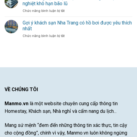
Mang
hàng
Đóng
nghiệt khô hạn bão lũ
Đến
công
Góp
ở
Chức năng bình luận bị tắt
Làn
cho
Duy
5+
Gió
đội
Nhất
Kinh
Gợi ý khách sạn Nha Trang có hồ bơi được yêu thích
Mới
bóng
Từ
nghiệm
Cho
thủ
nhất
Một
chọn
Hàng
đô
Cầu
ở
Chức năng bình luận bị tắt
mộ
Công
Thủ
Gợi
đá
Bayern
Xuất
ý
cho
Munich
Sắc
khách
vùng
–
sạn
khí
Khám
Nha
hậu
Phá
Trang
khắc
Sự
có
nghiệt
Đột
hồ
khô
Phá
bơi
hạn
Của
được
VỀ CHÚNG TÔI
bão
Cầu
yêu
lũ
Thủ
thích
Tài
Manmo.vn
là một website chuyên cung cấp thông tin
nhất
Năng
Homestay, Khách sạn, Nhà nghỉ và cẩm nang du lịch...
Này
Mang sứ mệnh “đem đến những thông tin xác thực, tin cậy
cho cộng đồng”, chính vì vậy, Manmo.vn luôn không ngừng