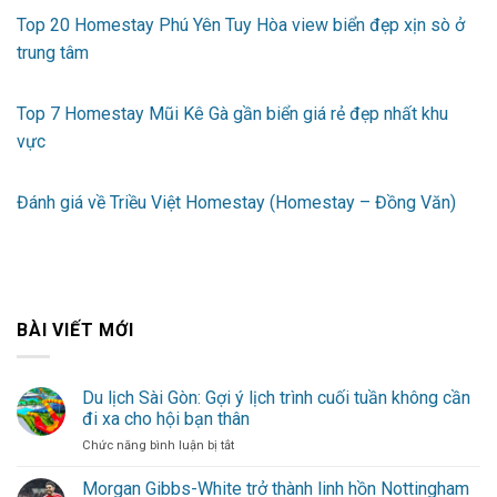
Top 20 Homestay Phú Yên Tuy Hòa view biển đẹp xịn sò ở
trung tâm
Top 7 Homestay Mũi Kê Gà gần biển giá rẻ đẹp nhất khu
vực
Đánh giá về Triều Việt Homestay (Homestay – Đồng Văn)
BÀI VIẾT MỚI
Du lịch Sài Gòn: Gợi ý lịch trình cuối tuần không cần
đi xa cho hội bạn thân
ở
Chức năng bình luận bị tắt
Du
lịch
Morgan Gibbs-White trở thành linh hồn Nottingham