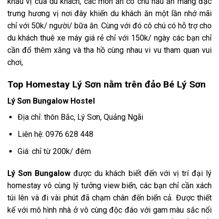
khẩu vị của du khách, các món ăn cô chú nấu ăn mang đặc
trưng hương vị nơi đây khiến du khách ăn một lần nhớ mãi
chỉ với 50k/ người/ bữa ăn. Cùng với đó cô chú có hỗ trợ cho
du khách thuê xe máy giá rẻ chỉ với 150k/ ngày các bạn chỉ
cần đổ thêm xăng và tha hồ cùng nhau vi vu tham quan vui
chơi,
Top Homestay Lý Sơn nằm trên đảo Bé Lý Sơn
Lý Sơn Bungalow Hostel
Địa chỉ: thôn Bắc, Lý Sơn, Quảng Ngãi
Liên hệ:
0976 628 448
Giá: chỉ từ 200k/ đêm
Lý Sơn Bungalow
được du khách biết đến với vị trí đại lý
homestay vô cùng lý tưởng view biển, các bạn chỉ cần xách
túi lên và đi vài phút đã chạm chân đến biển cả. Được thiết
kế với mô hình nhà ở vô cùng độc đáo với gam màu sắc nổi