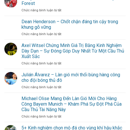
Sài
Forest
Gòn:
ở
Chức năng bình luận bị tắt
Gợi
Morgan
ý
Gibbs-
Dean Henderson – Chốt chặn đáng tin cậy trong
lịch
White
trình
khung gỗ vững
trở
cuối
ở
Chức năng bình luận bị tắt
thành
tuần
Dean
linh
không
Henderson
Axel Witsel Chứng Minh Giá Trị Bằng Kinh Nghiệm
hồn
cần
–
Nottingham
Dày Dạn – Sự Đóng Góp Duy Nhất Từ Một Cầu Thủ
đi
Chốt
Forest
xa
Xuất Sắc
chặn
cho
ở
Chức năng bình luận bị tắt
đáng
hội
Axel
tin
bạn
Witsel
cậy
Julián Álvarez – Làn gió mới thổi bùng hàng công
thân
Chứng
trong
cho đội bóng thủ đô
Minh
khung
ở
Chức năng bình luận bị tắt
Giá
gỗ
Julián
Trị
vững
Álvarez
Michael Olise Mang Đến Làn Gió Mới Cho Hàng
Bằng
–
Kinh
Công Bayern Munich – Khám Phá Sự Đột Phá Của
Làn
Nghiệm
Cầu Thủ Tài Năng Này
gió
Dày
ở
Chức năng bình luận bị tắt
mới
Dạn
Michael
thổi
–
Olise
bùng
5+ Kinh nghiệm chọn mộ đá cho vùng khí hậu khắc
Sự