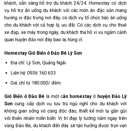
khách, sẵn sàng hỗ trợ du khách 24/24. Homestay có dịch
vụ hỗ trợ ăn uống du khách với các món ăn đặc sản mang
hương vị đặc trưng nơi đây, có dịch vụ tổ chức tiệc ăn uống
cho du khách với cả hợp lý, ưu đãi. Có các dịch vụ cho thuê
xe đạp, xe máy trong ngày, du khách tha hồ vi vu ngắm cảnh
quan huyện đảo nơi đây bao la, hùng vĩ.
Homestay Gió Biển ở Đảo Bé Lý Sơn
Địa chỉ: Lý Sơn, Quảng Ngãi
Liên hệ:
0936 160 633
Giá: chỉ từ 180.000/ đêm
Gió Biển ở Đảo Bé
là một c
ăn homestay
ở
huyện Đảo Lý
Sơn
cung cấp dịch vụ lưu trú ngủ nghỉ cho du khách với
không gian sống vô cùng độc đáo, thiết kế mới lạ gần gũi
với thiên nhiên miền biển. Vị trí đẹp lý tưởng nằm ngay trên
vùng Đảo Bé, du khách đến đây sẽ tận hưởng được trọn vẹn