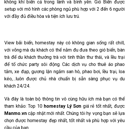
không khí biển cả trong lành và bình yên. Gió Biển được
setup với mô hình các phòng ngủ phù hợp với 2 đến 6 người
với đầy đủ điều hòa và tiện ích lưu trú.
View bãi biển, homestay này có không gian sống rất chill,
với võng mà du khách có thể nằm đu đưa theo gió biển, bàn
trà để du khách thưởng trà với tinh thần thư thái, và lều trại
để tổ chức party sôi động. Các dịch vụ cho thuê áo phao
tắm, xe đạp, gương lặn ngắm san hô, phao bơi, lều trại, loa
kéo,…luôn được chủ nhà chuẩn bị sẵn sàng phục vụ du
khách 24/24.
Và đây là toàn bộ thông tin vô cùng hữu ích mà bạn có thể
tham khảo: Top 10
homestay Lý Sơn
giá rẻ tốt nhất, được
Manmo.vn
cập nhật mới nhất. Chúng tôi hy vọng bạn sẽ lựa
chọn được homestay đẹp nhất, tốt nhất và phù hợp với yêu
cầu của bạn.