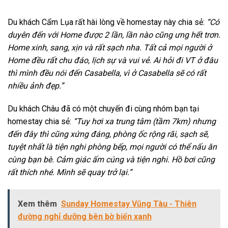
Du khách Cẩm Lụa rất hài lòng về homestay này chia sẻ:
“Có
duyên đến với Home được 2 lần, lần nào cũng ưng hết trơn.
Home xinh, sang, xịn và rất sạch nha. Tất cả mọi người ở
Home đều rất chu đáo, lịch sự và vui vẻ. Ai hỏi đi VT ở đâu
thì mình đều nói đến Casabella, vì ở Casabella sẽ có rất
nhiều ảnh đẹp.”
Du khách Châu đã có một chuyến đi cùng nhóm bạn tại
homestay chia sẻ:
“Tuy hơi xa trung tâm (tầm 7km) nhưng
đến đây thì cũng xứng đáng, phòng ốc rộng rãi, sạch sẽ,
tuyệt nhất là tiện nghi phòng bếp, mọi người có thể nấu ăn
cùng bạn bè. Cảm giác ấm cúng và tiện nghi. Hồ bơi cũng
rất thích nhé. Mình sẽ quay trở lại.”
Xem thêm
Sunday Homestay Vũng Tàu - Thiên
đường nghỉ dưỡng bên bờ biển xanh