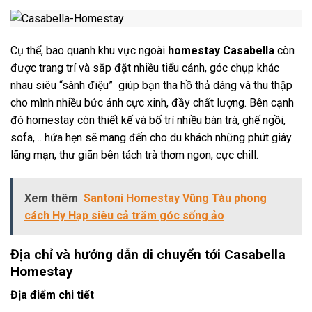
Cụ thể, bao quanh khu vực ngoài
homestay
Casabella
còn
được trang trí và
sắp đặt nhiều tiểu cảnh, góc chụp khác
nhau siêu “sành điệu” giúp bạn tha hồ thả dáng và thu thập
cho mình nhiều bức ảnh cực xinh, đầy chất lượng. Bên cạnh
đó homestay còn thiết kế và bố trí nhiều bàn trà, ghế ngồi,
sofa,… hứa hẹn sẽ mang đến cho du khách những phút giây
lãng mạn, thư giãn bên tách trà thơm ngon, cực chill.
Xem thêm
Santoni Homestay Vũng Tàu phong
cách Hy Hạp siêu cả trăm góc sống ảo
Địa chỉ và hướng dẫn di chuyển tới Casabella
Homestay
Địa điểm chi tiết