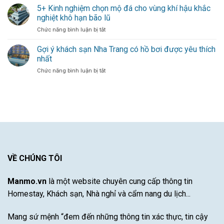
Olise
bùng
5+ Kinh nghiệm chọn mộ đá cho vùng khí hậu khắc
Sự
Mang
hàng
Đóng
nghiệt khô hạn bão lũ
Đến
công
Góp
ở
Chức năng bình luận bị tắt
Làn
cho
Duy
5+
Gió
đội
Nhất
Kinh
Gợi ý khách sạn Nha Trang có hồ bơi được yêu thích
Mới
bóng
Từ
nghiệm
Cho
thủ
nhất
Một
chọn
Hàng
đô
Cầu
ở
Chức năng bình luận bị tắt
mộ
Công
Thủ
Gợi
đá
Bayern
Xuất
ý
cho
Munich
Sắc
khách
vùng
–
sạn
khí
Khám
Nha
hậu
Phá
Trang
khắc
Sự
có
nghiệt
Đột
hồ
khô
Phá
bơi
hạn
Của
được
VỀ CHÚNG TÔI
bão
Cầu
yêu
lũ
Thủ
thích
Tài
Manmo.vn
là một website chuyên cung cấp thông tin
nhất
Năng
Homestay, Khách sạn, Nhà nghỉ và cẩm nang du lịch...
Này
Mang sứ mệnh “đem đến những thông tin xác thực, tin cậy