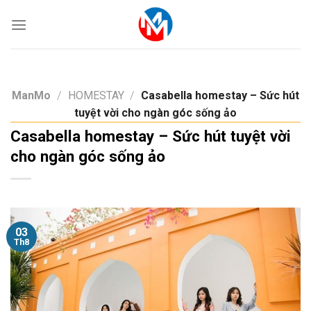
Skip
to
content
ManMo
/
HOMESTAY
/
Casabella homestay – Sức hút
tuyệt vời cho ngàn góc sống ảo
Casabella homestay – Sức hút tuyệt vời
cho ngàn góc sống ảo
03
Th8