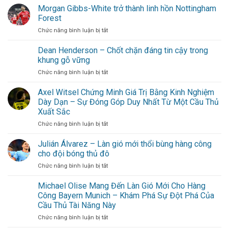
lịch
Morgan Gibbs-White trở thành linh hồn Nottingham
Sài
Forest
Gòn:
ở
Chức năng bình luận bị tắt
Gợi
Morgan
ý
Gibbs-
Dean Henderson – Chốt chặn đáng tin cậy trong
lịch
White
trình
khung gỗ vững
trở
cuối
ở
Chức năng bình luận bị tắt
thành
tuần
Dean
linh
không
Henderson
Axel Witsel Chứng Minh Giá Trị Bằng Kinh Nghiệm
hồn
cần
–
Nottingham
Dày Dạn – Sự Đóng Góp Duy Nhất Từ Một Cầu Thủ
đi
Chốt
Forest
xa
Xuất Sắc
chặn
cho
ở
Chức năng bình luận bị tắt
đáng
hội
Axel
tin
bạn
Witsel
cậy
Julián Álvarez – Làn gió mới thổi bùng hàng công
thân
Chứng
trong
cho đội bóng thủ đô
Minh
khung
ở
Chức năng bình luận bị tắt
Giá
gỗ
Julián
Trị
vững
Álvarez
Michael Olise Mang Đến Làn Gió Mới Cho Hàng
Bằng
–
Kinh
Công Bayern Munich – Khám Phá Sự Đột Phá Của
Làn
Nghiệm
Cầu Thủ Tài Năng Này
gió
Dày
ở
Chức năng bình luận bị tắt
mới
Dạn
Michael
thổi
–