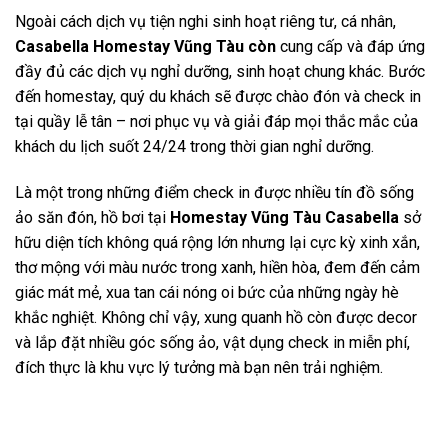
Ngoài cách dịch vụ tiện nghi sinh hoạt riêng tư, cá nhân,
Casabella Homestay Vũng Tàu còn
cung cấp và đáp ứng
đầy đủ các dịch vụ nghỉ dưỡng, sinh hoạt chung khác. Bước
đến homestay, quý du khách sẽ được chào đón và check in
tại quầy lễ tân – nơi phục vụ và giải đáp mọi thắc mắc của
khách du lịch suốt 24/24 trong thời gian nghỉ dưỡng.
Là một trong những điểm check in được nhiều tín đồ sống
ảo săn đón, hồ bơi tại
Homestay Vũng Tàu Casabella
sở
hữu diện tích không quá rộng lớn nhưng lại cực kỳ xinh xắn,
thơ mộng với màu nước trong xanh, hiền hòa, đem đến cảm
giác mát mẻ, xua tan cái nóng oi bức của những ngày hè
khắc nghiệt. Không chỉ vậy, xung quanh hồ còn được decor
và lắp đặt nhiều góc sống ảo, vật dụng check in miễn phí,
đích thực là khu vực lý tưởng mà bạn nên trải nghiệm.