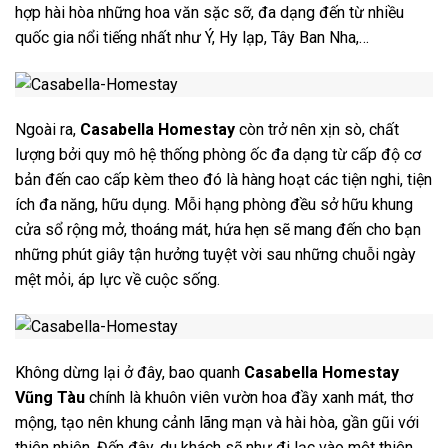
hợp hài hòa những
hoa văn sặc sỡ, đa dạng đến từ nhiều
quốc gia nổi tiếng nhất như Ý, Hy lạp, Tây Ban Nha,…
Ngoài ra,
Casabella Homestay
còn trở nên xịn sò, chất
lượng bởi quy mô hệ thống phòng ốc đa dạng từ cấp độ cơ
bản đến cao cấp kèm theo đó là hàng hoạt các tiện nghi, tiện
ích đa năng, hữu dụng. Mỗi hạng phòng đều sở hữu khung
cửa sổ rộng mở, thoáng mát, hứa hẹn sẽ mang đến cho bạn
những phút giây tận hưởng tuyệt vời sau những chuỗi ngày
mệt mỏi, áp lực về cuộc sống.
Không dừng lại ở đây, bao quanh
Casabella Homestay
Vũng Tàu
chính là khuôn viên vườn hoa đầy xanh mát, thơ
mộng, tạo nên khung cảnh lãng mạn và hài hòa, gần gũi với
thiên nhiên. Đến đây, du khách sẽ như đi lạc vào một thiên