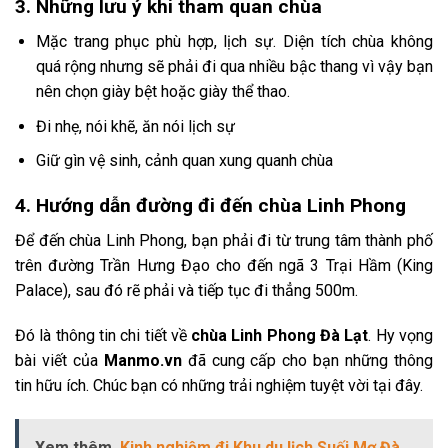
3. Những lưu ý khi tham quan chùa
Mặc trang phục phù hợp, lịch sự. Diện tích chùa không
quá rộng nhưng sẽ phải đi qua nhiều bậc thang vì vậy bạn
nên chọn giày bệt hoặc giày thể thao.
Đi nhẹ, nói khẽ, ăn nói lịch sự
Giữ gìn vệ sinh, cảnh quan xung quanh chùa
4. Hướng dẫn đường đi đến chùa Linh Phong
Để đến chùa Linh Phong, bạn phải đi từ trung tâm thành phố
trên đường Trần Hưng Đạo cho đến ngã 3 Trại Hầm (King
Palace), sau đó rẽ phải và tiếp tục đi thẳng 500m.
Đó là thông tin chi tiết về
chùa Linh Phong
Đà Lạt
. Hy vọng
bài viết của
Manmo.vn
đã cung cấp cho bạn những thông
tin hữu ích. Chúc bạn có những trải nghiệm tuyệt vời tại đây.
Xem thêm
Kinh nghiệm đi Khu du lịch Suối Mơ Đà