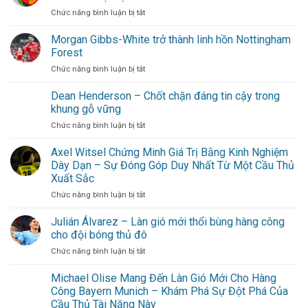
ở
Chức năng bình luận bị tắt
Du
lịch
Morgan Gibbs-White trở thành linh hồn Nottingham
Sài
Forest
Gòn:
ở
Chức năng bình luận bị tắt
Gợi
Morgan
ý
Gibbs-
Dean Henderson – Chốt chặn đáng tin cậy trong
lịch
White
trình
khung gỗ vững
trở
cuối
ở
Chức năng bình luận bị tắt
thành
tuần
Dean
linh
không
Henderson
Axel Witsel Chứng Minh Giá Trị Bằng Kinh Nghiệm
hồn
cần
–
Nottingham
Dày Dạn – Sự Đóng Góp Duy Nhất Từ Một Cầu Thủ
đi
Chốt
Forest
xa
Xuất Sắc
chặn
cho
ở
Chức năng bình luận bị tắt
đáng
hội
Axel
tin
bạn
Witsel
cậy
Julián Álvarez – Làn gió mới thổi bùng hàng công
thân
Chứng
trong
cho đội bóng thủ đô
Minh
khung
ở
Chức năng bình luận bị tắt
Giá
gỗ
Julián
Trị
vững
Álvarez
Michael Olise Mang Đến Làn Gió Mới Cho Hàng
Bằng
–
Kinh
Công Bayern Munich – Khám Phá Sự Đột Phá Của
Làn
Nghiệm
Cầu Thủ Tài Năng Này