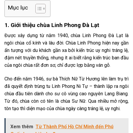
Mục lục
1. Giới thiệu chùa Linh Phong Đà Lạt
Được xây dựng từ năm 1940, chùa Linh Phong Đà Lạt là
ngôi chùa cổ kính và lâu đời. Chùa Linh Phong hiện nay gần
ấn tượng với du khách gần xa bởi kiến trúc uy nghi tráng lệ,
đậm nét truyền thống, nhưng ít ai biết rằng kiến trúc ban đầu
của ngôi chùa rất đơn sơ, chỉ được lợp bằng ván gỗ.
Cho đến năm 1946, sư bà Thích Nữ Từ Hương lên làm trụ trì
đã quyết định trùng tu Linh Phong Ni Tự – thành lập ra ngôi
chùa đầu tiên dành cho sư cô vùng cao nguyên Lang Biang.
Từ đó, chùa còn có tên là chùa Sư Nữ. Qua nhiều mở rộng,
tôn tạo thì diện mạo của chùa ngày càng tráng lệ, uy nghi.
Xem thêm
Từ Thành Phố Hồ Chí Minh đến Phú