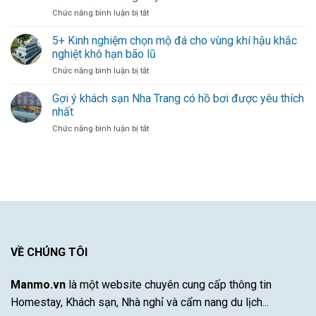
gió
Dày
ở
Chức năng bình luận bị tắt
mới
Dạn
Michael
thổi
–
Olise
bùng
5+ Kinh nghiệm chọn mộ đá cho vùng khí hậu khắc
Sự
Mang
hàng
Đóng
nghiệt khô hạn bão lũ
Đến
công
Góp
ở
Chức năng bình luận bị tắt
Làn
cho
Duy
5+
Gió
đội
Nhất
Kinh
Gợi ý khách sạn Nha Trang có hồ bơi được yêu thích
Mới
bóng
Từ
nghiệm
Cho
thủ
nhất
Một
chọn
Hàng
đô
Cầu
ở
Chức năng bình luận bị tắt
mộ
Công
Thủ
Gợi
đá
Bayern
Xuất
ý
cho
Munich
Sắc
khách
vùng
–
sạn
khí
Khám
Nha
hậu
Phá
Trang
khắc
Sự
có
nghiệt
Đột
hồ
khô
Phá
bơi
hạn
Của
được
VỀ CHÚNG TÔI
bão
Cầu
yêu
lũ
Thủ
thích
Tài
Manmo.vn
là một website chuyên cung cấp thông tin
nhất
Năng
Homestay, Khách sạn, Nhà nghỉ và cẩm nang du lịch...
Này