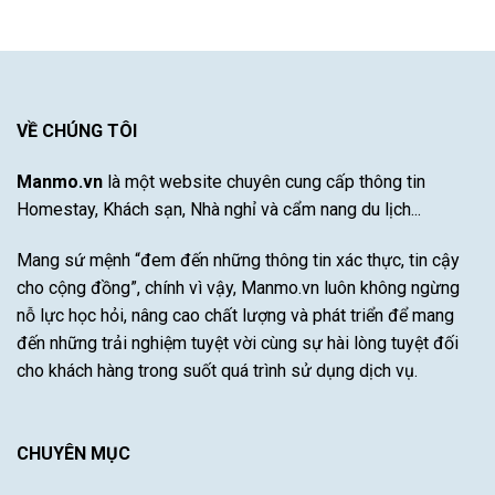
sạn
khí
Khám
Nha
hậu
Phá
Trang
khắc
Sự
có
nghiệt
Đột
hồ
khô
Phá
bơi
hạn
Của
được
VỀ CHÚNG TÔI
bão
Cầu
yêu
lũ
Thủ
thích
Tài
Manmo.vn
là một website chuyên cung cấp thông tin
nhất
Năng
Homestay, Khách sạn, Nhà nghỉ và cẩm nang du lịch...
Này
Mang sứ mệnh “đem đến những thông tin xác thực, tin cậy
cho cộng đồng”, chính vì vậy, Manmo.vn luôn không ngừng
nỗ lực học hỏi, nâng cao chất lượng và phát triển để mang
đến những trải nghiệm tuyệt vời cùng sự hài lòng tuyệt đối
cho khách hàng trong suốt quá trình sử dụng dịch vụ.
CHUYÊN MỤC