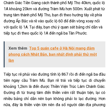
Chánh Giác Tiền Giang cách thành phố Mỹ Tho 40km, quốc lộ
1A khoảng 20km và đường Tràm Mù hơn 500m. Xuất phát từ
trung tâm thành phố Mỹ Tho, bạn đi theo hướng tây về phía
đường Ấp Bắc và rẽ vào quốc lộ 60 để đến vòng xoay nối
với quốc lộ 1A. Tại đây, bạn chú ý quan sát bảng chỉ dẫn và
tiếp tục đi theo quốc lộ 1A đến ngã ba Tân Phước.
Xem thêm
Top 5 quán cafe ở Hà Nội mang đậm
phong cách Nhật Bản, bạn nhất định phải thử một
lần
Tiếp tục rẽ phải vào đường tỉnh lộ 867 rồi đi đến ngã ba đầu
tiên ngay cầu Tràm Mù. Bạn rẽ trái và tiếp tục di chuyển
khoảng 1,2km là đến được Thiền Viện Trúc Lâm Chánh Giác.
Đường đi từ trung tâm đến thiền viên rất thuận tiện, lại có
nhiều bảng chỉ dẫn nên bạn không phải lo lạc đường. Hơn
nữa, đây là thiền viện lớn nên đa số người dân địa phương