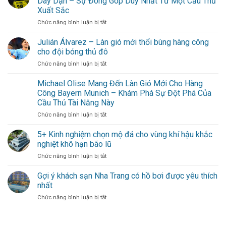
Dày Dạn – Sự Đóng Góp Duy Nhất Từ Một Cầu Thủ
Chốt
Forest
xa
Xuất Sắc
chặn
cho
ở
Chức năng bình luận bị tắt
đáng
hội
Axel
tin
bạn
Witsel
cậy
Julián Álvarez – Làn gió mới thổi bùng hàng công
thân
Chứng
trong
cho đội bóng thủ đô
Minh
khung
ở
Chức năng bình luận bị tắt
Giá
gỗ
Julián
Trị
vững
Álvarez
Michael Olise Mang Đến Làn Gió Mới Cho Hàng
Bằng
–
Kinh
Công Bayern Munich – Khám Phá Sự Đột Phá Của
Làn
Nghiệm
Cầu Thủ Tài Năng Này
gió
Dày
ở
Chức năng bình luận bị tắt
mới
Dạn
Michael
thổi
–
Olise
bùng
5+ Kinh nghiệm chọn mộ đá cho vùng khí hậu khắc
Sự
Mang
hàng
Đóng
nghiệt khô hạn bão lũ
Đến
công
Góp
ở
Chức năng bình luận bị tắt
Làn
cho
Duy
5+
Gió
đội
Nhất
Kinh
Gợi ý khách sạn Nha Trang có hồ bơi được yêu thích
Mới
bóng
Từ
nghiệm
Cho
thủ
nhất
Một
chọn
Hàng
đô
Cầu
ở
Chức năng bình luận bị tắt
mộ
Công
Thủ
Gợi
đá
Bayern
Xuất
ý
cho
Munich
Sắc
khách
vùng
–