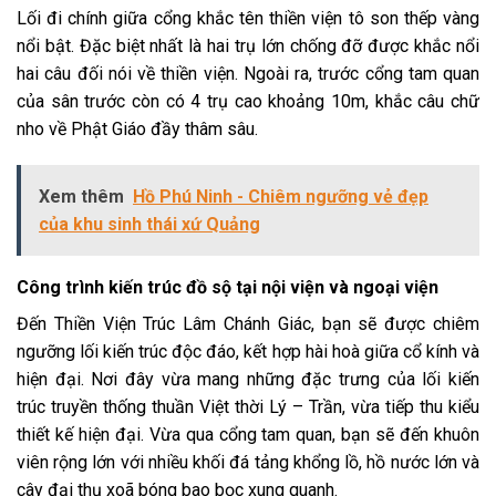
Lối đi chính giữa cổng khắc tên thiền viện tô son thếp vàng
nổi bật. Đặc biệt nhất là hai trụ lớn chống đỡ được khắc nổi
hai câu đối nói về thiền viện. Ngoài ra, trước cổng tam quan
của sân trước còn có 4 trụ cao khoảng 10m, khắc câu chữ
nho về Phật Giáo đầy thâm sâu.
Xem thêm
Hồ Phú Ninh - Chiêm ngưỡng vẻ đẹp
của khu sinh thái xứ Quảng
Công trình kiến trúc đồ sộ tại nội viện và ngoại viện
Đến Thiền Viện Trúc Lâm Chánh Giác, bạn sẽ được chiêm
ngưỡng lối kiến trúc độc đáo, kết hợp hài hoà giữa cổ kính và
hiện đại. Nơi đây vừa mang những đặc trưng của lối kiến
trúc truyền thống thuần Việt thời Lý – Trần, vừa tiếp thu kiểu
thiết kế hiện đại. Vừa qua cổng tam quan, bạn sẽ đến khuôn
viên rộng lớn với nhiều khối đá tảng khổng lồ, hồ nước lớn và
cây đại thụ xoã bóng bao bọc xung quanh.