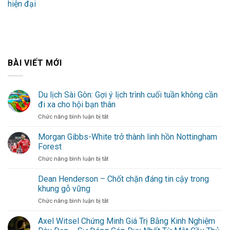
hiện đại
BÀI VIẾT MỚI
Du lịch Sài Gòn: Gợi ý lịch trình cuối tuần không cần
đi xa cho hội bạn thân
ở
Chức năng bình luận bị tắt
Du
lịch
Morgan Gibbs-White trở thành linh hồn Nottingham
Sài
Forest
Gòn:
ở
Chức năng bình luận bị tắt
Gợi
Morgan
ý
Gibbs-
Dean Henderson – Chốt chặn đáng tin cậy trong
lịch
White
trình
khung gỗ vững
trở
cuối
ở
Chức năng bình luận bị tắt
thành
tuần
Dean
linh
không
Henderson
Axel Witsel Chứng Minh Giá Trị Bằng Kinh Nghiệm
hồn
cần
–
Nottingham
đi