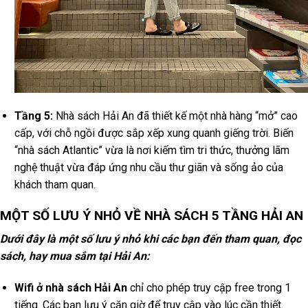
Tầng 5:
Nhà sách Hải An đã thiết kế một nhà hàng “mở” cao
cấp, với chỗ ngồi được sắp xếp xung quanh giếng trời. Biến
“nhà sách Atlantic” vừa là nơi kiếm tìm tri thức, thưởng lãm
nghệ thuật vừa đáp ứng nhu cầu thư giãn và sống ảo của
khách tham quan.
MỘT SỐ LƯU Ý NHỎ VỀ NHÀ SÁCH 5 TẦNG HẢI AN
Dưới đây là một số lưu ý nhỏ khi các bạn đến tham quan, đọc
sách, hay mua sắm tại Hải An:
Wifi ở nhà sách Hải An
chỉ cho phép truy cập free trong 1
tiếng. Các bạn lưu ý căn giờ để truy cập vào lúc cần thiết.