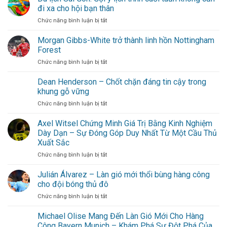
đi xa cho hội bạn thân
ở
Chức năng bình luận bị tắt
Du
lịch
Morgan Gibbs-White trở thành linh hồn Nottingham
Sài
Forest
Gòn:
ở
Chức năng bình luận bị tắt
Gợi
Morgan
ý
Gibbs-
Dean Henderson – Chốt chặn đáng tin cậy trong
lịch
White
trình
khung gỗ vững
trở
cuối
ở
Chức năng bình luận bị tắt
thành
tuần
Dean
linh
không
Henderson
Axel Witsel Chứng Minh Giá Trị Bằng Kinh Nghiệm
hồn
cần
–
Nottingham
Dày Dạn – Sự Đóng Góp Duy Nhất Từ Một Cầu Thủ
đi
Chốt
Forest
xa
Xuất Sắc
chặn
cho
ở
Chức năng bình luận bị tắt
đáng
hội
Axel
tin
bạn
Witsel
cậy
Julián Álvarez – Làn gió mới thổi bùng hàng công
thân
Chứng
trong
cho đội bóng thủ đô
Minh
khung
ở
Chức năng bình luận bị tắt
Giá
gỗ
Julián
Trị
vững
Álvarez
Michael Olise Mang Đến Làn Gió Mới Cho Hàng
Bằng
–
Kinh
Công Bayern Munich – Khám Phá Sự Đột Phá Của