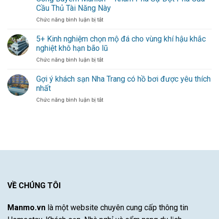
Làn
Nghiệm
Cầu Thủ Tài Năng Này
gió
Dày
ở
Chức năng bình luận bị tắt
mới
Dạn
Michael
thổi
–
Olise
bùng
5+ Kinh nghiệm chọn mộ đá cho vùng khí hậu khắc
Sự
Mang
hàng
Đóng
nghiệt khô hạn bão lũ
Đến
công
Góp
ở
Chức năng bình luận bị tắt
Làn
cho
Duy
5+
Gió
đội
Nhất
Kinh
Gợi ý khách sạn Nha Trang có hồ bơi được yêu thích
Mới
bóng
Từ
nghiệm
Cho
thủ
nhất
Một
chọn
Hàng
đô
Cầu
ở
Chức năng bình luận bị tắt
mộ
Công
Thủ
Gợi
đá
Bayern
Xuất
ý
cho
Munich
Sắc
khách
vùng
–
sạn
khí
Khám
Nha
hậu
Phá
Trang
khắc
Sự
có
nghiệt
Đột
hồ
khô
Phá
bơi
hạn
Của
được
VỀ CHÚNG TÔI
bão
Cầu
yêu
lũ
Thủ
thích
Tài
Manmo.vn
là một website chuyên cung cấp thông tin
nhất
Năng
Này