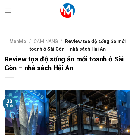
Skip
to
content
ManMo
/
CẨM NANG
/
Review tọa độ sống ảo mới
toanh ở Sài Gòn – nhà sách Hải An
Review tọa độ sống ảo mới toanh ở Sài
Gòn – nhà sách Hải An
30
Th6