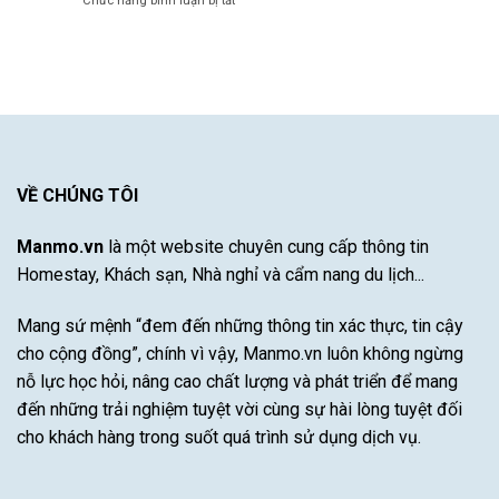
Chức năng bình luận bị tắt
mộ
Công
Thủ
Gợi
đá
Bayern
Xuất
ý
cho
Munich
Sắc
khách
vùng
–
sạn
khí
Khám
Nha
hậu
Phá
Trang
khắc
Sự
có
nghiệt
Đột
hồ
khô
Phá
bơi
hạn
Của
được
VỀ CHÚNG TÔI
bão
Cầu
yêu
lũ
Thủ
thích
Tài
Manmo.vn
là một website chuyên cung cấp thông tin
nhất
Năng
Homestay, Khách sạn, Nhà nghỉ và cẩm nang du lịch...
Này
Mang sứ mệnh “đem đến những thông tin xác thực, tin cậy
cho cộng đồng”, chính vì vậy, Manmo.vn luôn không ngừng
nỗ lực học hỏi, nâng cao chất lượng và phát triển để mang
đến những trải nghiệm tuyệt vời cùng sự hài lòng tuyệt đối
cho khách hàng trong suốt quá trình sử dụng dịch vụ.