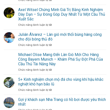
Chức năng bình luận bị tắt
thành
tuần
Dean
linh
không
Henderson
Axel Witsel Chứng Minh Giá Trị Bằng Kinh Nghiệm
hồn
cần
–
Nottingham
Dày Dạn – Sự Đóng Góp Duy Nhất Từ Một Cầu Thủ
đi
Chốt
Forest
xa
Xuất Sắc
chặn
cho
ở
Chức năng bình luận bị tắt
đáng
hội
Axel
tin
bạn
Witsel
cậy
Julián Álvarez – Làn gió mới thổi bùng hàng công
thân
Chứng
trong
cho đội bóng thủ đô
Minh
khung
ở
Chức năng bình luận bị tắt
Giá
gỗ
Julián
Trị
vững
Álvarez
Michael Olise Mang Đến Làn Gió Mới Cho Hàng
Bằng
–
Kinh
Công Bayern Munich – Khám Phá Sự Đột Phá Của
Làn
Nghiệm
Cầu Thủ Tài Năng Này
gió
Dày
ở
Chức năng bình luận bị tắt
mới
Dạn
Michael
thổi
–
Olise
bùng
5+ Kinh nghiệm chọn mộ đá cho vùng khí hậu khắc
Sự
Mang
hàng
Đóng
nghiệt khô hạn bão lũ
Đến
công
Góp
ở
Chức năng bình luận bị tắt
Làn
cho
Duy
5+
Gió
đội
Nhất
Kinh
Gợi ý khách sạn Nha Trang có hồ bơi được yêu thích
Mới
bóng
Từ
nghiệm
Cho
thủ
nhất
Một
chọn
Hàng
đô
Cầu
ở