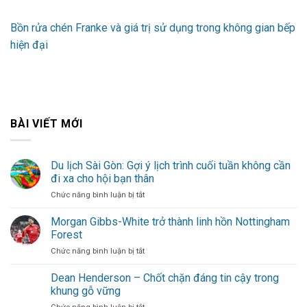
Bồn rửa chén Franke và giá trị sử dụng trong không gian bếp
hiện đại
BÀI VIẾT MỚI
Du lịch Sài Gòn: Gợi ý lịch trình cuối tuần không cần
đi xa cho hội bạn thân
ở
Chức năng bình luận bị tắt
Du
lịch
Morgan Gibbs-White trở thành linh hồn Nottingham
Sài
Forest
Gòn:
ở
Chức năng bình luận bị tắt
Gợi
Morgan
ý
Gibbs-
Dean Henderson – Chốt chặn đáng tin cậy trong
lịch
White
trình
khung gỗ vững
trở
cuối
ở