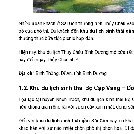
Nhiều đoàn khách ở Sài Gòn thường đến Thủy Châu vào d
bồ của phố thị. Du khách đến
khu du lịch sinh thái gầ
thưởng thức bữa tiệc picnic hấp dẫn.
Hiện nay, khu du lịch Thủy Châu Bình Dương mở cửa tất 
hãy đến ngay Thủy Châu nhé!
Địa chỉ
: Bình Thắng, Dĩ An, tỉnh Bình Dương
1.2. Khu du lịch sinh thái Bọ Cạp Vàng – Đ
Tọa lạc tại huyện Nhơn Trạch, khu du lịch sinh thái B
hữu không gian rộng rãi với vườn cây xanh mát, dòng sô
Đến với
khu du lịch sinh thái gần Sài Gòn
này, du khá
khác hẳn với sự náo nhiệt chốn phố thị phồn hoa. Đi