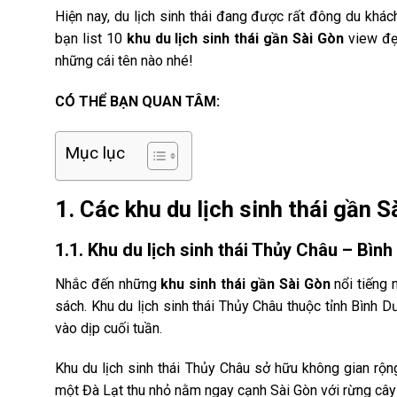
Hiện nay, du lịch sinh thái đang được rất đông du khác
bạn list 10
khu du lịch sinh thái gần Sài Gòn
view đẹ
những cái tên nào nhé!
CÓ THỂ BẠN QUAN TÂM:
Mục lục
1. Các khu du lịch sinh thái gần 
1.1. Khu du lịch sinh thái Thủy Châu – Bì
Nhắc đến những
khu sinh thái gần Sài Gòn
nổi tiếng 
sách. Khu du lịch sinh thái Thủy Châu thuộc tỉnh Bình 
vào dịp cuối tuần.
Khu du lịch sinh thái Thủy Châu sở hữu không gian rộn
một Đà Lạt thu nhỏ nằm ngay cạnh Sài Gòn với rừng cây