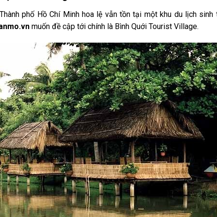
Thành phố Hồ Chí Minh hoa lệ vẫn tồn tại một khu du lịch sinh
anmo.vn
muốn đề cập tới chính là Bình Quới Tourist Village.