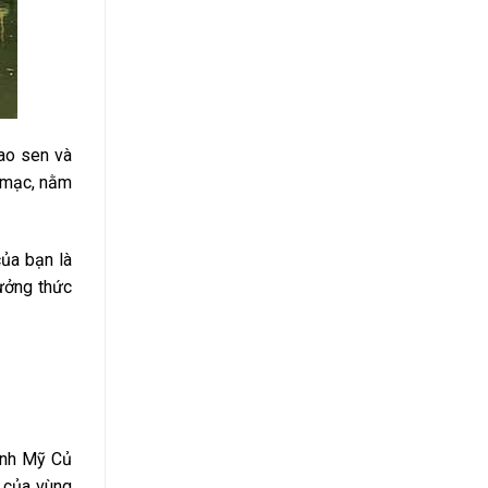
ao sen và
c mạc, nằm
của bạn là
ưởng thức
ình Mỹ Củ
c của vùng