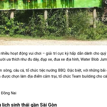
nhiều hoạt động vui chơi – giải trí cực kỳ hấp dẫn dành cho quý
ười ưa thích như đu dây, đạp xe, đua xe địa hình, Water Blob Jum
 sông, câu cá, tổ chức tiệc nướng BBQ. Đặc biệt, với những bãi 
 được chọn làm địa điểm cắm trại, tổ chức Team building cho cá
, Đồng Nai
du lịch sinh thái gần Sài Gòn