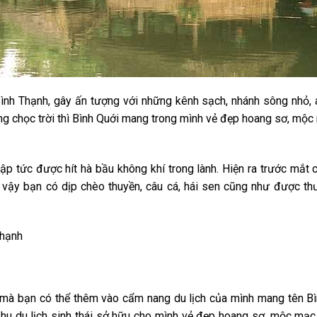
ình Thạnh, gây ấn tượng với những kênh sạch, nhánh sông nhỏ, 
ầng chọc trời thì Bình Quới mang trong mình vẻ đẹp hoang sơ, mộ
lập tức được hít hà bầu không khí trong lành. Hiện ra trước mắt 
ậy bạn có dịp chèo thuyền, câu cá, hái sen cũng như được th
Thạnh
n mà bạn có thể thêm vào cẩm nang du lịch của mình mang tên B
 khu du lịch sinh thái sở hữu cho mình vẻ đẹp hoang sơ, mộc mạ