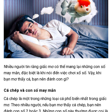
Nhiều người tin rằng giấc mơ có thể mang lại những con số
may mắn, đặc biệt là khi nói đến việc chơi xổ số. Vậy, khi
bạn mơ thấy cá, bạn nên đánh con gì?
Cá chép và con số may mắn
Cá chép là một trong những loại cá phổ biến nhất trong giấc
mơ. Theo nhiều người, nếu bạn mơ thấy cá chép, bạn nên
đánh con số 2 hoặc 3. Những con số này thường được coi là