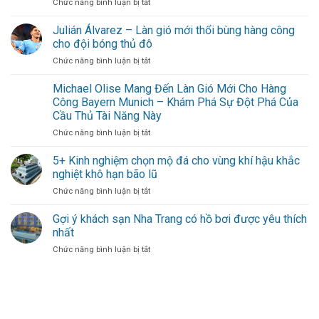
ở
Chức năng bình luận bị tắt
đáng
hội
Axel
tin
bạn
Witsel
cậy
Julián Álvarez – Làn gió mới thổi bùng hàng công
thân
Chứng
trong
cho đội bóng thủ đô
Minh
khung
ở
Chức năng bình luận bị tắt
Giá
gỗ
Julián
Trị
vững
Álvarez
Michael Olise Mang Đến Làn Gió Mới Cho Hàng
Bằng
–
Kinh
Công Bayern Munich – Khám Phá Sự Đột Phá Của
Làn
Nghiệm
Cầu Thủ Tài Năng Này
gió
Dày
ở
Chức năng bình luận bị tắt
mới
Dạn
Michael
thổi
–
Olise
bùng
5+ Kinh nghiệm chọn mộ đá cho vùng khí hậu khắc
Sự
Mang
hàng
Đóng
nghiệt khô hạn bão lũ
Đến
công
Góp
ở
Chức năng bình luận bị tắt
Làn
cho
Duy
5+
Gió
đội
Nhất
Kinh
Gợi ý khách sạn Nha Trang có hồ bơi được yêu thích
Mới
bóng
Từ
nghiệm
Cho
thủ
nhất
Một
chọn
Hàng
đô
Cầu
ở
Chức năng bình luận bị tắt
mộ
Công
Thủ
Gợi
đá
Bayern
Xuất
ý
cho
Munich
Sắc
khách
vùng
–
sạn
khí
Khám
Nha
hậu
Phá