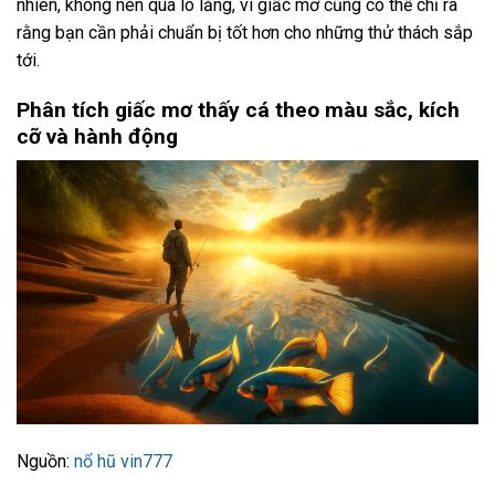
nhiên, không nên quá lo lắng, vì giấc mơ cũng có thể chỉ ra
rằng bạn cần phải chuẩn bị tốt hơn cho những thử thách sắp
tới.
Phân tích giấc mơ thấy cá theo màu sắc, kích
cỡ và hành động
Nguồn:
nổ hũ vin777