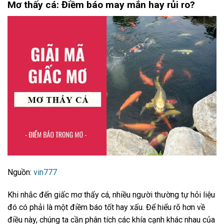
Mơ thấy cá: Điềm báo may mắn hay rủi ro?
Nguồn:
vin777
Khi nhắc đến giấc mơ thấy cá, nhiều người thường tự hỏi liệu
đó có phải là một điềm báo tốt hay xấu. Để hiểu rõ hơn về
điều này, chúng ta cần phân tích các khía cạnh khác nhau của