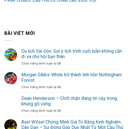
Peter Crouch: Cầu Thủ Có Chiều Cao Vượt Trội
BÀI VIẾT MỚI
Du lịch Sài Gòn: Gợi ý lịch trình cuối tuần không cần
đi xa cho hội bạn thân
ở
Chức năng bình luận bị tắt
Du
lịch
Morgan Gibbs-White trở thành linh hồn Nottingham
Sài
Forest
Gòn:
ở
Chức năng bình luận bị tắt
Gợi
Morgan
ý
Gibbs-
Dean Henderson – Chốt chặn đáng tin cậy trong
lịch
White
trình
khung gỗ vững
trở
cuối
ở
Chức năng bình luận bị tắt
thành
tuần
Dean
linh
không
Henderson
Axel Witsel Chứng Minh Giá Trị Bằng Kinh Nghiệm
hồn
cần
–
Nottingham
Dày Dạn – Sự Đóng Góp Duy Nhất Từ Một Cầu Thủ
đi