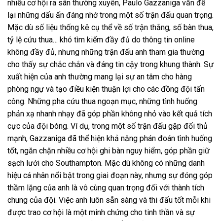
nhiều cơ hội ra sân thường xuyên, Paulo Gazzaniga vẫn để
lại những dấu ấn đáng nhớ trong một số trận đấu quan trọng.
Mặc dù số liệu thống kê cụ thể về số trận thắng, số bàn thua,
tỷ lệ cứu thua… khó tìm kiếm đầy đủ do thông tin online
không đầy đủ, nhưng những trận đấu anh tham gia thường
cho thấy sự chắc chắn và đáng tin cậy trong khung thành. Sự
xuất hiện của anh thường mang lại sự an tâm cho hàng
phòng ngự và tạo điều kiện thuận lợi cho các đồng đội tấn
công. Những pha cứu thua ngoạn mục, những tình huống
phản xạ nhanh nhạy đã góp phần không nhỏ vào kết quả tích
cực của đội bóng. Ví dụ, trong một số trận đấu gặp đối thủ
mạnh, Gazzaniga đã thể hiện khả năng phán đoán tình huống
tốt, ngăn chặn nhiều cơ hội ghi bàn nguy hiểm, góp phần giữ
sạch lưới cho Southampton. Mặc dù không có những danh
hiệu cá nhân nổi bật trong giai đoạn này, nhưng sự đóng góp
thầm lặng của anh là vô cùng quan trọng đối với thành tích
chung của đội. Việc anh luôn sẵn sàng và thi đấu tốt mỗi khi
được trao cơ hội là một minh chứng cho tinh thần và sự