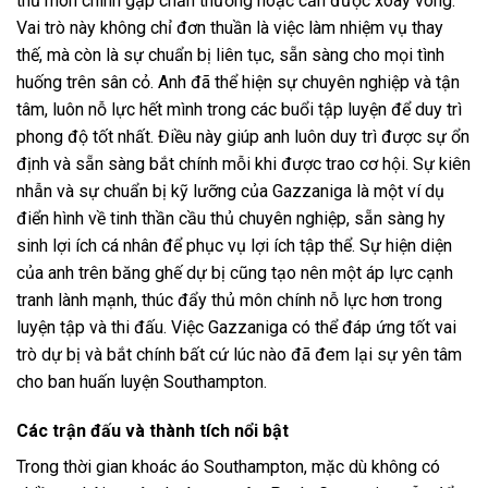
thủ môn chính gặp chấn thương hoặc cần được xoay vòng.
Vai trò này không chỉ đơn thuần là việc làm nhiệm vụ thay
thế, mà còn là sự chuẩn bị liên tục, sẵn sàng cho mọi tình
huống trên sân cỏ. Anh đã thể hiện sự chuyên nghiệp và tận
tâm, luôn nỗ lực hết mình trong các buổi tập luyện để duy trì
phong độ tốt nhất. Điều này giúp anh luôn duy trì được sự ổn
định và sẵn sàng bắt chính mỗi khi được trao cơ hội. Sự kiên
nhẫn và sự chuẩn bị kỹ lưỡng của Gazzaniga là một ví dụ
điển hình về tinh thần cầu thủ chuyên nghiệp, sẵn sàng hy
sinh lợi ích cá nhân để phục vụ lợi ích tập thể. Sự hiện diện
của anh trên băng ghế dự bị cũng tạo nên một áp lực cạnh
tranh lành mạnh, thúc đẩy thủ môn chính nỗ lực hơn trong
luyện tập và thi đấu. Việc Gazzaniga có thể đáp ứng tốt vai
trò dự bị và bắt chính bất cứ lúc nào đã đem lại sự yên tâm
cho ban huấn luyện Southampton.
Các trận đấu và thành tích nổi bật
Trong thời gian khoác áo Southampton, mặc dù không có