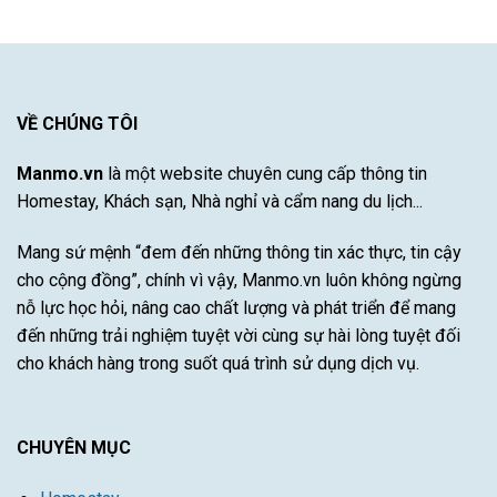
sạn
khí
Khám
Nha
hậu
Phá
Trang
khắc
Sự
có
nghiệt
Đột
hồ
khô
Phá
bơi
hạn
Của
được
VỀ CHÚNG TÔI
bão
Cầu
yêu
lũ
Thủ
thích
Tài
Manmo.vn
là một website chuyên cung cấp thông tin
nhất
Năng
Homestay, Khách sạn, Nhà nghỉ và cẩm nang du lịch...
Này
Mang sứ mệnh “đem đến những thông tin xác thực, tin cậy
cho cộng đồng”, chính vì vậy, Manmo.vn luôn không ngừng
nỗ lực học hỏi, nâng cao chất lượng và phát triển để mang
đến những trải nghiệm tuyệt vời cùng sự hài lòng tuyệt đối
cho khách hàng trong suốt quá trình sử dụng dịch vụ.
CHUYÊN MỤC