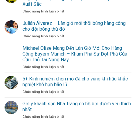
Chốt
Forest
xa
Xuất Sắc
chặn
cho
ở
Chức năng bình luận bị tắt
đáng
hội
Axel
tin
bạn
Witsel
cậy
Julián Álvarez – Làn gió mới thổi bùng hàng công
thân
Chứng
trong
cho đội bóng thủ đô
Minh
khung
ở
Chức năng bình luận bị tắt
Giá
gỗ
Julián
Trị
vững
Álvarez
Michael Olise Mang Đến Làn Gió Mới Cho Hàng
Bằng
–
Kinh
Công Bayern Munich – Khám Phá Sự Đột Phá Của
Làn
Nghiệm
Cầu Thủ Tài Năng Này
gió
Dày
ở
Chức năng bình luận bị tắt
mới
Dạn
Michael
thổi
–
Olise
bùng
5+ Kinh nghiệm chọn mộ đá cho vùng khí hậu khắc
Sự
Mang
hàng
Đóng
nghiệt khô hạn bão lũ
Đến
công
Góp
ở
Chức năng bình luận bị tắt
Làn
cho
Duy
5+
Gió
đội
Nhất
Kinh
Gợi ý khách sạn Nha Trang có hồ bơi được yêu thích
Mới
bóng
Từ
nghiệm
Cho
thủ
nhất
Một
chọn
Hàng
đô
Cầu
ở
Chức năng bình luận bị tắt
mộ
Công
Thủ
Gợi
đá
Bayern
Xuất
ý
cho
Munich
Sắc
khách
vùng
–