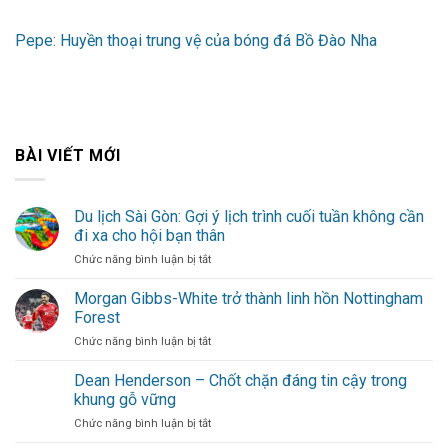
Pepe: Huyền thoại trung vệ của bóng đá Bồ Đào Nha
BÀI VIẾT MỚI
Du lịch Sài Gòn: Gợi ý lịch trình cuối tuần không cần
đi xa cho hội bạn thân
ở
Chức năng bình luận bị tắt
Du
lịch
Morgan Gibbs-White trở thành linh hồn Nottingham
Sài
Forest
Gòn:
ở
Chức năng bình luận bị tắt
Gợi
Morgan
ý
Gibbs-
Dean Henderson – Chốt chặn đáng tin cậy trong
lịch
White
trình
khung gỗ vững
trở
cuối
ở
Chức năng bình luận bị tắt
thành
tuần
Dean
linh
không