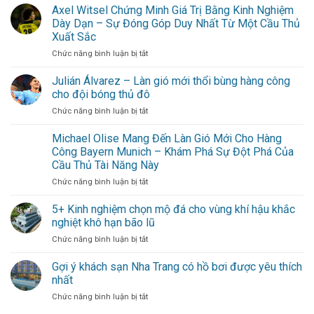
Henderson
Axel Witsel Chứng Minh Giá Trị Bằng Kinh Nghiệm
hồn
cần
–
Nottingham
Dày Dạn – Sự Đóng Góp Duy Nhất Từ Một Cầu Thủ
đi
Chốt
Forest
xa
Xuất Sắc
chặn
cho
ở
Chức năng bình luận bị tắt
đáng
hội
Axel
tin
bạn
Witsel
cậy
Julián Álvarez – Làn gió mới thổi bùng hàng công
thân
Chứng
trong
cho đội bóng thủ đô
Minh
khung
ở
Chức năng bình luận bị tắt
Giá
gỗ
Julián
Trị
vững
Álvarez
Michael Olise Mang Đến Làn Gió Mới Cho Hàng
Bằng
–
Kinh
Công Bayern Munich – Khám Phá Sự Đột Phá Của
Làn
Nghiệm
Cầu Thủ Tài Năng Này
gió
Dày
ở
Chức năng bình luận bị tắt
mới
Dạn
Michael
thổi
–
Olise
bùng
5+ Kinh nghiệm chọn mộ đá cho vùng khí hậu khắc
Sự
Mang
hàng
Đóng
nghiệt khô hạn bão lũ
Đến
công
Góp
ở
Chức năng bình luận bị tắt
Làn
cho
Duy
5+
Gió
đội
Nhất
Kinh
Gợi ý khách sạn Nha Trang có hồ bơi được yêu thích
Mới
bóng
Từ
nghiệm
Cho
thủ
nhất
Một
chọn
Hàng
đô
Cầu
ở
Chức năng bình luận bị tắt
mộ
Công
Thủ
Gợi
đá
Bayern