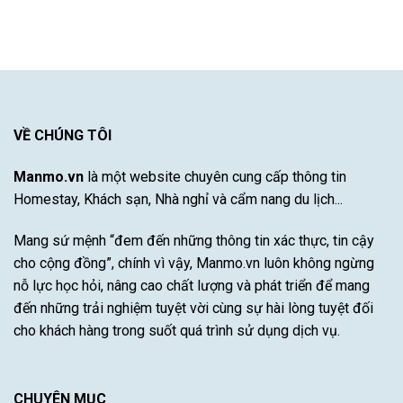
Xuất
ý
cho
Munich
Sắc
khách
vùng
–
sạn
khí
Khám
Nha
hậu
Phá
Trang
khắc
Sự
có
nghiệt
Đột
hồ
khô
Phá
bơi
hạn
Của
được
VỀ CHÚNG TÔI
bão
Cầu
yêu
lũ
Thủ
thích
Tài
Manmo.vn
là một website chuyên cung cấp thông tin
nhất
Năng
Homestay, Khách sạn, Nhà nghỉ và cẩm nang du lịch...
Này
Mang sứ mệnh “đem đến những thông tin xác thực, tin cậy
cho cộng đồng”, chính vì vậy, Manmo.vn luôn không ngừng
nỗ lực học hỏi, nâng cao chất lượng và phát triển để mang
đến những trải nghiệm tuyệt vời cùng sự hài lòng tuyệt đối
cho khách hàng trong suốt quá trình sử dụng dịch vụ.
CHUYÊN MỤC