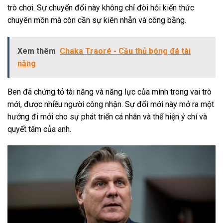
trò chơi. Sự chuyển đổi này không chỉ đòi hỏi kiến thức
chuyên môn mà còn cần sự kiên nhẫn và công bằng.
Xem thêm
Chaka Traoré - Cầu thủ bóng đá tài
năng
Ben đã chứng tỏ tài năng và năng lực của mình trong vai trò
mới, được nhiều người công nhận. Sự đổi mới này mở ra một
hướng đi mới cho sự phát triển cá nhân và thể hiện ý chí và
quyết tâm của anh.