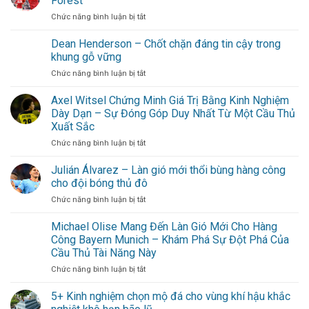
Forest
Gòn:
ở
Chức năng bình luận bị tắt
Gợi
Morgan
ý
Gibbs-
Dean Henderson – Chốt chặn đáng tin cậy trong
lịch
White
trình
khung gỗ vững
trở
cuối
ở
Chức năng bình luận bị tắt
thành
tuần
Dean
linh
không
Henderson
Axel Witsel Chứng Minh Giá Trị Bằng Kinh Nghiệm
hồn
cần
–
Nottingham
Dày Dạn – Sự Đóng Góp Duy Nhất Từ Một Cầu Thủ
đi
Chốt
Forest
xa
Xuất Sắc
chặn
cho
ở
Chức năng bình luận bị tắt
đáng
hội
Axel
tin
bạn
Witsel
cậy
Julián Álvarez – Làn gió mới thổi bùng hàng công
thân
Chứng
trong
cho đội bóng thủ đô
Minh
khung
ở
Chức năng bình luận bị tắt
Giá
gỗ
Julián
Trị
vững
Álvarez
Michael Olise Mang Đến Làn Gió Mới Cho Hàng
Bằng
–
Kinh
Công Bayern Munich – Khám Phá Sự Đột Phá Của
Làn
Nghiệm
Cầu Thủ Tài Năng Này
gió
Dày
ở
Chức năng bình luận bị tắt
mới
Dạn
Michael
thổi
–
Olise
bùng
5+ Kinh nghiệm chọn mộ đá cho vùng khí hậu khắc
Sự
Mang
hàng
Đóng