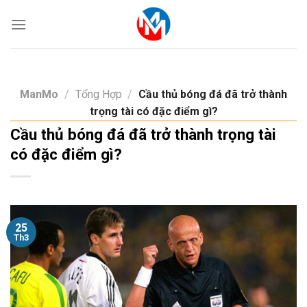
Skip
to
content
ManMo
/
Tổng Hợp
/
Cầu thủ bóng đá đã trở thành
trọng tài có đặc điểm gì?
Cầu thủ bóng đá đã trở thành trọng tài
có đặc điểm gì?
25
Th3