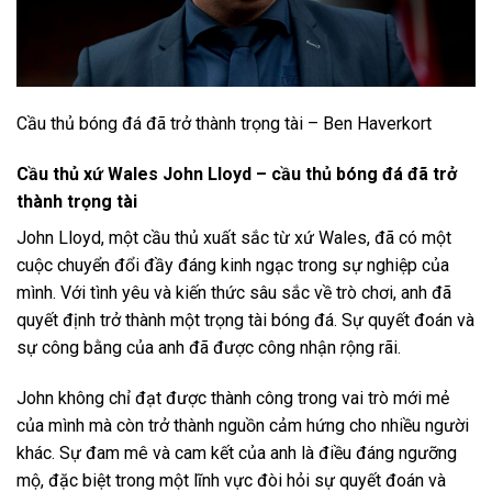
Cầu thủ bóng đá đã trở thành trọng tài – Ben Haverkort
Cầu thủ xứ Wales John Lloyd – cầu thủ bóng đá đã trở
thành trọng tài
John Lloyd, một cầu thủ xuất sắc từ xứ Wales, đã có một
cuộc chuyển đổi đầy đáng kinh ngạc trong sự nghiệp của
mình. Với tình yêu và kiến thức sâu sắc về trò chơi, anh đã
quyết định trở thành một trọng tài bóng đá. Sự quyết đoán và
sự công bằng của anh đã được công nhận rộng rãi.
John không chỉ đạt được thành công trong vai trò mới mẻ
của mình mà còn trở thành nguồn cảm hứng cho nhiều người
khác. Sự đam mê và cam kết của anh là điều đáng ngưỡng
mộ, đặc biệt trong một lĩnh vực đòi hỏi sự quyết đoán và