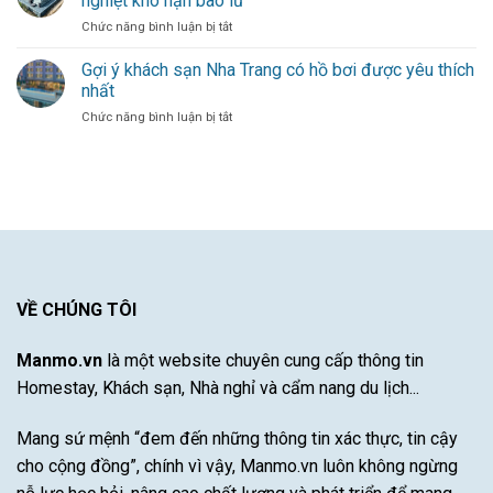
nghiệt khô hạn bão lũ
Đến
công
Góp
ở
Chức năng bình luận bị tắt
Làn
cho
Duy
5+
Gió
đội
Nhất
Kinh
Gợi ý khách sạn Nha Trang có hồ bơi được yêu thích
Mới
bóng
Từ
nghiệm
Cho
thủ
nhất
Một
chọn
Hàng
đô
Cầu
ở
Chức năng bình luận bị tắt
mộ
Công
Thủ
Gợi
đá
Bayern
Xuất
ý
cho
Munich
Sắc
khách
vùng
–
sạn
khí
Khám
Nha
hậu
Phá
Trang
khắc
Sự
có
nghiệt
Đột
hồ
khô
Phá
bơi
hạn
Của
được
VỀ CHÚNG TÔI
bão
Cầu
yêu
lũ
Thủ
thích
Tài
Manmo.vn
là một website chuyên cung cấp thông tin
nhất
Năng
Homestay, Khách sạn, Nhà nghỉ và cẩm nang du lịch...
Này
Mang sứ mệnh “đem đến những thông tin xác thực, tin cậy
cho cộng đồng”, chính vì vậy, Manmo.vn luôn không ngừng