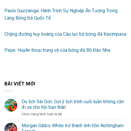
Paulo Gazzaniga: Hành Trình Sự Nghiệp Ấn Tượng Trong
Làng Bóng Đá Quốc Tế
Chặng đường huy hoàng của Câu lạc bộ bóng đá Kasimpasa
Pepe: Huyền thoại trung vệ của bóng đá Bồ Đào Nha
BÀI VIẾT MỚI
Du lịch Sài Gòn: Gợi ý lịch trình cuối tuần không cần
đi xa cho hội bạn thân
ở
Chức năng bình luận bị tắt
Du
lịch
Morgan Gibbs-White trở thành linh hồn Nottingham
Sài