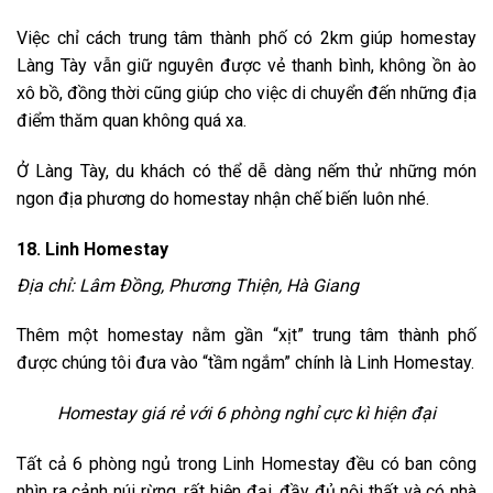
Việc chỉ cách trung tâm thành phố có 2km giúp homestay
Làng Tày vẫn giữ nguyên được vẻ thanh bình, không ồn ào
xô bồ, đồng thời cũng giúp cho việc di chuyển đến những địa
điểm thăm quan không quá xa.
Ở Làng Tày, du khách có thể dễ dàng nếm thử những món
ngon địa phương do homestay nhận chế biến luôn nhé.
18. Linh Homestay
Địa chỉ: Lâm Đồng, Phương Thiện, Hà Giang
Thêm một homestay nằm gần “xịt” trung tâm thành phố
được chúng tôi đưa vào “tầm ngắm” chính là Linh Homestay.
Homestay giá rẻ với 6 phòng nghỉ cực kì hiện đại
Tất cả 6 phòng ngủ trong Linh Homestay đều có ban công
nhìn ra cảnh núi rừng, rất hiện đại, đầy đủ nội thất và có nhà