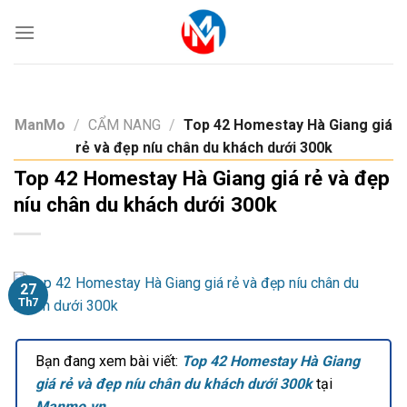
Skip
to
content
ManMo
/
CẨM NANG
/
Top 42 Homestay Hà Giang giá
rẻ và đẹp níu chân du khách dưới 300k
Top 42 Homestay Hà Giang giá rẻ và đẹp
níu chân du khách dưới 300k
27
Th7
Bạn đang xem bài viết:
Top 42 Homestay Hà Giang
giá rẻ và đẹp níu chân du khách dưới 300k
tại
Manmo.vn