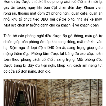
Homestay được thiết kế theo phong cách cổ điển mà mới lạ,
gây ấn tượng ngay khi bạn đặt chân đến đây. Khuôn viên
rộng rãi, thoáng mát gồm 21 phòng nghỉ, quán cafe, quán ăn
nhỏ, khu tổ chức tiệc BBQ, bãi để xe ô tô, nhà để xe máy.
Một lựa chọn lý tưởng dành cho cả khách lẻ và khách đoàn.
Toàn bộ các phòng nghỉ đều được ốp gỗ thông, màu gỗ tự
nhiên giúp căn phòng ấm áp khi sang đông, mát mẻ khi vào
hạ. Đệm ngủ là loại đệm D40 êm ái, sang trọng giúp giấc
mộng thêm đẹp. Phòng tắm được lát bằng đá cao cấp, hoàn
toàn theo phong cách cổ điển, sang trọng. Mỗi phòng đều
được trang bị đầy đủ tiện nghi, khép kín, cách âm riêng tư,
có cửa sổ đón nắng, đón gió.