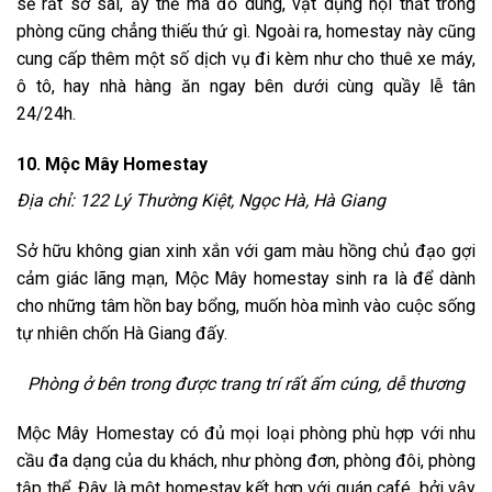
sẽ rất sơ sài, ấy thế mà đồ dùng, vật dụng nội thất trong
phòng cũng chẳng thiếu thứ gì. Ngoài ra, homestay này cũng
cung cấp thêm một số dịch vụ đi kèm như cho thuê xe máy,
ô tô, hay nhà hàng ăn ngay bên dưới cùng quầy lễ tân
24/24h.
10. Mộc Mây Homestay
Địa chỉ: 122 Lý Thường Kiệt, Ngọc Hà, Hà Giang
Sở hữu không gian xinh xắn với gam màu hồng chủ đạo gợi
cảm giác lãng mạn, Mộc Mây homestay sinh ra là để dành
cho những tâm hồn bay bổng, muốn hòa mình vào cuộc sống
tự nhiên chốn Hà Giang đấy.
Phòng ở bên trong được trang trí rất ấm cúng, dễ thương
Mộc Mây Homestay có đủ mọi loại phòng phù hợp với nhu
cầu đa dạng của du khách, như phòng đơn, phòng đôi, phòng
tập thể. Đây là một homestay kết hợp với quán café, bởi vậy