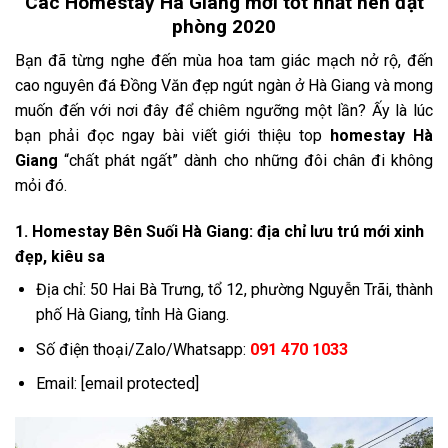
Các Homestay Hà Giang mới tốt nhất nên đặt
phòng 2020
Bạn đã từng nghe đến mùa hoa tam giác mạch nở rộ, đến
cao nguyên đá Đồng Văn đẹp ngút ngàn ở Hà Giang và mong
muốn đến với nơi đây để chiêm ngưỡng một lần? Ấy là lúc
bạn phải đọc ngay bài viết giới thiệu top
homestay Hà
Giang
“chất phát ngất” dành cho những đôi chân đi không
mỏi đó.
1. Homestay Bên Suối Hà Giang: địa chỉ lưu trú mới xinh
đẹp, kiêu sa
Địa chỉ: 50 Hai Bà Trưng, tổ 12, phường Nguyễn Trãi, thành
phố Hà Giang, tỉnh Hà Giang.
Số điện thoại/Zalo/Whatsapp:
091 470 1033
Email: [email protected]