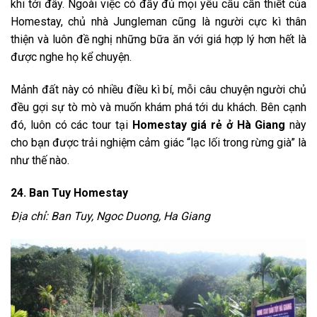
khi tới đây. Ngoài việc có đầy đủ mọi yêu cầu cần thiết của
Homestay, chủ nhà Jungleman cũng là người cực kì thân
thiện và luôn đề nghị những bữa ăn với giá hợp lý hơn hết là
được nghe họ kể chuyện.
Mảnh đất này có nhiều điều kì bí, mỗi câu chuyện người chủ
đều gợi sự tò mò và muốn khám phá tới du khách. Bên cạnh
đó, luôn có các tour tại
Homestay
giá rẻ
ở Hà Giang
này
cho bạn được trải nghiệm cảm giác “lạc lối trong rừng già” là
như thế nào.
24. Ban Tuy Homestay
Địa chỉ: Ban Tuy, Ngoc Duong, Ha Giang