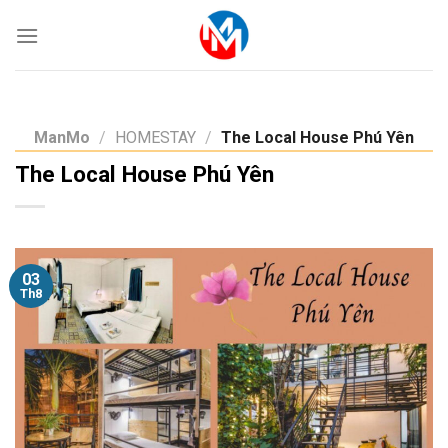
Skip
to
content
ManMo
/
HOMESTAY
/
The Local House Phú Yên
The Local House Phú Yên
03
Th8