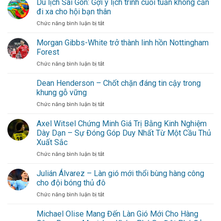
Du lịch Sài Gòn: Gợi ý lịch trình cuối tuần không cần
đi xa cho hội bạn thân
ở
Chức năng bình luận bị tắt
Du
lịch
Morgan Gibbs-White trở thành linh hồn Nottingham
Sài
Forest
Gòn:
ở
Chức năng bình luận bị tắt
Gợi
Morgan
ý
Gibbs-
Dean Henderson – Chốt chặn đáng tin cậy trong
lịch
White
trình
khung gỗ vững
trở
cuối
ở
Chức năng bình luận bị tắt
thành
tuần
Dean
linh
không
Henderson
Axel Witsel Chứng Minh Giá Trị Bằng Kinh Nghiệm
hồn
cần
–
Nottingham
Dày Dạn – Sự Đóng Góp Duy Nhất Từ Một Cầu Thủ
đi
Chốt
Forest
xa
Xuất Sắc
chặn
cho
ở
Chức năng bình luận bị tắt
đáng
hội
Axel
tin
bạn
Witsel
cậy
Julián Álvarez – Làn gió mới thổi bùng hàng công
thân
Chứng
trong
cho đội bóng thủ đô
Minh
khung
ở
Chức năng bình luận bị tắt
Giá
gỗ
Julián
Trị
vững
Álvarez
Michael Olise Mang Đến Làn Gió Mới Cho Hàng
Bằng
–
Kinh