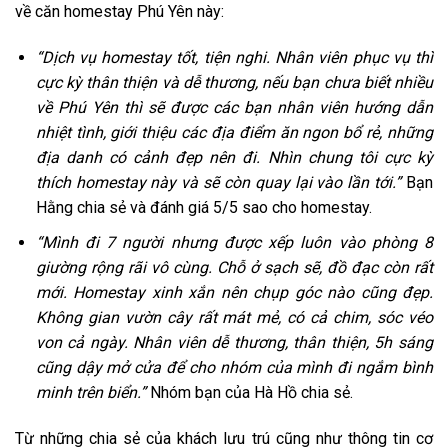
về căn homestay Phú Yên này:
“Dịch vụ homestay tốt, tiện nghi. Nhân viên phục vụ thì
cực kỳ thân thiện và dễ thương, nếu bạn chưa biết nhiều
về Phú Yên thì sẽ được các bạn nhân viên hướng dẫn
nhiệt tình, giới thiệu các địa điểm ăn ngon bổ rẻ, những
địa danh có cảnh đẹp nên đi. Nhìn chung tôi cực kỳ
thích homestay này và sẽ còn quay lại vào lần tới.”
Bạn
Hằng chia sẻ và đánh giá 5/5 sao cho homestay.
“Mình đi 7 người nhưng được xếp luôn vào phòng 8
giường rộng rãi vô cùng. Chỗ ở sạch sẽ, đồ đạc còn rất
mới. Homestay xinh xắn nên chụp góc nào cũng đẹp.
Không gian vườn cây rất mát mẻ, có cả chim, sóc véo
von cả ngày. Nhân viên dễ thương, thân thiện, 5h sáng
cũng dậy mở cửa để cho nhóm của mình đi ngắm bình
minh trên biển.”
Nhóm bạn của Hà Hồ chia sẻ.
Từ những chia sẻ của khách lưu trú cũng như thông tin cơ