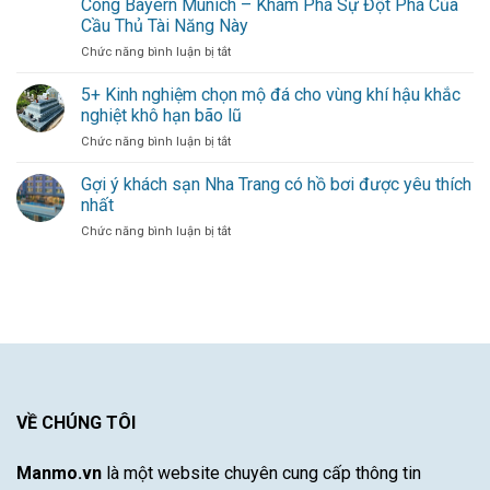
Công Bayern Munich – Khám Phá Sự Đột Phá Của
Làn
Nghiệm
Cầu Thủ Tài Năng Này
gió
Dày
ở
Chức năng bình luận bị tắt
mới
Dạn
Michael
thổi
–
Olise
bùng
5+ Kinh nghiệm chọn mộ đá cho vùng khí hậu khắc
Sự
Mang
hàng
Đóng
nghiệt khô hạn bão lũ
Đến
công
Góp
ở
Chức năng bình luận bị tắt
Làn
cho
Duy
5+
Gió
đội
Nhất
Kinh
Gợi ý khách sạn Nha Trang có hồ bơi được yêu thích
Mới
bóng
Từ
nghiệm
Cho
thủ
nhất
Một
chọn
Hàng
đô
Cầu
ở
Chức năng bình luận bị tắt
mộ
Công
Thủ
Gợi
đá
Bayern
Xuất
ý
cho
Munich
Sắc
khách
vùng
–
sạn
khí
Khám
Nha
hậu
Phá
Trang
khắc
Sự
có
nghiệt
Đột
hồ
khô
Phá
bơi
hạn
Của
được
VỀ CHÚNG TÔI
bão
Cầu
yêu
lũ
Thủ
thích
Tài
Manmo.vn
là một website chuyên cung cấp thông tin
nhất
Năng