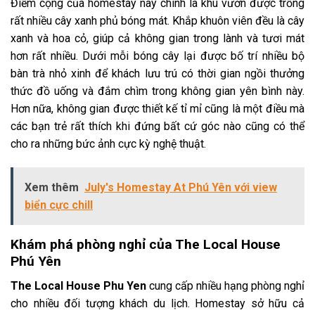
Điểm cộng của homestay này
chính là khu vườn được trồng
rất nhiều cây xanh phủ bóng mát. Khắp khuôn viên đều là cây
xanh và hoa cỏ, giúp cả không gian trong lành và tươi mát
hơn rất nhiều. Dưới mỗi bóng cây lại được bố trí nhiều bộ
bàn trà nhỏ xinh để khách lưu trú có thời gian ngồi thưởng
thức đồ uống và đắm chìm trong không gian yên bình này.
Hơn nữa, không gian được thiết kế tỉ mỉ cũng là một điều mà
các bạn trẻ rất thích khi đứng bất cứ góc nào cũng có thể
cho ra những bức ảnh cực kỳ nghệ thuật.
Xem thêm
July's Homestay At Phú Yên với view
biển cực chill
Khám phá phòng nghỉ của The Local House
Phú Yên
The Local House Phu Yen
cung cấp nhiều hạng phòng nghỉ
cho nhiều đối tượng khách du lịch. Homestay sở hữu cả