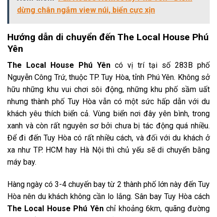
dừng chân ngắm view núi, biển cực xịn
Hướng dẫn di chuyển đến The Local House Phú
Yên
The Local House Phú Yên
có vị trí tại số 283B phố
Nguyễn Công Trứ, thuộc TP. Tuy Hòa, tỉnh Phú Yên. Không sở
hữu những khu vui chơi sôi động, những khu phố sầm uất
nhưng thành phố Tuy Hòa vẫn có một sức hấp dẫn với du
khách yêu thích biển cả. Vùng biển nơi đây yên bình, trong
xanh và còn rất nguyên sơ bởi chưa bị tác động quá nhiều.
Để đi đến Tuy Hòa có rất nhiều cách, và đối với du khách ở
xa như TP. HCM hay Hà Nội thì chủ yếu sẽ di chuyển bằng
máy bay.
Hàng ngày có 3-4 chuyến bay từ 2 thành phố lớn này đến Tuy
Hòa nên du khách không cần lo lắng. Sân bay Tuy Hòa cách
The Local House Phú Yên
chỉ khoảng 6km, quãng đường