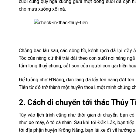
cuối cùng quỵ ngã xuống giữa một dòng suối đã cạn nư
cho mưa xuống xối xả.
Chẳng bao lâu sau, các sông hồ, kênh rạch đã lại đầy
Tóc của nàng cứ thể trải dài theo con suối nơi nàng ng
tấm lòng thuỷ chung, sắt son của người con gái hiền hậu
Để tưởng nhớ H’Năng, dân làng đã lấy tên nàng đặt tên
Tiên từ đó trở thành một huyền thoại, một minh chứng 
2. Cách di chuyển tới thác Thủy 
Tùy vào lịch trình cũng như thời gian di chuyển, bạn c
như: xe máy, ô tô cá nhân. Sau khi tới Đắk Lắk, bạn ti
tới địa phận huyện Krông Năng, bạn lái xe đi về hướng 