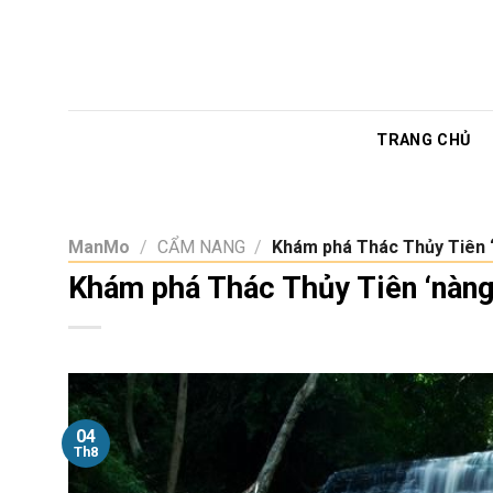
Skip
to
content
TRANG CHỦ
ManMo
/
CẨM NANG
/
Khám phá Thác Thủy Tiên ‘
Khám phá Thác Thủy Tiên ‘nàng 
04
Th8