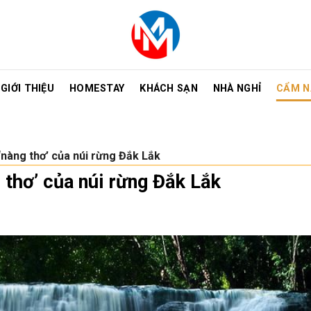
GIỚI THIỆU
HOMESTAY
KHÁCH SẠN
NHÀ NGHỈ
CẨM N
nàng thơ’ của núi rừng Đắk Lắk
thơ’ của núi rừng Đắk Lắk