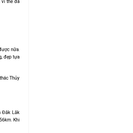
 vì thế đã
được nữa.
g, đẹp tựa
 thác Thủy
nh Đắk Lắk
 56km. Khi