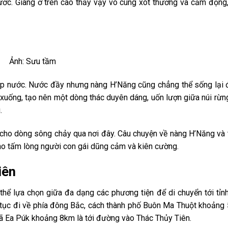
ớc. Giàng ở trên cao thấy vậy vô cùng xót thương và cảm động,
Ảnh: Sưu tầm
 ắp nước. Nước đầy nhưng nàng H’Năng cũng chẳng thể sống lại 
ã xuống, tạo nên một dòng thác duyên dáng, uốn lượn giữa núi rừn
.
 cho dòng sông chảy qua nơi đây. Câu chuyện về nàng H’Năng và
cho tấm lòng người con gái dũng cảm và kiên cường.
Tiên
ó thể lựa chọn giữa đa dạng các phương tiện để di chuyển tới tỉ
ếp tục đi về phía đông Bắc, cách thành phố Buôn Ma Thuột khoảng
xã Ea Púk khoảng 8km là tới đường vào Thác Thủy Tiên.