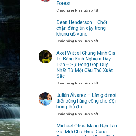
Gòn:
Forest
Gợi
ở
Chức năng bình luận bị tắt
ý
Morgan
lịch
Gibbs-
trình
Dean Henderson – Chốt
White
cuối
chặn đáng tin cậy trong
trở
tuần
khung gỗ vững
thành
không
ở
Chức năng bình luận bị tắt
linh
cần
Dean
hồn
đi
Henderson
Nottingham
xa
Axel Witsel Chứng Minh Giá
–
Forest
cho
Trị Bằng Kinh Nghiệm Dày
Chốt
hội
Dạn – Sự Đóng Góp Duy
chặn
bạn
Nhất Từ Một Cầu Thủ Xuất
đáng
thân
Sắc
tin
cậy
ở
Chức năng bình luận bị tắt
trong
Axel
khung
Witsel
Julián Álvarez – Làn gió mới
gỗ
Chứng
thổi bùng hàng công cho đội
vững
Minh
bóng thủ đô
Giá
ở
Chức năng bình luận bị tắt
Trị
Julián
Bằng
Álvarez
Kinh
Michael Olise Mang Đến Làn
–
Nghiệm
Gió Mới Cho Hàng Công
Làn
Dày