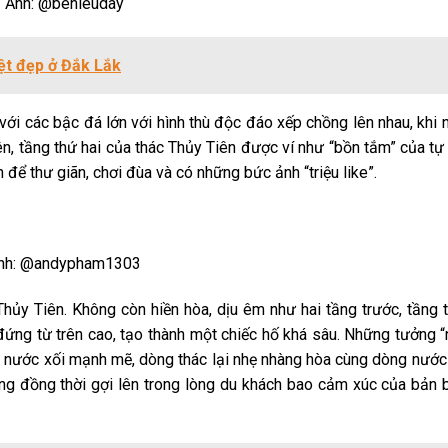
Ảnh: @benieuday
ệt đẹp ở Đắk Lắk
 với các bậc đá lớn với hình thù độc đáo xếp chồng lên nhau, khi
ên, tầng thứ hai của thác Thủy Tiên được ví như “bồn tắm” của tự 
 để thư giãn, chơi đùa và có những bức ảnh “triệu like”.
nh: @andypham1303
hủy Tiên. Không còn hiền hòa, dịu êm như hai tầng trước, tầng 
ứng từ trên cao, tạo thành một chiếc hố khá sâu. Những tưởng “
rận nước xối mạnh mẽ, dòng thác lại nhẹ nhàng hòa cùng dòng nước
ng đồng thời gợi lên trong lòng du khách bao cảm xúc của bản 