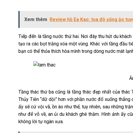
Xem thêm
Review hồ Ea Kao: tọa độ sống ảo tuy
Tiếp đến là tầng nước thứ hai. Nơi đây thu hút du khách
tạo ra các bọt trắng xóa một vùng. Khác với tầng đầu ti
bạn có thể thỏa thích hòa mình trong dòng nước mát lạnh
Ả
Tầng thác thứ ba cũng là tầng thác đẹp nhất của thác T
Thủy Tiên “dữ dội” hơn với phần nước đổ xuống thẳng đ
ấy sẽ cứ vội vã, ồn ào như thế, tuy nhiên, sau những t
như để vỗ về, an ủi du khách ghé thăm. Hình ảnh ấy cũ
không lời tự ngàn xưa.