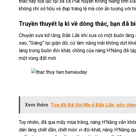
thác này tọa lạc tại xã Ea Puk huyện Krông Năng tỉnh
không chỉ sở hữu vẻ đẹp tráng lệ mà còn ấn tượng với tí
Truyền thuyết lạ kì về dòng thác, bạn đã b
Chuyện xưa kể rằng, Đắk Lắk khi xưa có một buôn làng đ
sao, “Giàng” lại giận dữ, cứ làm nắng mãi không dứt kh
làng trong buôn đói khát, chồng của nàng H’Năng đã tập 
một vùng đất mới.
Xem thêm
Tọa độ Đá Voi Mẹ ở Đắk Lắk: góc che
Tuy nhiên, đã qua mấy mùa trăng, nàng H’Năng vẫn khôn
dân làng chết dần, chết mòn vì đói khát, nàng H’Năng qu