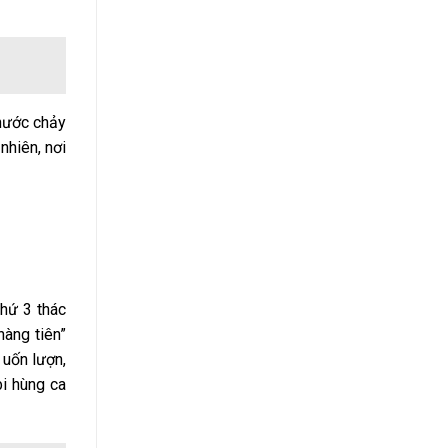
 nước chảy
nhiên, nơi
thứ 3 thác
nàng tiên”
 uốn lượn,
bi hùng ca