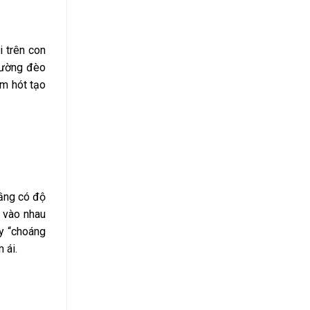
i trên con
đường đèo
im hót tạo
tầng có độ
o vào nhau
y “choáng
 ái.