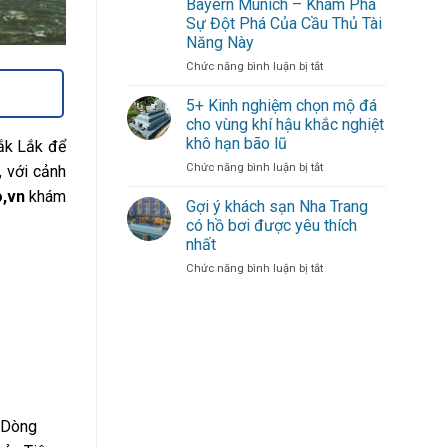
Bayern Munich – Khám Phá
gió
Dạn
Sự Đột Phá Của Cầu Thủ Tài
mới
–
Năng Này
thổi
Sự
bùng
Đóng
ở
Chức năng bình luận bị tắt
hàng
Góp
Michael
công
Duy
Olise
5+ Kinh nghiệm chọn mộ đá
cho
Nhất
Mang
cho vùng khí hậu khắc nghiệt
đội
Từ
Đến
khô hạn bão lũ
Đắk Lắk để
bóng
Một
Làn
thủ
Cầu
ở
Chức năng bình luận bị tắt
Gió
, với cảnh
đô
Thủ
5+
Mới
,vn
khám
Xuất
Kinh
Cho
Gợi ý khách sạn Nha Trang
Sắc
nghiệm
Hàng
có hồ bơi được yêu thích
chọn
Công
nhất
mộ
Bayern
ở
Chức năng bình luận bị tắt
đá
Munich
Gợi
cho
–
ý
vùng
Khám
khách
khí
Phá
sạn
hậu
Sự
Nha
khắc
Đột
Trang
nghiệt
Phá
có
khô
Của
hồ
hạn
Cầu
bơi
bão
Thủ
. Dòng
được
lũ
Tài