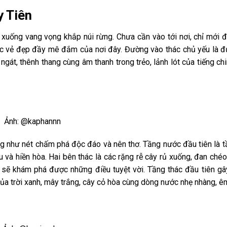
y Tiên
ổ xuống vang vọng khắp núi rừng. Chưa cần vào tới nơi, chỉ mới đ
c vẻ đẹp đầy mê đắm của nơi đây. Đường vào thác chủ yếu là 
gát, thênh thang cùng âm thanh trong trẻo, lảnh lót của tiếng ch
Ảnh: @kaphannn
g như nét chấm phá độc đáo và nên thơ. Tầng nước đầu tiên là 
 và hiền hòa. Hai bên thác là các rặng rễ cây rủ xuống, đan ché
 sẽ khám phá được những điều tuyệt vời. Tầng thác đầu tiên gâ
ủa trời xanh, mây trắng, cây cỏ hòa cùng dòng nước nhẹ nhàng, êm