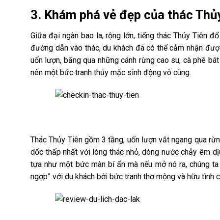
3. Khám phá vẻ đẹp của thác Thủ
Giữa đại ngàn bao la, rộng lớn, tiếng thác Thủy Tiên đ
đường dẫn vào thác, du khách đã có thể cảm nhận đượ
uốn lượn, băng qua những cánh rừng cao su, cà phê bát n
nên một bức tranh thủy mặc sinh động vô cùng.
Thác Thủy Tiên gồm 3 tầng, uốn lượn vắt ngang qua rừn
dốc thấp nhất với lòng thác nhỏ, dòng nước chảy êm dịu
tựa như một bức màn bí ẩn mà nếu mở nó ra, chúng ta
ngợp” với du khách bởi bức tranh thơ mộng và hữu tình c