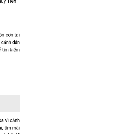
hủy Tiên
yêu
Năng
thích
Này
nhất
ồn cơn tại
c cảnh dân
ể tìm kiếm
xa vì cảnh
i, tìm mãi