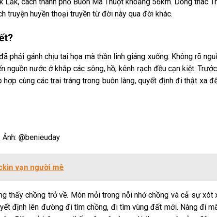
 Đắk Lắk, cách thành phố Buôn Ma Thuột khoảng 56km. Dòng
thác T
ch truyện huyền thoại truyền từ đời này qua đời khác.
iết?
ã phải gánh chịu tai họa mà thần linh giáng xuống. Không rõ ngu
iến nguồn nước ở khắp các sông, hồ, kênh rạch đều cạn kiệt. Trướ
hợp cùng các trai tráng trong buôn làng, quyết định đi thật xa đ
Ảnh: @benieuday
ckin vạn người mê
g thấy chồng trở về. Mòn mỏi trong nỗi nhớ chồng và cả sự xót 
yết định lên đường đi tìm chồng, đi tìm vùng đất mới. Nàng đi mã