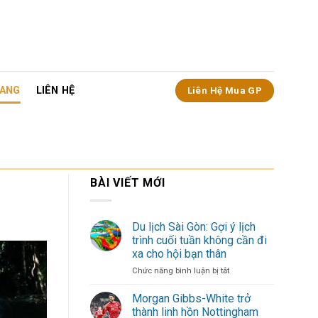
ANG
LIÊN HỆ
Liên Hệ Mua GP
BÀI VIẾT MỚI
Du lịch Sài Gòn: Gợi ý lịch
trình cuối tuần không cần đi
xa cho hội bạn thân
ở
Chức năng bình luận bị tắt
Du
lịch
Morgan Gibbs-White trở
Sài
thành linh hồn Nottingham