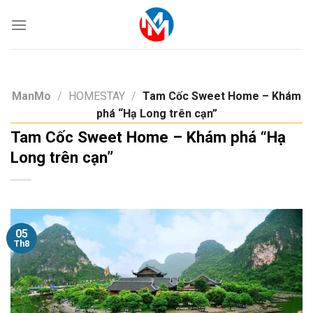
Skip
to
content
ManMo
/
HOMESTAY
/
Tam Cốc Sweet Home – Khám
phá “Hạ Long trên cạn”
Tam Cốc Sweet Home – Khám phá “Hạ
Long trên cạn”
05
Th8