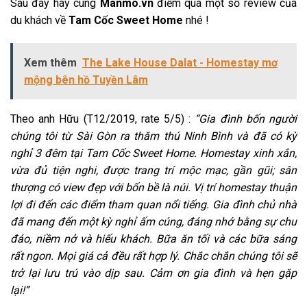
Sau đây hãy cùng
Manmo.vn
điểm qua một số review của
du khách về
Tam Cốc Sweet Home
nhé !
Xem thêm
The Lake House Dalat - Homestay mơ
mộng bên hồ Tuyền Lâm
Theo anh Hữu (T12/2019, rate 5/5) :
“Gia đình bốn người
chúng tôi từ Sài Gòn ra thăm thú Ninh Bình và đã có kỳ
nghỉ 3 đêm tại Tam Cốc Sweet Home. Homestay xinh xắn,
vừa đủ tiện nghi, được trang trí mộc mạc, gần gũi; sân
thượng có view đẹp với bốn bề là núi. Vị trí homestay thuận
lợi đi đến các điểm tham quan nổi tiếng. Gia đình chủ nhà
đã mang đến một kỳ nghỉ ấm cúng, đáng nhớ bằng sự chu
đáo, niềm nở và hiếu khách. Bữa ăn tối và các bữa sáng
rất ngon. Mọi giá cả đều rất hợp lý. Chắc chắn chúng tôi sẽ
trở lại lưu trú vào dịp sau. Cảm ơn gia đình và hẹn gặp
lại!”