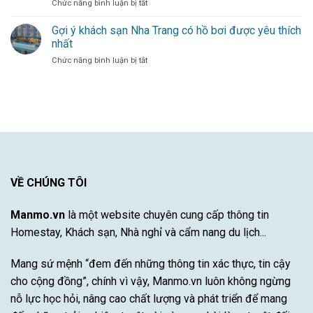
ở
Chức năng bình luận bị tắt
Làn
cho
Duy
5+
Gió
đội
Nhất
Kinh
Gợi ý khách sạn Nha Trang có hồ bơi được yêu thích
Mới
bóng
Từ
nghiệm
Cho
thủ
nhất
Một
chọn
Hàng
đô
Cầu
ở
Chức năng bình luận bị tắt
mộ
Công
Thủ
Gợi
đá
Bayern
Xuất
ý
cho
Munich
Sắc
khách
vùng
–
sạn
khí
Khám
Nha
hậu
Phá
Trang
khắc
Sự
có
nghiệt
Đột
hồ
khô
Phá
bơi
hạn
Của
được
VỀ CHÚNG TÔI
bão
Cầu
yêu
lũ
Thủ
thích
Tài
Manmo.vn
là một website chuyên cung cấp thông tin
nhất
Năng
Homestay, Khách sạn, Nhà nghỉ và cẩm nang du lịch...
Này
Mang sứ mệnh “đem đến những thông tin xác thực, tin cậy
cho cộng đồng”, chính vì vậy, Manmo.vn luôn không ngừng
nỗ lực học hỏi, nâng cao chất lượng và phát triển để mang