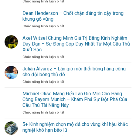
ở
Chức năng bình luận bị tắt
Gợi
Morgan
ý
Gibbs-
Dean Henderson – Chốt chặn đáng tin cậy trong
lịch
White
trình
khung gỗ vững
trở
cuối
ở
Chức năng bình luận bị tắt
thành
tuần
Dean
linh
không
Henderson
Axel Witsel Chứng Minh Giá Trị Bằng Kinh Nghiệm
hồn
cần
–
Nottingham
Dày Dạn – Sự Đóng Góp Duy Nhất Từ Một Cầu Thủ
đi
Chốt
Forest
xa
Xuất Sắc
chặn
cho
ở
Chức năng bình luận bị tắt
đáng
hội
Axel
tin
bạn
Witsel
cậy
Julián Álvarez – Làn gió mới thổi bùng hàng công
thân
Chứng
trong
cho đội bóng thủ đô
Minh
khung
ở
Chức năng bình luận bị tắt
Giá
gỗ
Julián
Trị
vững
Álvarez
Michael Olise Mang Đến Làn Gió Mới Cho Hàng
Bằng
–
Kinh
Công Bayern Munich – Khám Phá Sự Đột Phá Của
Làn
Nghiệm
Cầu Thủ Tài Năng Này
gió
Dày
ở
Chức năng bình luận bị tắt
mới
Dạn
Michael
thổi
–
Olise
bùng
5+ Kinh nghiệm chọn mộ đá cho vùng khí hậu khắc
Sự
Mang
hàng
Đóng
nghiệt khô hạn bão lũ
Đến
công
Góp