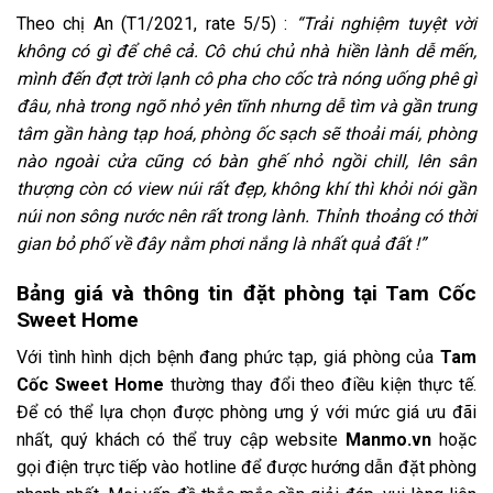
Theo chị An (T1/2021, rate 5/5) :
“Trải nghiệm tuyệt vời
không có gì để chê cả. Cô chú chủ nhà hiền lành dễ mến,
mình đến đợt trời lạnh cô pha cho cốc trà nóng uống phê gì
đâu, nhà trong ngõ nhỏ yên tĩnh nhưng dễ tìm và gần trung
tâm gần hàng tạp hoá, phòng ốc sạch sẽ thoải mái, phòng
nào ngoài cửa cũng có bàn ghế nhỏ ngồi chill, lên sân
thượng còn có view núi rất đẹp, không khí thì khỏi nói gần
núi non sông nước nên rất trong lành. Thỉnh thoảng có thời
gian bỏ phố về đây nằm phơi nắng là nhất quả đất !”
Bảng giá và thông tin đặt phòng tại
Tam Cốc
Sweet Home
Với tình hình dịch bệnh đang phức tạp, giá phòng của
Tam
Cốc Sweet Home
thường thay đổi theo điều kiện thực tế.
Để có thể lựa chọn được phòng ưng ý với mức giá ưu đãi
nhất, quý khách có thể truy cập website
Manmo.vn
hoặc
gọi điện trực tiếp vào hotline để được hướng dẫn đặt phòng