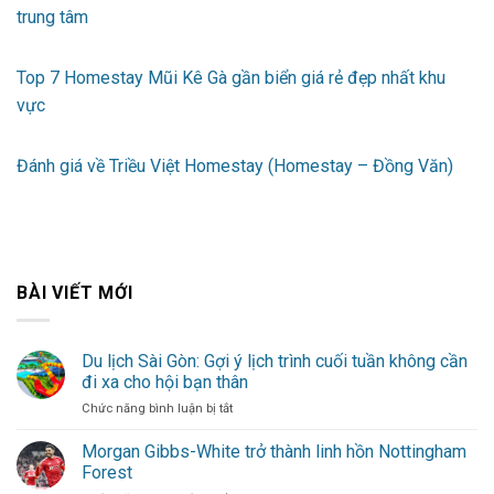
trung tâm
Top 7 Homestay Mũi Kê Gà gần biển giá rẻ đẹp nhất khu
vực
Đánh giá về Triều Việt Homestay (Homestay – Đồng Văn)
BÀI VIẾT MỚI
Du lịch Sài Gòn: Gợi ý lịch trình cuối tuần không cần
đi xa cho hội bạn thân
ở
Chức năng bình luận bị tắt
Du
lịch
Morgan Gibbs-White trở thành linh hồn Nottingham
Sài
Forest
Gòn: