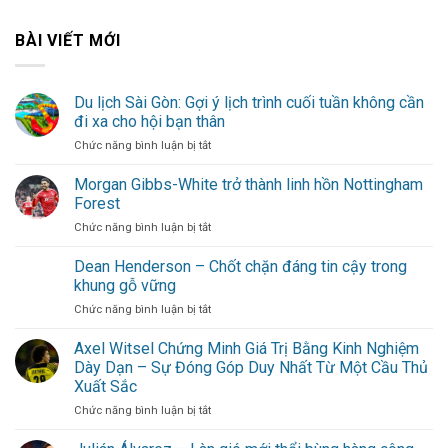
BÀI VIẾT MỚI
Du lịch Sài Gòn: Gợi ý lịch trình cuối tuần không cần
đi xa cho hội bạn thân
ở
Chức năng bình luận bị tắt
Du
lịch
Morgan Gibbs-White trở thành linh hồn Nottingham
Sài
Forest
Gòn:
ở
Chức năng bình luận bị tắt
Gợi
Morgan
ý
Gibbs-
Dean Henderson – Chốt chặn đáng tin cậy trong
lịch
White
trình
khung gỗ vững
trở
cuối
ở
Chức năng bình luận bị tắt
thành
tuần
Dean
linh
không
Henderson
Axel Witsel Chứng Minh Giá Trị Bằng Kinh Nghiệm
hồn
cần
–
Nottingham
Dày Dạn – Sự Đóng Góp Duy Nhất Từ Một Cầu Thủ
đi
Chốt
Forest
xa
Xuất Sắc
chặn
cho
ở
Chức năng bình luận bị tắt
đáng
hội
Axel
tin
bạn
Witsel
cậy