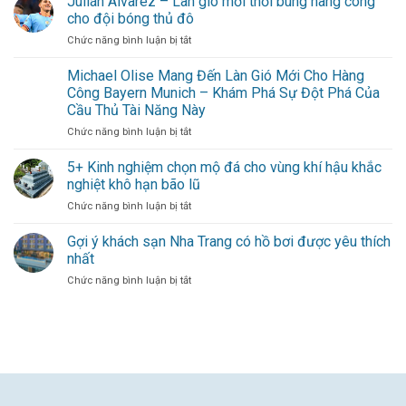
Julián Álvarez – Làn gió mới thổi bùng hàng công
thân
Chứng
trong
cho đội bóng thủ đô
Minh
khung
ở
Chức năng bình luận bị tắt
Giá
gỗ
Julián
Trị
vững
Álvarez
Michael Olise Mang Đến Làn Gió Mới Cho Hàng
Bằng
–
Kinh
Công Bayern Munich – Khám Phá Sự Đột Phá Của
Làn
Nghiệm
Cầu Thủ Tài Năng Này
gió
Dày
ở
Chức năng bình luận bị tắt
mới
Dạn
Michael
thổi
–
Olise
bùng
5+ Kinh nghiệm chọn mộ đá cho vùng khí hậu khắc
Sự
Mang
hàng
Đóng
nghiệt khô hạn bão lũ
Đến
công
Góp
ở
Chức năng bình luận bị tắt
Làn
cho
Duy
5+
Gió
đội
Nhất
Kinh
Gợi ý khách sạn Nha Trang có hồ bơi được yêu thích
Mới
bóng
Từ
nghiệm
Cho
thủ
nhất
Một
chọn
Hàng
đô
Cầu
ở
Chức năng bình luận bị tắt
mộ
Công
Thủ
Gợi
đá
Bayern
Xuất
ý
cho
Munich
Sắc
khách
vùng
–
sạn
khí
Khám
Nha
hậu
Phá
Trang
khắc
Sự
có
nghiệt
Đột
hồ
khô