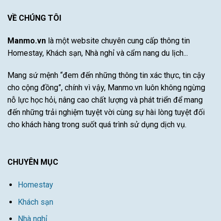
Phá
bơi
hạn
Của
được
VỀ CHÚNG TÔI
bão
Cầu
yêu
lũ
Thủ
thích
Tài
Manmo.vn
là một website chuyên cung cấp thông tin
nhất
Năng
Homestay, Khách sạn, Nhà nghỉ và cẩm nang du lịch...
Này
Mang sứ mệnh “đem đến những thông tin xác thực, tin cậy
cho cộng đồng”, chính vì vậy, Manmo.vn luôn không ngừng
nỗ lực học hỏi, nâng cao chất lượng và phát triển để mang
đến những trải nghiệm tuyệt vời cùng sự hài lòng tuyệt đối
cho khách hàng trong suốt quá trình sử dụng dịch vụ.
CHUYÊN MỤC
Homestay
Khách sạn
Nhà nghỉ