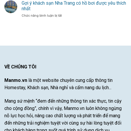
Kinh
Gợi ý khách sạn Nha Trang có hồ bơi được yêu thích
Mới
bóng
Từ
nghiệm
Cho
thủ
nhất
Một
chọn
Hàng
đô
Cầu
ở
Chức năng bình luận bị tắt
mộ
Công
Thủ
Gợi
đá
Bayern
Xuất
ý
cho
Munich
Sắc
khách
vùng
–
sạn
khí
Khám
Nha
hậu
Phá
Trang
khắc
Sự
có
nghiệt
Đột
hồ
khô
Phá
bơi
hạn
Của
được
VỀ CHÚNG TÔI
bão
Cầu
yêu
lũ
Thủ
thích
Tài
Manmo.vn
là một website chuyên cung cấp thông tin
nhất
Năng
Homestay, Khách sạn, Nhà nghỉ và cẩm nang du lịch...
Này
Mang sứ mệnh “đem đến những thông tin xác thực, tin cậy
cho cộng đồng”, chính vì vậy, Manmo.vn luôn không ngừng
nỗ lực học hỏi, nâng cao chất lượng và phát triển để mang
đến những trải nghiệm tuyệt vời cùng sự hài lòng tuyệt đối
cho khách hàng trong suốt quá trình sử dụng dịch vụ.