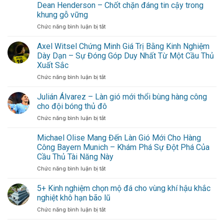
Gibbs-
Dean Henderson – Chốt chặn đáng tin cậy trong
lịch
White
trình
khung gỗ vững
trở
cuối
ở
Chức năng bình luận bị tắt
thành
tuần
Dean
linh
không
Henderson
Axel Witsel Chứng Minh Giá Trị Bằng Kinh Nghiệm
hồn
cần
–
Nottingham
Dày Dạn – Sự Đóng Góp Duy Nhất Từ Một Cầu Thủ
đi
Chốt
Forest
xa
Xuất Sắc
chặn
cho
ở
Chức năng bình luận bị tắt
đáng
hội
Axel
tin
bạn
Witsel
cậy
Julián Álvarez – Làn gió mới thổi bùng hàng công
thân
Chứng
trong
cho đội bóng thủ đô
Minh
khung
ở
Chức năng bình luận bị tắt
Giá
gỗ
Julián
Trị
vững
Álvarez
Michael Olise Mang Đến Làn Gió Mới Cho Hàng
Bằng
–
Kinh
Công Bayern Munich – Khám Phá Sự Đột Phá Của
Làn
Nghiệm
Cầu Thủ Tài Năng Này
gió
Dày
ở
Chức năng bình luận bị tắt
mới
Dạn
Michael
thổi
–
Olise
bùng
5+ Kinh nghiệm chọn mộ đá cho vùng khí hậu khắc
Sự
Mang
hàng
Đóng
nghiệt khô hạn bão lũ
Đến
công
Góp
ở
Chức năng bình luận bị tắt
Làn
cho
Duy
5+
Gió
đội
Nhất