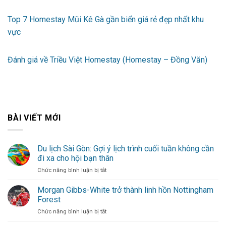
Top 7 Homestay Mũi Kê Gà gần biển giá rẻ đẹp nhất khu
vực
Đánh giá về Triều Việt Homestay (Homestay – Đồng Văn)
BÀI VIẾT MỚI
Du lịch Sài Gòn: Gợi ý lịch trình cuối tuần không cần
đi xa cho hội bạn thân
ở
Chức năng bình luận bị tắt
Du
lịch
Morgan Gibbs-White trở thành linh hồn Nottingham
Sài
Forest
Gòn:
ở
Chức năng bình luận bị tắt
Gợi
Morgan
ý