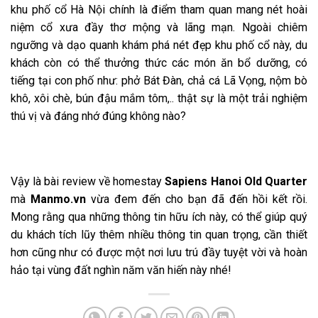
khu phố cổ Hà Nội chính là điểm tham quan mang nét hoài
niệm cổ xưa đầy thơ mộng và lãng mạn. Ngoài chiêm
ngưỡng và dạo quanh khám phá nét đẹp khu phố cổ này, du
khách còn có thể thưởng thức các món ăn bổ dưỡng, có
tiếng tại con phố như: phở Bát Đàn, chả cá Lã Vọng, nộm bò
khô, xôi chè, bún đậu mắm tôm,.. thật sự là một trải nghiệm
thú vị và đáng nhớ đúng không nào?
Vậy là bài review về homestay
Sapiens Hanoi Old Quarter
mà
Manmo.vn
vừa đem đến cho bạn đã đến hồi kết rồi.
Mong rằng qua những thông tin hữu ích này, có thể giúp quý
du khách tích lũy thêm nhiều thông tin quan trọng, cần thiết
hơn cũng như có được một nơi lưu trú đầy tuyệt vời và hoàn
hảo tại vùng đất nghìn năm văn hiến này nhé!