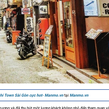
hi Town Sài Gòn cực hot- Manmo.vn
tại
Manmo.vn
rương và đã thu hút một lượng khách không nhỏ đến tham quan và