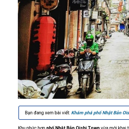
Bạn đang xem bài viết:
Khám phá phố Nhật Bản Ois
Khu phức hợp
phố Nhật Bản Oishi Town
vừa mới khai t