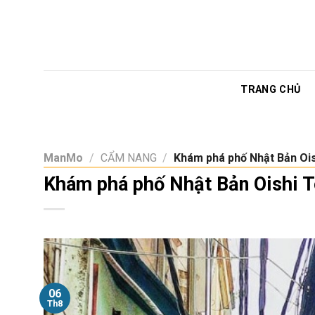
Skip
to
content
TRANG CHỦ
ManMo
/
CẨM NANG
/
Khám phá phố Nhật Bản Ois
Khám phá phố Nhật Bản Oishi T
06
Th8