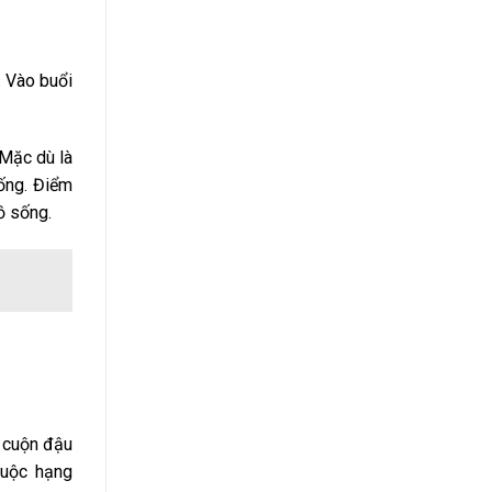
. Vào buổi
…Mặc dù là
ống. Điểm
ồ sống.
y cuộn đậu
huộc hạng