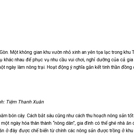
òn. Một không gian khu vườn nhỏ xinh an yên tọa lạc trong khu 
 vụ khác nhau để phục vụ nhu cầu vui chơi, nghỉ dưỡng của cả gia
 một ngày làm nông trại. Hoạt động ý nghĩa gắn kết tinh thần đồng
h: Tiệm Thanh Xuân
hăm bón cây. Cách bắt sâu cũng như cách thu hoạch nông sản tốt
u một ngày hóa thân thành “nông dân”, gia đình có thể ghé nhà ăn
n ở đây được chế biến từ chính các nông sản được trồng ở khu