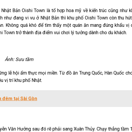
 Nhật Bản Oishi Town là tổ hợp hoa mỹ về kiến trúc cũng như k
h như đang vi vu ở Nhật Bản thì khu phố Oishi Town còn thu hú
Bản. Không quá khó để tìm thấy một quán ăn mang đúng khẩu vị 
i Town trở thành địa điểm vui chơi lý tưởng dành cho du khách.
Ảnh: Sưu tầm
ng lễ hội ẩm thực mọi miền. Từ đồ ăn Trung Quốc, Hàn Quốc cho
u vị trí khu phố Nhật.
 đêm tại Sài Gòn
ễn Văn Hưởng sau đó rẽ phải sang Xuân Thủy. Chạy thẳng tầm 1