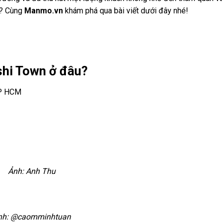
y? Cùng
Manmo.vn
khám phá qua bài viết dưới đây nhé!
shi Town ở đâu?
TP HCM
Ảnh: Anh Thu
nh: @caomminhtuan