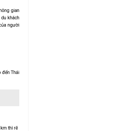
hông gian
t du khách
của người
 đến Thái
km thì rẽ