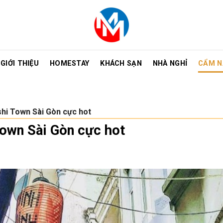
GIỚI THIỆU
HOMESTAY
KHÁCH SẠN
NHÀ NGHỈ
CẨM N
hi Town Sài Gòn cực hot
own Sài Gòn cực hot