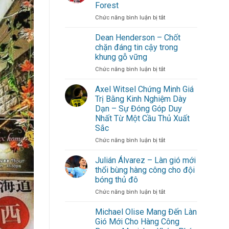
Gòn:
Forest
Gợi
ở
Chức năng bình luận bị tắt
ý
Morgan
lịch
Gibbs-
trình
Dean Henderson – Chốt
White
cuối
chặn đáng tin cậy trong
trở
tuần
khung gỗ vững
thành
không
ở
Chức năng bình luận bị tắt
linh
cần
Dean
hồn
đi
Henderson
Nottingham
xa
Axel Witsel Chứng Minh Giá
–
Forest
cho
Trị Bằng Kinh Nghiệm Dày
Chốt
hội
Dạn – Sự Đóng Góp Duy
chặn
bạn
Nhất Từ Một Cầu Thủ Xuất
đáng
thân
Sắc
tin
cậy
ở
Chức năng bình luận bị tắt
trong
Axel
khung
Witsel
Julián Álvarez – Làn gió mới
gỗ
Chứng
thổi bùng hàng công cho đội
vững
Minh
bóng thủ đô
Giá
ở
Chức năng bình luận bị tắt
Trị
Julián
Bằng
Álvarez
Kinh
Michael Olise Mang Đến Làn
–
Nghiệm
Gió Mới Cho Hàng Công
Làn
Dày