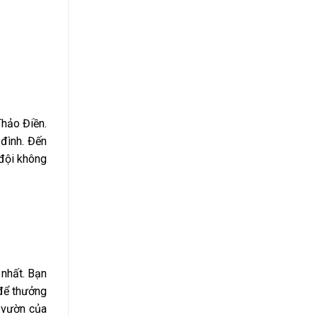
Thảo Điền.
 đình. Đến
 đội không
 nhất. Bạn
 để thưởng
 vườn của