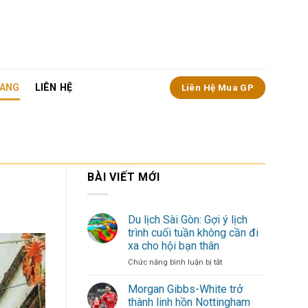
ANG
LIÊN HỆ
Liên Hệ Mua GP
BÀI VIẾT MỚI
Du lịch Sài Gòn: Gợi ý lịch
trình cuối tuần không cần đi
xa cho hội bạn thân
ở
Chức năng bình luận bị tắt
Du
lịch
Morgan Gibbs-White trở
Sài
thành linh hồn Nottingham