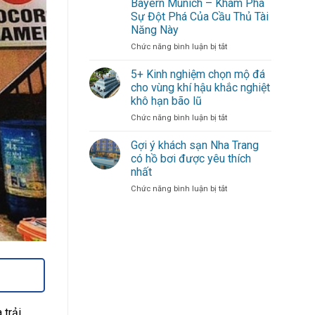
Bayern Munich – Khám Phá
gió
Dạn
Sự Đột Phá Của Cầu Thủ Tài
mới
–
Năng Này
thổi
Sự
bùng
Đóng
ở
Chức năng bình luận bị tắt
hàng
Góp
Michael
công
Duy
Olise
5+ Kinh nghiệm chọn mộ đá
cho
Nhất
Mang
cho vùng khí hậu khắc nghiệt
đội
Từ
Đến
khô hạn bão lũ
bóng
Một
Làn
thủ
Cầu
ở
Chức năng bình luận bị tắt
Gió
đô
Thủ
5+
Mới
Xuất
Kinh
Cho
Gợi ý khách sạn Nha Trang
Sắc
nghiệm
Hàng
có hồ bơi được yêu thích
chọn
Công
nhất
mộ
Bayern
ở
Chức năng bình luận bị tắt
đá
Munich
Gợi
cho
–
ý
vùng
Khám
khách
khí
Phá
sạn
hậu
Sự
Nha
khắc
Đột
Trang
nghiệt
Phá
có
khô
Của
hồ
hạn
Cầu
bơi
bão
Thủ
được
lũ
Tài
 trải