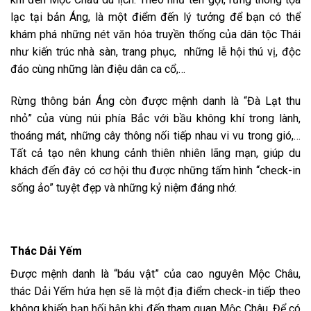
lạc tại bản Áng, là một điểm đến lý tưởng để bạn có thể
khám phá những nét văn hóa truyền thống của dân tộc Thái
như kiến trúc nhà sàn, trang phục, những lễ hội thú vị, độc
đáo cùng những làn điệu dân ca cổ,…
Rừng thông bản Áng còn được mệnh danh là “Đà Lạt thu
nhỏ” của vùng núi phía Bắc với bầu không khí trong lành,
thoáng mát, những cây thông nối tiếp nhau vi vu trong gió,…
Tất cả tạo nên khung cảnh thiên nhiên lãng mạn, giúp du
khách đến đây có cơ hội thu được những tấm hình “check-in
sống ảo” tuyệt đẹp và những kỷ niệm đáng nhớ.
Thác Dải Yếm
Được mệnh danh là “báu vật” của cao nguyên Mộc Châu,
thác Dải Yếm hứa hẹn sẽ là một địa điểm check-in tiếp theo
không khiến bạn hối hận khi đến tham quan Mộc Châu. Để có