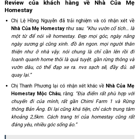
Review của khách hàng về Nhà Của Mẹ
Homestay
Chị Lệ Hồng Nguyễn đã trải nghiệm và có nhận xét về
Nhà Của Mẹ Homestay
như sau:
“Khu vườn cổ tích… là
một từ để nói về homestay. Đẹp mọi góc, ngày nắng
ngày sương gì cũng xinh. đồ ăn ngon. mọi người thân
thiện như ở nhà vậy. nói chung là chỉ cần lên rồi đi
loanh quanh home thôi là quá tuyệt. gần rừng thông và
vườn dâu, có thể đạp xe ra. nvs sạch sẽ, đầy đủ. sẽ
quay lại.”
Chị Thanh Phương lại có nhận xét khác về
Nhà Của Mẹ
Homestay Mộc Châu
, rằng:
“Địa điểm rất phù hợp với
chuyến đi của mình, rất gần Chimi Farm 1 và Rừng
thông Bản Áng. Đi lại cũng khá tiện, chỉ cách trung tâm
khoảng 2,5km. Cách trang trí của homestay cũng rất
đáng yêu, nhiều góc sống ảo.”