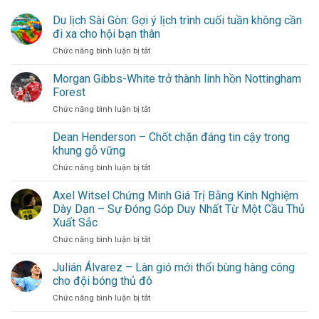
Du lịch Sài Gòn: Gợi ý lịch trình cuối tuần không cần
đi xa cho hội bạn thân
ở
Chức năng bình luận bị tắt
Du
lịch
Morgan Gibbs-White trở thành linh hồn Nottingham
Sài
Forest
Gòn:
ở
Chức năng bình luận bị tắt
Gợi
Morgan
ý
Gibbs-
Dean Henderson – Chốt chặn đáng tin cậy trong
lịch
White
trình
khung gỗ vững
trở
cuối
ở
Chức năng bình luận bị tắt
thành
tuần
Dean
linh
không
Henderson
Axel Witsel Chứng Minh Giá Trị Bằng Kinh Nghiệm
hồn
cần
–
Nottingham
Dày Dạn – Sự Đóng Góp Duy Nhất Từ Một Cầu Thủ
đi
Chốt
Forest
xa
Xuất Sắc
chặn
cho
ở
Chức năng bình luận bị tắt
đáng
hội
Axel
tin
bạn
Witsel
cậy
Julián Álvarez – Làn gió mới thổi bùng hàng công
thân
Chứng
trong
cho đội bóng thủ đô
Minh
khung
ở
Chức năng bình luận bị tắt
Giá
gỗ
Julián
Trị
vững