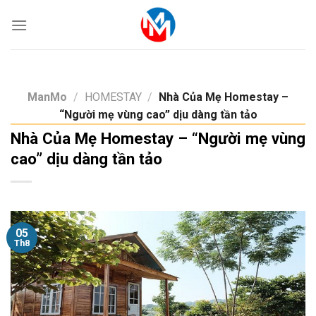
Skip
to
content
ManMo
/
HOMESTAY
/
Nhà Của Mẹ Homestay –
“Người mẹ vùng cao” dịu dàng tần tảo
Nhà Của Mẹ Homestay – “Người mẹ vùng
cao” dịu dàng tần tảo
05
Th8