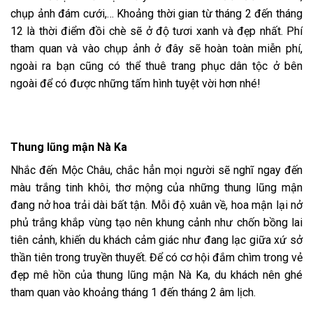
chụp ảnh đám cưới,… Khoảng thời gian từ tháng 2 đến tháng
12 là thời điểm đồi chè sẽ ở độ tươi xanh và đẹp nhất. Phí
tham quan và vào chụp ảnh ở đây sẽ hoàn toàn miễn phí,
ngoài ra bạn cũng có thể thuê trang phục dân tộc ở bên
ngoài để có được những tấm hình tuyệt vời hơn nhé!
Thung lũng mận Nà Ka
Nhắc đến Mộc Châu, chắc hẳn mọi người sẽ nghĩ ngay đến
màu trắng tinh khôi, thơ mộng của những thung lũng mận
đang nở hoa trải dài bất tận. Mỗi độ xuân về, hoa mận lại nở
phủ trắng khắp vùng tạo nên khung cảnh như chốn bồng lai
tiên cảnh, khiến du khách cảm giác như đang lạc giữa xứ sở
thần tiên trong truyền thuyết. Để có cơ hội đắm chìm trong vẻ
đẹp mê hồn của thung lũng mận Nà Ka, du khách nên ghé
tham quan vào khoảng tháng 1 đến tháng 2 âm lịch.