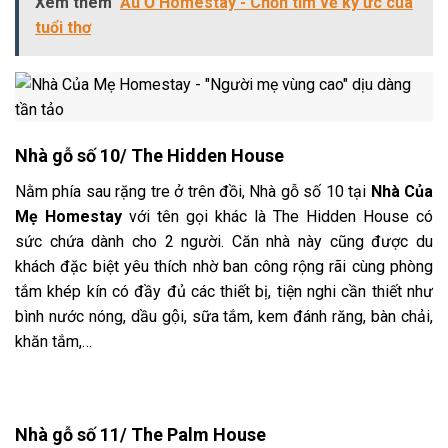
Xem thêm
Ầu Ơ Homestay - Chốn tìm về ký ức của
tuổi thơ
Nhà gỗ số 10/ The Hidden House
Nằm phía sau rặng tre ở trên đồi, Nhà gỗ số 10 tại
Nhà Của
Mẹ Homestay
với tên gọi khác là The Hidden House có
sức chứa dành cho 2 người. Căn nhà này cũng được du
khách đặc biệt yêu thích nhờ ban công rộng rãi cùng phòng
tắm khép kín có đầy đủ các thiết bị, tiện nghi cần thiết như
bình nước nóng, dầu gội, sữa tắm, kem đánh răng, bàn chải,
khăn tắm,…
Nhà gỗ số 11/ The Palm House