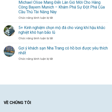
Álvarez
Michael Olise Mang Đến Làn Gió Mới Cho Hàng
Bằng
–
Kinh
Công Bayern Munich – Khám Phá Sự Đột Phá Của
Làn
Nghiệm
Cầu Thủ Tài Năng Này
gió
Dày
ở
Chức năng bình luận bị tắt
mới
Dạn
Michael
thổi
–
Olise
bùng
5+ Kinh nghiệm chọn mộ đá cho vùng khí hậu khắc
Sự
Mang
hàng
Đóng
nghiệt khô hạn bão lũ
Đến
công
Góp
ở
Chức năng bình luận bị tắt
Làn
cho
Duy
5+
Gió
đội
Nhất
Kinh
Gợi ý khách sạn Nha Trang có hồ bơi được yêu thích
Mới
bóng
Từ
nghiệm
Cho
thủ
nhất
Một
chọn
Hàng
đô
Cầu
ở
Chức năng bình luận bị tắt
mộ
Công
Thủ
Gợi
đá
Bayern
Xuất
ý
cho
Munich
Sắc
khách
vùng
–
sạn
khí
Khám
Nha
hậu
Phá
Trang
khắc
Sự
có
nghiệt
Đột
hồ
khô
Phá
bơi
hạn
Của
được
VỀ CHÚNG TÔI
bão
Cầu
yêu
lũ
Thủ
thích
Tài