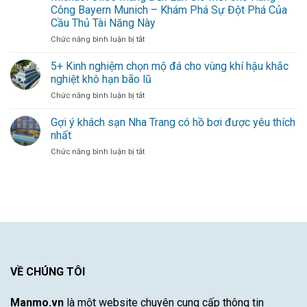
–
Kinh
Công Bayern Munich – Khám Phá Sự Đột Phá Của
Làn
Nghiệm
Cầu Thủ Tài Năng Này
gió
Dày
ở
Chức năng bình luận bị tắt
mới
Dạn
Michael
thổi
–
Olise
bùng
5+ Kinh nghiệm chọn mộ đá cho vùng khí hậu khắc
Sự
Mang
hàng
Đóng
nghiệt khô hạn bão lũ
Đến
công
Góp
ở
Chức năng bình luận bị tắt
Làn
cho
Duy
5+
Gió
đội
Nhất
Kinh
Gợi ý khách sạn Nha Trang có hồ bơi được yêu thích
Mới
bóng
Từ
nghiệm
Cho
thủ
nhất
Một
chọn
Hàng
đô
Cầu
ở
Chức năng bình luận bị tắt
mộ
Công
Thủ
Gợi
đá
Bayern
Xuất
ý
cho
Munich
Sắc
khách
vùng
–
sạn
khí
Khám
Nha
hậu
Phá
Trang
khắc
Sự
có
nghiệt
Đột
hồ
khô
Phá
bơi
hạn
Của
được
VỀ CHÚNG TÔI
bão
Cầu
yêu
lũ
Thủ
thích
Tài
Manmo.vn
là một website chuyên cung cấp thông tin
nhất
Năng