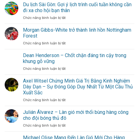
Du lịch Sài Gòn: Gợi ý lịch trình cuối tuần không cần
đi xa cho hội bạn thân
ở
Chức năng bình luận bị tắt
Du
lịch
Morgan Gibbs-White trở thành linh hồn Nottingham
Sài
Forest
Gòn:
ở
Chức năng bình luận bị tắt
Gợi
Morgan
ý
Gibbs-
Dean Henderson – Chốt chặn đáng tin cậy trong
lịch
White
trình
khung gỗ vững
trở
cuối
ở
Chức năng bình luận bị tắt
thành
tuần
Dean
linh
không
Henderson
Axel Witsel Chứng Minh Giá Trị Bằng Kinh Nghiệm
hồn
cần
–
Nottingham
Dày Dạn – Sự Đóng Góp Duy Nhất Từ Một Cầu Thủ
đi
Chốt
Forest
xa
Xuất Sắc
chặn
cho
ở
Chức năng bình luận bị tắt
đáng
hội
Axel
tin
bạn
Witsel
cậy
Julián Álvarez – Làn gió mới thổi bùng hàng công
thân
Chứng
trong
cho đội bóng thủ đô
Minh
khung
ở
Chức năng bình luận bị tắt
Giá
gỗ
Julián
Trị
vững
Álvarez
Michael Olise Mang Đến Làn Gió Mới Cho Hàng
Bằng