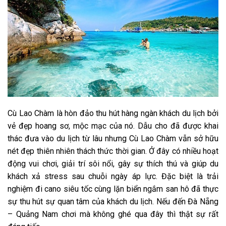
Cù Lao Chàm là hòn đảo thu hút hàng ngàn khách du lịch bởi
vẻ đẹp hoang sơ, mộc mạc của nó. Dẫu cho đã được khai
thác đưa vào du lịch từ lâu nhưng Cù Lao Chàm vẫn sở hữu
nét đẹp thiên nhiên thách thức thời gian. Ở đây có nhiều hoạt
động vui chơi, giải trí sôi nổi, gây sự thích thú và giúp du
khách xả stress sau chuỗi ngày áp lực. Đặc biệt là trải
nghiệm đi cano siêu tốc cùng lặn biển ngắm san hô đã thực
sự thu hút sự quan tâm của khách du lịch. Nếu đến Đà Nẵng
– Quảng Nam chơi mà không ghé qua đây thì thật sự rất