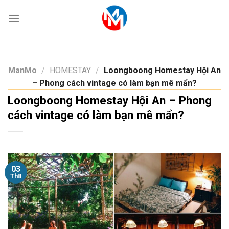
Skip
to
content
ManMo
/
HOMESTAY
/
Loongboong Homestay Hội An
– Phong cách vintage có làm bạn mê mẩn?
Loongboong Homestay Hội An – Phong
cách vintage có làm bạn mê mẩn?
03
Th8