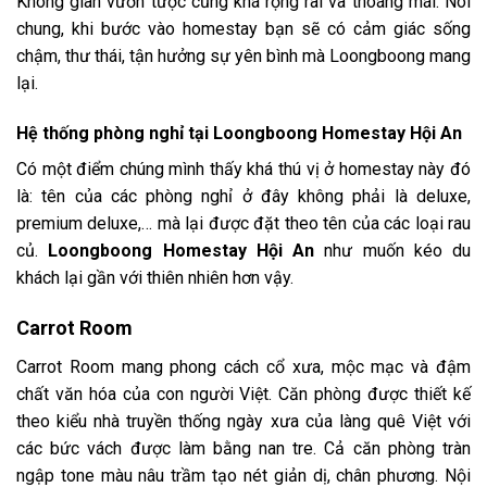
Không gian vườn tược cũng khá rộng rãi và thoáng mái. Nói
chung, khi bước vào homestay bạn sẽ có cảm giác sống
chậm, thư thái, tận hưởng sự yên bình mà Loongboong mang
lại.
Hệ thống phòng nghỉ tại
Loongboong Homestay Hội An
Có một điểm chúng mình thấy khá thú vị ở homestay này đó
là: tên của các phòng nghỉ ở đây không phải là deluxe,
premium deluxe,… mà lại được đặt theo tên của các loại rau
củ.
Loongboong Homestay Hội An
như muốn kéo du
khách lại gần với thiên nhiên hơn vậy.
Carrot Room
Carrot Room mang phong cách cổ xưa, mộc mạc và đậm
chất văn hóa của con người Việt. Căn phòng được thiết kế
theo kiểu nhà truyền thống ngày xưa của làng quê Việt với
các bức vách được làm bằng nan tre. Cả căn phòng tràn
ngập tone màu nâu trầm tạo nét giản dị, chân phương. Nội