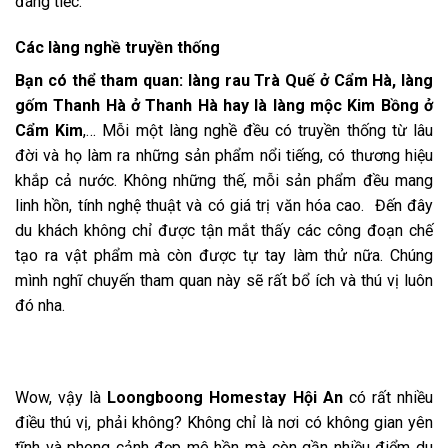
đáng tiếc.
Các làng nghề truyền thống
Bạn có thể tham quan: làng rau Trà Quế ở Cẩm Hà, làng
gốm Thanh Hà ở Thanh Hà hay là làng mộc Kim Bồng ở
Cẩm Kim
,… Mỗi một làng nghề đều có truyền thống từ lâu
đời và họ làm ra những sản phẩm nổi tiếng, có thương hiệu
khắp cả nước. Không những thế, mỗi sản phẩm đều mang
linh hồn, tính nghệ thuật và có giá trị văn hóa cao. Đến đây
du khách không chỉ được tận mắt thấy các công đoạn chế
tạo ra vật phẩm mà còn được tự tay làm thử nữa. Chúng
mình nghĩ chuyến tham quan này sẽ rất bổ ích và thú vị luôn
đó nha.
Wow, vậy là
Loongboong Homestay Hội An
có rất nhiều
điều thú vị, phải không? Không chỉ là nơi có không gian yên
tĩnh và phong cảnh đẹp mê hồn mà còn gần nhiều điểm du