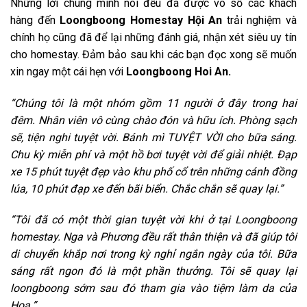
Những lời chúng mình nói đều đã được vô số các khách
hàng đến
Loongboong Homestay Hội An
trải nghiệm và
chính họ cũng đã để lại những đánh giá, nhận xét siêu uy tín
cho homestay. Đảm bảo sau khi các bạn đọc xong sẽ muốn
xin ngay một cái hẹn với
Loongboong Hoi An.
“Chúng tôi là một nhóm gồm 11 người ở đây trong hai
đêm. Nhân viên vô cùng chào đón và hữu ích. Phòng sạch
sẽ, tiện nghi tuyệt vời. Bánh mì TUYỆT VỜI cho bữa sáng.
Chu kỳ miễn phí và một hồ bơi tuyệt vời để giải nhiệt. Đạp
xe 15 phút tuyệt đẹp vào khu phố cổ trên những cánh đồng
lúa, 10 phút đạp xe đến bãi biển. Chắc chắn sẽ quay lại.”
“Tôi đã có một thời gian tuyệt vời khi ở tại Loongboong
homestay. Nga và Phương đều rất thân thiện và đã giúp tôi
di chuyển khắp nơi trong kỳ nghỉ ngắn ngày của tôi. Bữa
sáng rất ngon đó là một phần thưởng. Tôi sẽ quay lại
loongboong sớm sau đó tham gia vào tiệm làm da của
Hoa.”