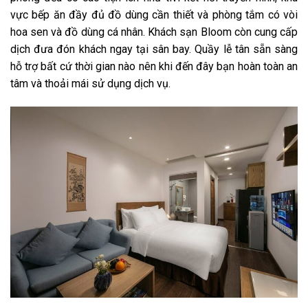
vực bếp ăn đầy đủ đồ dùng cần thiết và phòng tắm có vòi
hoa sen và đồ dùng cá nhân. Khách sạn Bloom còn cung cấp
dịch đưa đón khách ngay tại sân bay. Quầy lễ tân sẵn sàng
hỗ trợ bất cứ thời gian nào nên khi đến đây bạn hoàn toàn an
tâm và thoải mái sử dụng dịch vụ.