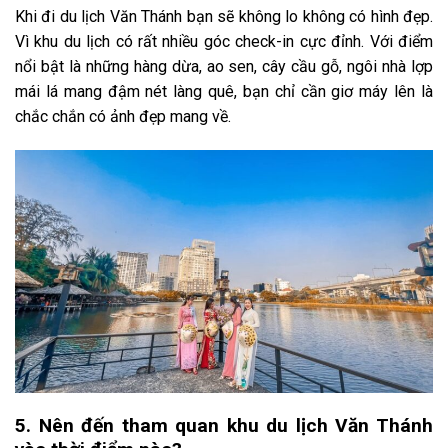
Khi đi du lịch Văn Thánh bạn sẽ không lo không có hình đẹp.
Vì khu du lịch có rất nhiều góc check-in cực đỉnh. Với điểm
nổi bật là những hàng dừa, ao sen, cây cầu gỗ, ngôi nhà lợp
mái lá mang đậm nét làng quê, bạn chỉ cần giơ máy lên là
chắc chắn có ảnh đẹp mang về.
5. Nên đến tham quan khu du lịch Văn Thánh