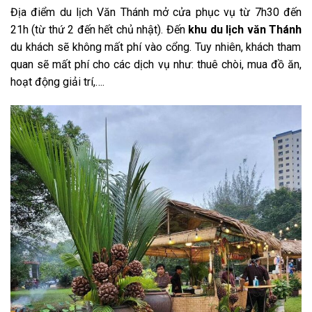
Địa điểm du lịch Văn Thánh mở cửa phục vụ từ 7h30 đến
21h (từ thứ 2 đến hết chủ nhật). Đến
khu du lịch văn Thánh
du khách sẽ không mất phí vào cổng. Tuy nhiên, khách tham
quan sẽ mất phí cho các dịch vụ như: thuê chòi, mua đồ ăn,
hoạt động giải trí,….