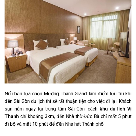
Nếu bạn lựa chọn Mường Thanh Grand làm điểm lưu trú khi
đến Sài Gòn du lịch thì sẽ rất thuận tiện cho việc đi lại. Khách
sạn nằm ngay tại trung tâm Sài Gòn, cách
khu du lịch Vị
Thanh
chỉ khoảng 3km, đến Nhà thờ Đức Bà chỉ mất 5 phút
đi bộ và mất 10 phút để đến Nhà hát Thành phố.