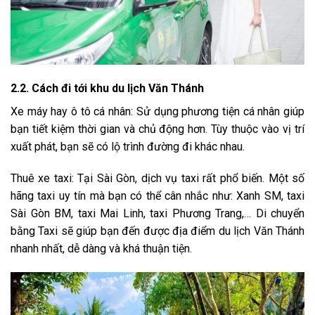
2.2. Cách đi tới khu du lịch Văn Thánh
Xe máy hay ô tô cá nhân: Sử dụng phương tiện cá nhân giúp
bạn tiết kiệm thời gian và chủ động hơn. Tùy thuộc vào vị trí
xuất phát, bạn sẽ có lộ trình đường đi khác nhau.
Thuê xe taxi: Tại Sài Gòn, dịch vụ taxi rất phổ biến. Một số
hãng taxi uy tín mà bạn có thể cân nhắc như: Xanh SM, taxi
Sài Gòn BM, taxi Mai Linh, taxi Phương Trang,… Di chuyển
bằng Taxi sẽ giúp bạn đến được địa điểm du lịch Văn Thánh
nhanh nhất, dễ dàng và khá thuận tiện.