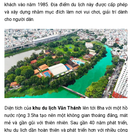
khách vào năm 1985. Địa điểm du lịch này được cấp phép
và xây dựng nhằm mục đích làm nơi vui chơi, giải trí dành
cho người dân.
Diện tích của
khu du lịch Văn Thánh
lên tới 8ha với một hồ
nước rộng 3.5ha tạo nên một không gian thoáng đãng, mát
mẻ và gần gũi với thiên nhiên. Sau gần 40 năm phát triển,
khu du lịch dần hoàn thiện và phát triển hơn với nhiều công