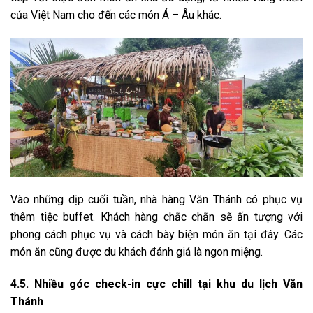
của Việt Nam cho đến các món Á – Âu khác.
Vào những dịp cuối tuần, nhà hàng Văn Thánh có phục vụ
thêm tiệc buffet. Khách hàng chắc chắn sẽ ấn tượng với
phong cách phục vụ và cách bày biện món ăn tại đây. Các
món ăn cũng được du khách đánh giá là ngon miệng.
4.5. Nhiều góc check-in cực chill tại khu du lịch Văn
Thánh