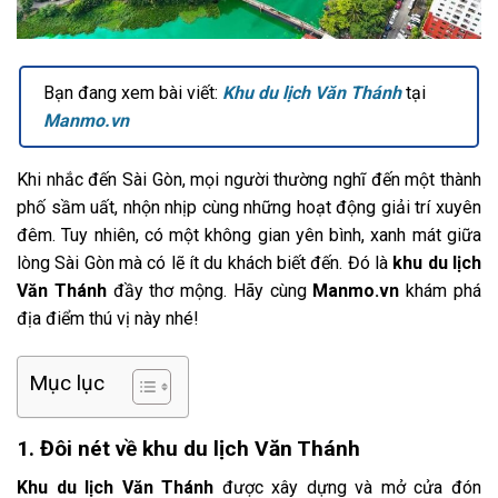
Bạn đang xem bài viết:
Khu du lịch Văn Thánh
tại
Manmo.vn
Khi nhắc đến Sài Gòn, mọi người thường nghĩ đến một thành
phố sầm uất, nhộn nhịp cùng những hoạt động giải trí xuyên
đêm. Tuy nhiên, có một không gian yên bình, xanh mát giữa
lòng Sài Gòn mà có lẽ ít du khách biết đến. Đó là
khu du lịch
Văn Thánh
đầy thơ mộng. Hãy cùng
Manmo.vn
khám phá
địa điểm thú vị này nhé!
Mục lục
1. Đôi nét về khu du lịch Văn Thánh
Khu du lịch Văn Thánh
được xây dựng và mở cửa đón