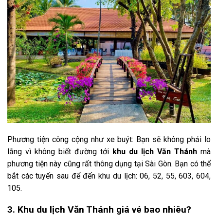
Phương tiện công cộng như xe buýt: Bạn sẽ không phải lo
lắng vì không biết đường tới
khu du lịch Văn Thánh
mà
phương tiện này cũng rất thông dụng tại Sài Gòn. Bạn có thể
bắt các tuyến sau để đến khu du lịch: 06, 52, 55, 603, 604,
105.
3. Khu du lịch Văn Thánh giá vé bao nhiêu?