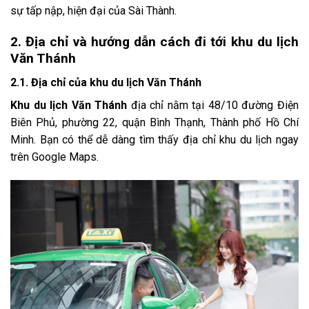
sự tấp nập, hiện đại của Sài Thành.
2. Địa chỉ và hướng dẫn cách đi tới khu du lịch
Văn Thánh
2.1. Địa chỉ của khu du lịch Văn Thánh
Khu du lịch Văn Thánh
địa chỉ nằm tại 48/10 đường Điện
Biên Phủ, phường 22, quận Bình Thạnh, Thành phố Hồ Chí
Minh. Bạn có thể dễ dàng tìm thấy địa chỉ khu du lịch ngay
trên Google Maps.