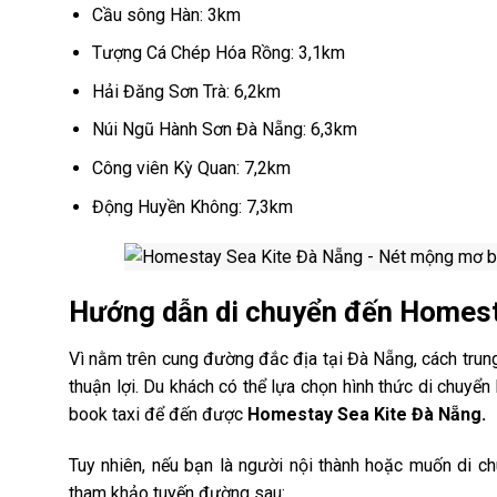
Cầu sông Hàn: 3km
Tượng Cá Chép Hóa Rồng: 3,1km
Hải Đăng Sơn Trà: 6,2km
Núi Ngũ Hành Sơn Đà Nẵng: 6,3km
Công viên Kỳ Quan: 7,2km
Động Huyền Không: 7,3km
Hướng dẫn di chuyển đến Homest
Vì nằm trên cung đường đắc địa tại Đà Nẵng, cách trun
thuận lợi. Du khách có thể lựa chọn hình thức di chuyể
book taxi để đến được
Homestay Sea Kite Đà Nẵng.
Tuy nhiên, nếu bạn là người nội thành hoặc muốn di c
tham khảo tuyến đường sau: