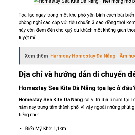
Tọa lạc ngay trong một khu phố yên bình cách bãi biể
phòng nghỉ cao cấp với tiêu chuẩn 3 sao đồng thời kèm
này còn đem đến cho quý du khách một không gian thoán
tuyệt mĩ.
Xem thêm
Harmony Homestay Đà Nẵng - Âm hưở
Địa chỉ và hướng dẫn di chuyển 
Homestay Sea Kite Đà Nẵng tọa lạc ở đâu
Homestay Sea Kite Da Nang
có vị trí địa lí nằm tại
L
nằm nay trung tâm thành phố, vì vậy ngoài những phút gi
tiếng như:
Biển Mỹ Khê: 1,1km