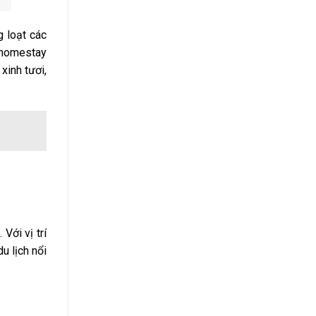
yêu
Năng
thích
Này
nhất
 loạt các
u homestay
xinh tươi,
ới vị trí
u lịch nổi