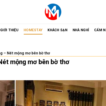
GIỚI THIỆU
HOMESTAY
KHÁCH SẠN
NHÀ NGHỈ
CẨM N
g – Nét mộng mơ bên bờ thơ
Nét mộng mơ bên bờ thơ