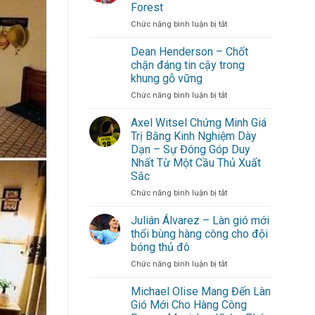
Gòn:
Forest
Gợi
ở
Chức năng bình luận bị tắt
ý
Morgan
lịch
Gibbs-
trình
Dean Henderson – Chốt
White
cuối
chặn đáng tin cậy trong
trở
tuần
khung gỗ vững
thành
không
ở
Chức năng bình luận bị tắt
linh
cần
Dean
hồn
đi
Henderson
Nottingham
xa
Axel Witsel Chứng Minh Giá
–
Forest
cho
Trị Bằng Kinh Nghiệm Dày
Chốt
hội
Dạn – Sự Đóng Góp Duy
chặn
bạn
Nhất Từ Một Cầu Thủ Xuất
đáng
thân
Sắc
tin
cậy
ở
Chức năng bình luận bị tắt
trong
Axel
khung
Witsel
Julián Álvarez – Làn gió mới
gỗ
Chứng
thổi bùng hàng công cho đội
vững
Minh
bóng thủ đô
Giá
ở
Chức năng bình luận bị tắt
Trị
Julián
Bằng
Álvarez
Kinh
Michael Olise Mang Đến Làn
–
Nghiệm
Gió Mới Cho Hàng Công
Làn
Dày