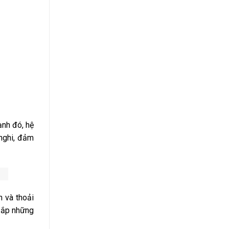
ạnh đó, hệ
 nghi, đảm
n và thoải
y ắp những