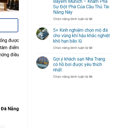
Bayern Munich – Khám Phá
gió
Dạn
Sự Đột Phá Của Cầu Thủ Tài
mới
–
Năng Này
thổi
Sự
bùng
Đóng
ở
Chức năng bình luận bị tắt
hàng
Góp
Michael
công
Duy
Olise
5+ Kinh nghiệm chọn mộ đá
cho
Nhất
Mang
cho vùng khí hậu khắc nghiệt
đội
Từ
Đến
sống được
khô hạn bão lũ
bóng
Một
Làn
h tâm điểm
thủ
Cầu
ở
Chức năng bình luận bị tắt
Gió
đô
Thủ
5+
Mới
những điều
Xuất
Kinh
Cho
Gợi ý khách sạn Nha Trang
Sắc
nghiệm
Hàng
có hồ bơi được yêu thích
chọn
Công
nhất
mộ
Bayern
ở
Chức năng bình luận bị tắt
đá
Munich
Gợi
cho
–
ý
vùng
Khám
khách
khí
Phá
sạn
hậu
Sự
Nha
khắc
Đột
Trang
nghiệt
Phá
 Đà Nẵng
có
khô
Của
hồ
hạn
Cầu
bơi
bão
Thủ
được
lũ
Tài