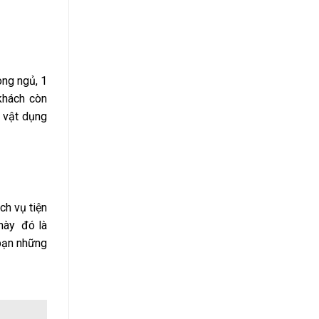
òng ngủ, 1
khách còn
c vật dụng
ch vụ tiện
này đó là
 bạn những