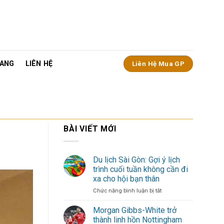
ANG
LIÊN HỆ
Liên Hệ Mua GP
BÀI VIẾT MỚI
Du lịch Sài Gòn: Gợi ý lịch
trình cuối tuần không cần đi
xa cho hội bạn thân
ở
Chức năng bình luận bị tắt
Du
lịch
Morgan Gibbs-White trở
Sài
thành linh hồn Nottingham