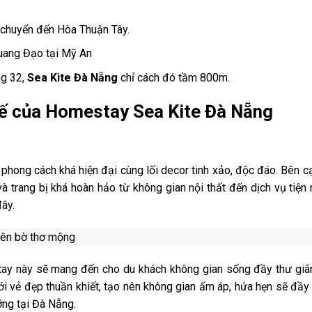
i chuyển đến Hòa Thuận Tây.
Quang Đạo tại Mỹ An
ng 32,
Sea Kite Đà Nẵng
chỉ cách đó tầm 800m.
kế của Homestay Sea Kite Đà Nẵng
phong cách khá hiện đại cùng lối decor tinh xảo, độc đáo. Bên c
 trang bị khá hoàn hảo từ không gian nội thất đến dịch vụ tiện
ây.
stay này sẽ mang đến cho du khách không gian sống đầy thư giã
ới
v
ẻ đẹp thuần khiết, tạo nên không gian ấm áp, hứa hẹn sẽ đầ
ưỡng tại Đà Nẵng.