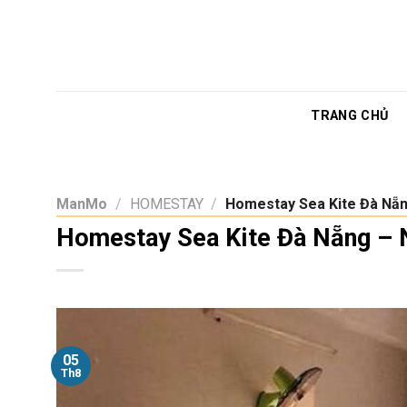
Skip
to
content
TRANG CHỦ
ManMo
/
HOMESTAY
/
Homestay Sea Kite Đà Nẵn
Homestay Sea Kite Đà Nẵng – 
05
Th8