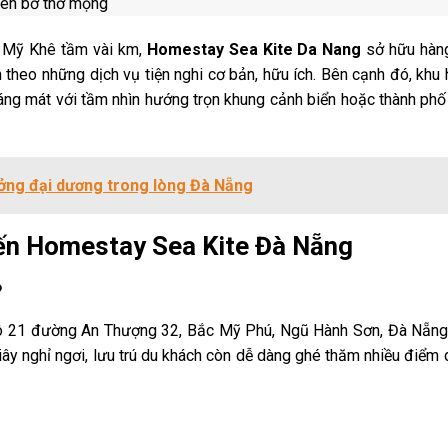
n Mỹ Khê tầm vài km,
Homestay Sea Kite Da Nang
sở hữu hàng
 theo những dịch vụ tiện nghi cơ bản, hữu ích. Bên cạnh đó, kh
g mát với tầm nhìn hướng trọn khung cảnh biển hoặc thành phố 
ng đại dương trong lòng Đà Nẵng
đến Homestay Sea Kite Đà Nẵng
?
ô 21 đường An Thượng 32, Bắc Mỹ Phú, Ngũ Hành Sơn, Đà Nẵng. V
ây nghỉ ngơi, lưu trú du khách còn dễ dàng ghé thăm nhiều điểm d