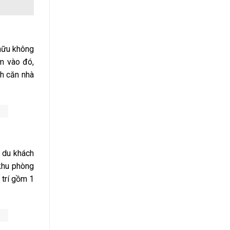
hữu không
êm vào đó,
nh căn nhà
 du khách
khu phòng
 trí gồm 1