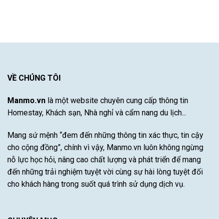
Gợi
đá
Bayern
Xuất
ý
cho
Munich
Sắc
khách
vùng
–
sạn
khí
Khám
Nha
hậu
Phá
Trang
khắc
Sự
có
nghiệt
Đột
hồ
khô
Phá
bơi
hạn
Của
được
VỀ CHÚNG TÔI
bão
Cầu
yêu
lũ
Thủ
thích
Tài
Manmo.vn
là một website chuyên cung cấp thông tin
nhất
Năng
Homestay, Khách sạn, Nhà nghỉ và cẩm nang du lịch...
Này
Mang sứ mệnh “đem đến những thông tin xác thực, tin cậy
cho cộng đồng”, chính vì vậy, Manmo.vn luôn không ngừng
nỗ lực học hỏi, nâng cao chất lượng và phát triển để mang
đến những trải nghiệm tuyệt vời cùng sự hài lòng tuyệt đối
cho khách hàng trong suốt quá trình sử dụng dịch vụ.