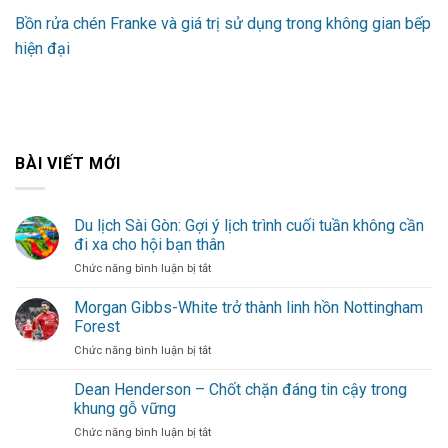
Bồn rửa chén Franke và giá trị sử dụng trong không gian bếp
hiện đại
BÀI VIẾT MỚI
Du lịch Sài Gòn: Gợi ý lịch trình cuối tuần không cần
đi xa cho hội bạn thân
ở
Chức năng bình luận bị tắt
Du
lịch
Morgan Gibbs-White trở thành linh hồn Nottingham
Sài
Forest
Gòn:
ở
Chức năng bình luận bị tắt
Gợi
Morgan
ý
Gibbs-
Dean Henderson – Chốt chặn đáng tin cậy trong
lịch
White
trình
khung gỗ vững
trở
cuối
ở
Chức năng bình luận bị tắt
thành
tuần