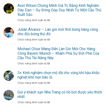
Dean
linh
không
Henderson
Axel Witsel Chứng Minh Giá Trị Bằng Kinh Nghiệm
hồn
cần
–
Nottingham
Dày Dạn – Sự Đóng Góp Duy Nhất Từ Một Cầu Thủ
đi
Chốt
Forest
xa
Xuất Sắc
chặn
cho
ở
Chức năng bình luận bị tắt
đáng
hội
Axel
tin
bạn
Witsel
cậy
Julián Álvarez – Làn gió mới thổi bùng hàng công
thân
Chứng
trong
cho đội bóng thủ đô
Minh
khung
ở
Chức năng bình luận bị tắt
Giá
gỗ
Julián
Trị
vững
Álvarez
Michael Olise Mang Đến Làn Gió Mới Cho Hàng
Bằng
–
Kinh
Công Bayern Munich – Khám Phá Sự Đột Phá Của
Làn
Nghiệm
Cầu Thủ Tài Năng Này
gió
Dày
ở
Chức năng bình luận bị tắt
mới
Dạn
Michael
thổi
–
Olise
bùng
5+ Kinh nghiệm chọn mộ đá cho vùng khí hậu khắc
Sự
Mang
hàng
Đóng
nghiệt khô hạn bão lũ
Đến
công
Góp
ở
Chức năng bình luận bị tắt
Làn
cho
Duy
5+
Gió
đội
Nhất
Kinh
Gợi ý khách sạn Nha Trang có hồ bơi được yêu thích
Mới
bóng
Từ
nghiệm
Cho
thủ
nhất
Một
chọn
Hàng
đô
Cầu
ở
Chức năng bình luận bị tắt
mộ
Công
Thủ