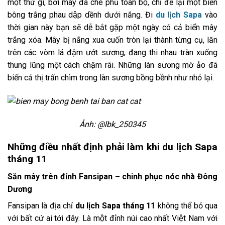
một thứ gì, bởi mây đã che phủ toàn bộ, chỉ để lại một biển
bông trắng phau dập dềnh dưới nắng. Đi
du lịch Sapa
vào
thời gian này bạn sẽ dễ bắt gặp một ngày có cả biển mây
trắng xóa. Mây bị nắng xua cuốn tròn lại thành từng cụ, lăn
trên các vòm lá đậm ướt sương, đang thi nhau tràn xuống
thung lũng một cách chậm rãi. Những làn sương mờ ảo đã
biến cả thị trấn chìm trong làn sương bồng bềnh như nhỏ lại.
Ảnh: @lbk_250345
Những điều nhất định phải làm khi du lịch Sapa
tháng 11
Săn mây trên đỉnh Fansipan – chinh phục nóc nhà Đông
Dương
Fansipan là địa chỉ
du lịch Sapa tháng 11
không thể bỏ qua
với bất cứ ai tới đây. Là một đỉnh núi cao nhất Việt Nam với