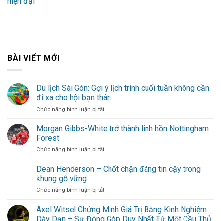
hiện đại
BÀI VIẾT MỚI
Du lịch Sài Gòn: Gợi ý lịch trình cuối tuần không cần
đi xa cho hội bạn thân
ở
Chức năng bình luận bị tắt
Du
lịch
Morgan Gibbs-White trở thành linh hồn Nottingham
Sài
Forest
Gòn:
ở
Chức năng bình luận bị tắt
Gợi
Morgan
ý
Gibbs-
Dean Henderson – Chốt chặn đáng tin cậy trong
lịch
White
trình
khung gỗ vững
trở
cuối
ở
Chức năng bình luận bị tắt
thành
tuần
Dean
linh
không
Henderson
Axel Witsel Chứng Minh Giá Trị Bằng Kinh Nghiệm
hồn
cần
–
Nottingham
Dày Dạn – Sự Đóng Góp Duy Nhất Từ Một Cầu Thủ
đi