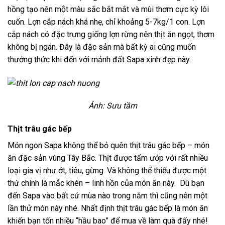
hồng tạo nên một màu sắc bắt mắt và mùi thơm cực kỳ lôi
cuốn. Lợn cắp nách khá nhẹ, chỉ khoảng 5-7kg/1 con. Lợn
cắp nách có đặc trưng giống lợn rừng nên thịt ăn ngọt, thơm
không bị ngán. Đây là đặc sản mà bất kỳ ai cũng muốn
thưởng thức khi đến với mảnh đất Sapa xinh đẹp này.
Ảnh: Sưu tầm
Thịt trâu gác bếp
Món ngon Sapa không thể bỏ quên thịt trâu gác bếp – món
ăn đặc sản vùng Tây Bắc. Thịt được tẩm ướp với rất nhiều
loại gia vị như ớt, tiêu, gừng. Và không thể thiếu được một
thứ chính là mắc khén – linh hồn của món ăn này. Dù bạn
đến Sapa vào bất cứ mùa nào trong năm thì cũng nên một
lần thử món này nhé. Nhất định thịt trâu gác bếp là món ăn
khiến bạn tốn nhiều “hầu bao” để mua về làm quà đấy nhé!