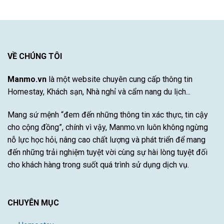
sạn
khí
Khám
Nha
hậu
Phá
Trang
khắc
Sự
có
nghiệt
Đột
hồ
khô
Phá
bơi
hạn
Của
được
VỀ CHÚNG TÔI
bão
Cầu
yêu
lũ
Thủ
thích
Tài
Manmo.vn
là một website chuyên cung cấp thông tin
nhất
Năng
Homestay, Khách sạn, Nhà nghỉ và cẩm nang du lịch...
Này
Mang sứ mệnh “đem đến những thông tin xác thực, tin cậy
cho cộng đồng”, chính vì vậy, Manmo.vn luôn không ngừng
nỗ lực học hỏi, nâng cao chất lượng và phát triển để mang
đến những trải nghiệm tuyệt vời cùng sự hài lòng tuyệt đối
cho khách hàng trong suốt quá trình sử dụng dịch vụ.
CHUYÊN MỤC