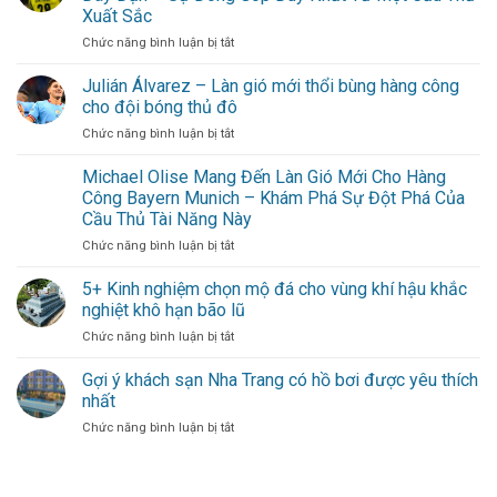
Chốt
Forest
xa
Xuất Sắc
chặn
cho
ở
Chức năng bình luận bị tắt
đáng
hội
Axel
tin
bạn
Witsel
cậy
Julián Álvarez – Làn gió mới thổi bùng hàng công
thân
Chứng
trong
cho đội bóng thủ đô
Minh
khung
ở
Chức năng bình luận bị tắt
Giá
gỗ
Julián
Trị
vững
Álvarez
Michael Olise Mang Đến Làn Gió Mới Cho Hàng
Bằng
–
Kinh
Công Bayern Munich – Khám Phá Sự Đột Phá Của
Làn
Nghiệm
Cầu Thủ Tài Năng Này
gió
Dày
ở
Chức năng bình luận bị tắt
mới
Dạn
Michael
thổi
–
Olise
bùng
5+ Kinh nghiệm chọn mộ đá cho vùng khí hậu khắc
Sự
Mang
hàng
Đóng
nghiệt khô hạn bão lũ
Đến
công
Góp
ở
Chức năng bình luận bị tắt
Làn
cho
Duy
5+
Gió
đội
Nhất
Kinh
Gợi ý khách sạn Nha Trang có hồ bơi được yêu thích
Mới
bóng
Từ
nghiệm
Cho
thủ
nhất
Một
chọn
Hàng
đô
Cầu
ở
Chức năng bình luận bị tắt
mộ
Công
Thủ
Gợi
đá
Bayern
Xuất
ý
cho
Munich
Sắc
khách
vùng
–