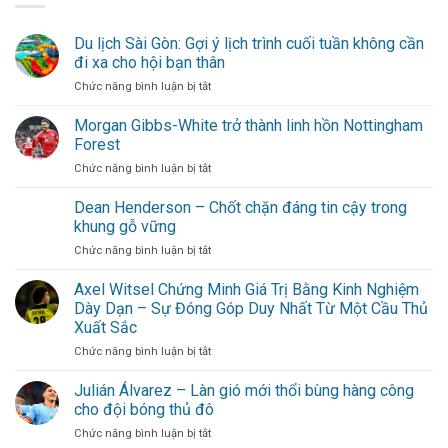
Du lịch Sài Gòn: Gợi ý lịch trình cuối tuần không cần
đi xa cho hội bạn thân
ở
Chức năng bình luận bị tắt
Du
lịch
Morgan Gibbs-White trở thành linh hồn Nottingham
Sài
Forest
Gòn:
ở
Chức năng bình luận bị tắt
Gợi
Morgan
ý
Gibbs-
Dean Henderson – Chốt chặn đáng tin cậy trong
lịch
White
trình
khung gỗ vững
trở
cuối
ở
Chức năng bình luận bị tắt
thành
tuần
Dean
linh
không
Henderson
Axel Witsel Chứng Minh Giá Trị Bằng Kinh Nghiệm
hồn
cần
–
Nottingham
Dày Dạn – Sự Đóng Góp Duy Nhất Từ Một Cầu Thủ
đi
Chốt
Forest
xa
Xuất Sắc
chặn
cho
ở
Chức năng bình luận bị tắt
đáng
hội
Axel
tin
bạn
Witsel
cậy
Julián Álvarez – Làn gió mới thổi bùng hàng công
thân
Chứng
trong
cho đội bóng thủ đô
Minh
khung
ở
Chức năng bình luận bị tắt
Giá
gỗ