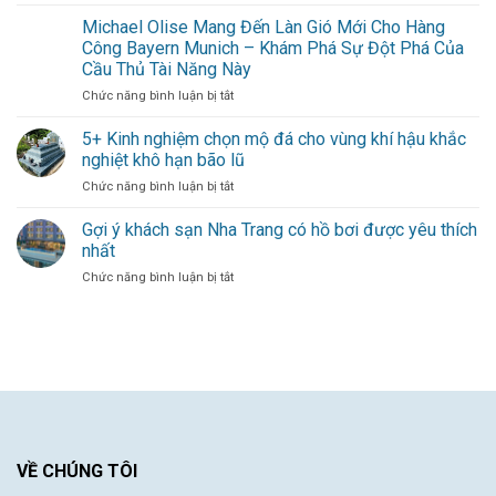
Julián
Trị
vững
Álvarez
Michael Olise Mang Đến Làn Gió Mới Cho Hàng
Bằng
–
Kinh
Công Bayern Munich – Khám Phá Sự Đột Phá Của
Làn
Nghiệm
Cầu Thủ Tài Năng Này
gió
Dày
ở
Chức năng bình luận bị tắt
mới
Dạn
Michael
thổi
–
Olise
bùng
5+ Kinh nghiệm chọn mộ đá cho vùng khí hậu khắc
Sự
Mang
hàng
Đóng
nghiệt khô hạn bão lũ
Đến
công
Góp
ở
Chức năng bình luận bị tắt
Làn
cho
Duy
5+
Gió
đội
Nhất
Kinh
Gợi ý khách sạn Nha Trang có hồ bơi được yêu thích
Mới
bóng
Từ
nghiệm
Cho
thủ
nhất
Một
chọn
Hàng
đô
Cầu
ở
Chức năng bình luận bị tắt
mộ
Công
Thủ
Gợi
đá
Bayern
Xuất
ý
cho
Munich
Sắc
khách
vùng
–
sạn
khí
Khám
Nha
hậu
Phá
Trang
khắc
Sự
có
nghiệt
Đột
hồ
khô
Phá
bơi
hạn
Của
được
VỀ CHÚNG TÔI
bão
Cầu
yêu
lũ
Thủ