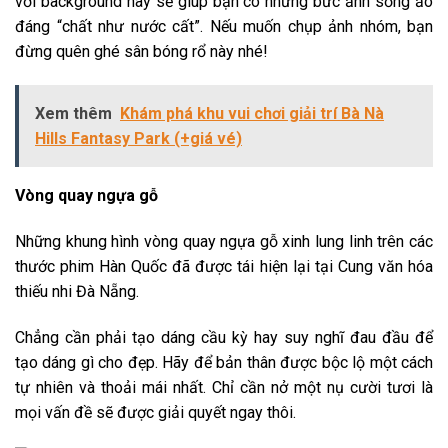
với background này sẽ giúp bạn có những bức ảnh sống ảo
đáng “chất như nước cất”. Nếu muốn chụp ảnh nhóm, bạn
đừng quên ghé sân bóng rổ này nhé!
Xem thêm
Khám phá khu vui chơi giải trí Bà Nà
Hills Fantasy Park (+giá vé)
Vòng quay ngựa gỗ
Những khung hình vòng quay ngựa gỗ xinh lung linh trên các
thước phim Hàn Quốc đã được tái hiện lại tại Cung văn hóa
thiếu nhi Đà Nẵng.
Chẳng cần phải tạo dáng cầu kỳ hay suy nghĩ đau đầu để
tạo dáng gì cho đẹp. Hãy để bản thân được bộc lộ một cách
tự nhiên và thoải mái nhất. Chỉ cần nở một nụ cười tươi là
mọi vấn đề sẽ được giải quyết ngay thôi.