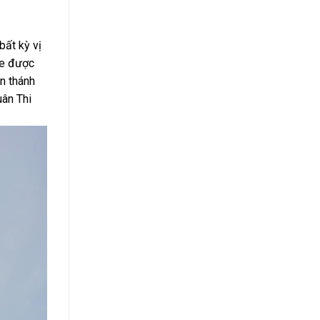
bất kỳ vị
he được
n thánh
uân Thi