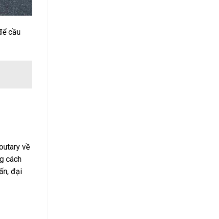
để cầu
outary về
ng cách
ấn, đại