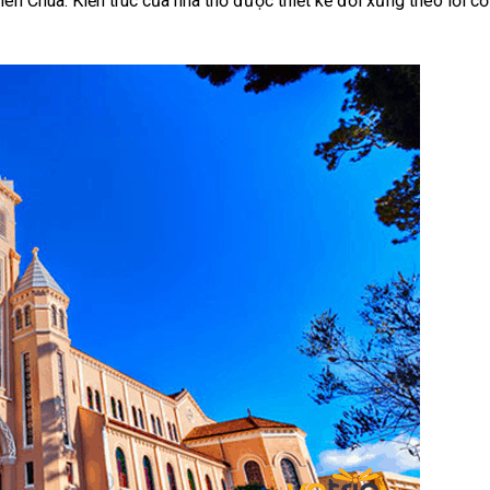
ên Chúa. Kiến trúc của nhà thờ được thiết kế đối xứng theo lối cổ