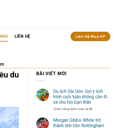
ANG
LIÊN HỆ
Liên Hệ Mua GP
ăm
iều du
BÀI VIẾT MỚI
Du lịch Sài Gòn: Gợi ý lịch
trình cuối tuần không cần đi
xa cho hội bạn thân
ở
Chức năng bình luận bị tắt
Du
lịch
Morgan Gibbs-White trở
Sài
thành linh hồn Nottingham