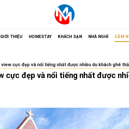
GIỚI THIỆU
HOMESTAY
KHÁCH SẠN
NHÀ NGHỈ
CẨM N
i view cực đẹp và nổi tiếng nhất được nhiều du khách ghé th
ew cực đẹp và nổi tiếng nhất được nh