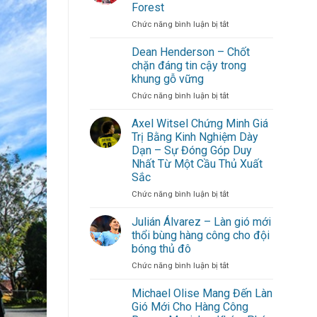
Gòn:
Forest
Gợi
ở
Chức năng bình luận bị tắt
ý
Morgan
lịch
Gibbs-
trình
Dean Henderson – Chốt
White
cuối
chặn đáng tin cậy trong
trở
tuần
khung gỗ vững
thành
không
ở
Chức năng bình luận bị tắt
linh
cần
Dean
hồn
đi
Henderson
Nottingham
xa
Axel Witsel Chứng Minh Giá
–
Forest
cho
Trị Bằng Kinh Nghiệm Dày
Chốt
hội
Dạn – Sự Đóng Góp Duy
chặn
bạn
Nhất Từ Một Cầu Thủ Xuất
đáng
thân
Sắc
tin
cậy
ở
Chức năng bình luận bị tắt
trong
Axel
khung
Witsel
Julián Álvarez – Làn gió mới
gỗ
Chứng
thổi bùng hàng công cho đội
vững
Minh
bóng thủ đô
Giá
ở
Chức năng bình luận bị tắt
Trị
Julián
Bằng
Álvarez
Kinh
Michael Olise Mang Đến Làn
–
Nghiệm
Gió Mới Cho Hàng Công
Làn
Dày