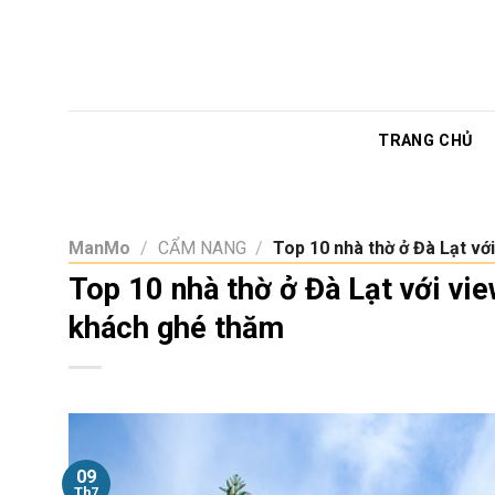
Skip
to
content
TRANG CHỦ
ManMo
/
CẨM NANG
/
Top 10 nhà thờ ở Đà Lạt vớ
Top 10 nhà thờ ở Đà Lạt với vi
khách ghé thăm
09
Th7