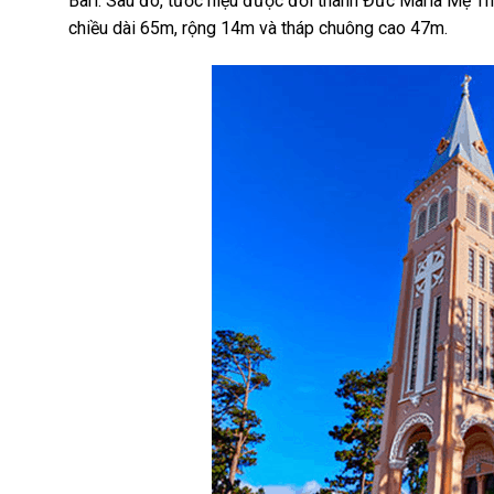
Bari. Sau đó, tước hiệu được đổi thành Đức Maria Mẹ Thi
chiều dài 65m, rộng 14m và tháp chuông cao 47m.