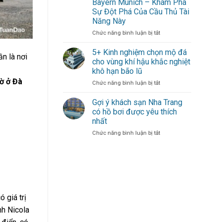
Bayern Munich – Khám Phá
gió
Dạn
Sự Đột Phá Của Cầu Thủ Tài
mới
–
Năng Này
thổi
Sự
bùng
Đóng
ở
Chức năng bình luận bị tắt
hàng
Góp
Michael
công
Duy
Olise
5+ Kinh nghiệm chọn mộ đá
n là nơi
cho
Nhất
Mang
cho vùng khí hậu khắc nghiệt
đội
Từ
Đến
khô hạn bão lũ
bóng
Một
Làn
ờ ở Đà
thủ
Cầu
ở
Chức năng bình luận bị tắt
Gió
đô
Thủ
5+
Mới
Xuất
Kinh
Cho
Gợi ý khách sạn Nha Trang
Sắc
nghiệm
Hàng
có hồ bơi được yêu thích
chọn
Công
nhất
mộ
Bayern
ở
Chức năng bình luận bị tắt
đá
Munich
Gợi
cho
–
ý
vùng
Khám
khách
khí
Phá
sạn
hậu
Sự
Nha
khắc
Đột
Trang
nghiệt
Phá
có
khô
Của
 giá trị
hồ
hạn
Cầu
bơi
nh Nicola
bão
Thủ
được
lũ
Tài