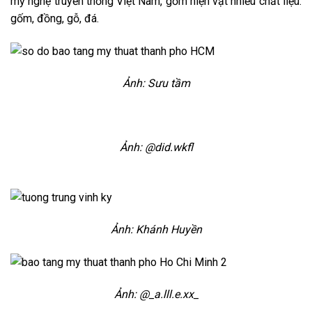
mỹ nghệ truyền thống Việt Nam, gồm hiện vật nhiều chất liệu:
gốm, đồng, gỗ, đá.
Ảnh: Sưu tầm
Ảnh: @did.wkfl
Ảnh: Khánh Huyền
Ảnh: @_a.lll.e.xx_