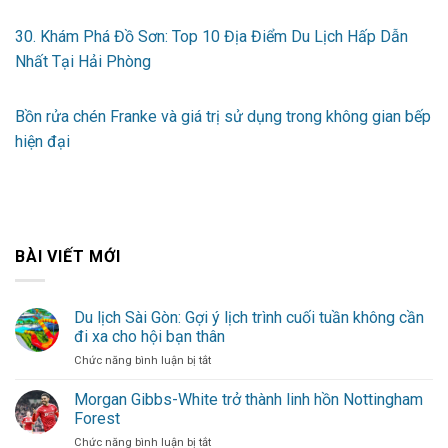
30. Khám Phá Đồ Sơn: Top 10 Địa Điểm Du Lịch Hấp Dẫn
Nhất Tại Hải Phòng
Bồn rửa chén Franke và giá trị sử dụng trong không gian bếp
hiện đại
BÀI VIẾT MỚI
Du lịch Sài Gòn: Gợi ý lịch trình cuối tuần không cần
đi xa cho hội bạn thân
ở
Chức năng bình luận bị tắt
Du
lịch
Morgan Gibbs-White trở thành linh hồn Nottingham
Sài
Forest
Gòn:
ở
Chức năng bình luận bị tắt
Gợi