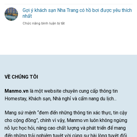
Duy
5+
Gió
đội
Nhất
Kinh
Gợi ý khách sạn Nha Trang có hồ bơi được yêu thích
Mới
bóng
Từ
nghiệm
Cho
thủ
nhất
Một
chọn
Hàng
đô
Cầu
ở
Chức năng bình luận bị tắt
mộ
Công
Thủ
Gợi
đá
Bayern
Xuất
ý
cho
Munich
Sắc
khách
vùng
–
sạn
khí
Khám
Nha
hậu
Phá
Trang
khắc
Sự
có
nghiệt
Đột
hồ
khô
Phá
bơi
hạn
Của
được
VỀ CHÚNG TÔI
bão
Cầu
yêu
lũ
Thủ
thích
Tài
Manmo.vn
là một website chuyên cung cấp thông tin
nhất
Năng
Homestay, Khách sạn, Nhà nghỉ và cẩm nang du lịch...
Này
Mang sứ mệnh “đem đến những thông tin xác thực, tin cậy
cho cộng đồng”, chính vì vậy, Manmo.vn luôn không ngừng
nỗ lực học hỏi, nâng cao chất lượng và phát triển để mang
đến những trải nghiệm tuyệt vời cùng sự hài lòng tuyệt đối