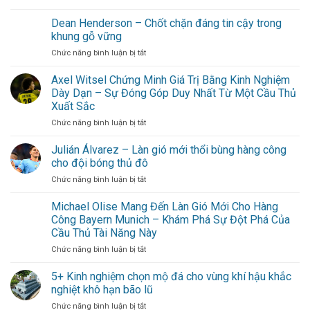
Morgan
ý
Gibbs-
Dean Henderson – Chốt chặn đáng tin cậy trong
lịch
White
trình
khung gỗ vững
trở
cuối
ở
Chức năng bình luận bị tắt
thành
tuần
Dean
linh
không
Henderson
Axel Witsel Chứng Minh Giá Trị Bằng Kinh Nghiệm
hồn
cần
–
Nottingham
Dày Dạn – Sự Đóng Góp Duy Nhất Từ Một Cầu Thủ
đi
Chốt
Forest
xa
Xuất Sắc
chặn
cho
ở
Chức năng bình luận bị tắt
đáng
hội
Axel
tin
bạn
Witsel
cậy
Julián Álvarez – Làn gió mới thổi bùng hàng công
thân
Chứng
trong
cho đội bóng thủ đô
Minh
khung
ở
Chức năng bình luận bị tắt
Giá
gỗ
Julián
Trị
vững
Álvarez
Michael Olise Mang Đến Làn Gió Mới Cho Hàng
Bằng
–
Kinh
Công Bayern Munich – Khám Phá Sự Đột Phá Của
Làn
Nghiệm
Cầu Thủ Tài Năng Này
gió
Dày
ở
Chức năng bình luận bị tắt
mới
Dạn
Michael
thổi
–
Olise
bùng
5+ Kinh nghiệm chọn mộ đá cho vùng khí hậu khắc
Sự
Mang
hàng
Đóng
nghiệt khô hạn bão lũ
Đến
công
Góp
ở
Chức năng bình luận bị tắt
Làn
cho