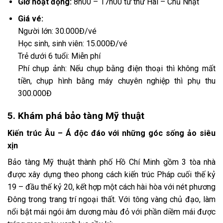
Giờ hoạt động:
8h00 – 17h00 từ thứ Hai – Chủ Nhật
Giá vé:
Người lớn: 30.000Đ/vé
Học sinh, sinh viên: 15.000Đ/vé
Trẻ dưới 6 tuổi: Miễn phí
Phí chụp ảnh: Nếu chụp bằng điện thoại thì không mất
tiền, chụp hình bằng máy chuyên nghiệp thì phụ thu
300.000Đ
5. Khám phá bảo tàng Mỹ thuật
Kiến trúc Âu – Á độc đáo với những góc sống ảo siêu
xịn
Bảo tàng Mỹ thuật thành phố Hồ Chí Minh gồm 3 tòa nhà
được xây dựng theo phong cách kiến trúc Pháp cuối thế kỷ
19 – đầu thế kỷ 20, kết hợp một cách hài hòa với nét phương
Đông trong trang trí ngoại thất. Với tông vàng chủ đạo, làm
nổi bật mái ngói âm dương màu đỏ với phần diềm mái được