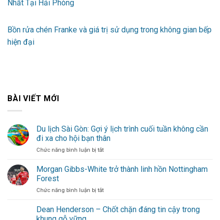
Nhất Tại Hải Phòng
Bồn rửa chén Franke và giá trị sử dụng trong không gian bếp
hiện đại
BÀI VIẾT MỚI
Du lịch Sài Gòn: Gợi ý lịch trình cuối tuần không cần
đi xa cho hội bạn thân
ở
Chức năng bình luận bị tắt
Du
lịch
Morgan Gibbs-White trở thành linh hồn Nottingham
Sài
Forest
Gòn:
ở
Chức năng bình luận bị tắt
Gợi
Morgan
ý
Gibbs-
Dean Henderson – Chốt chặn đáng tin cậy trong
lịch
White
trình
khung gỗ vững