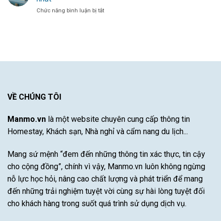
chọn
Hàng
đô
Cầu
ở
Chức năng bình luận bị tắt
mộ
Công
Thủ
Gợi
đá
Bayern
Xuất
ý
cho
Munich
Sắc
khách
vùng
–
sạn
khí
Khám
Nha
hậu
Phá
Trang
khắc
Sự
có
nghiệt
Đột
hồ
khô
Phá
bơi
hạn
Của
được
VỀ CHÚNG TÔI
bão
Cầu
yêu
lũ
Thủ
thích
Tài
Manmo.vn
là một website chuyên cung cấp thông tin
nhất
Năng
Homestay, Khách sạn, Nhà nghỉ và cẩm nang du lịch...
Này
Mang sứ mệnh “đem đến những thông tin xác thực, tin cậy
cho cộng đồng”, chính vì vậy, Manmo.vn luôn không ngừng
nỗ lực học hỏi, nâng cao chất lượng và phát triển để mang
đến những trải nghiệm tuyệt vời cùng sự hài lòng tuyệt đối
cho khách hàng trong suốt quá trình sử dụng dịch vụ.