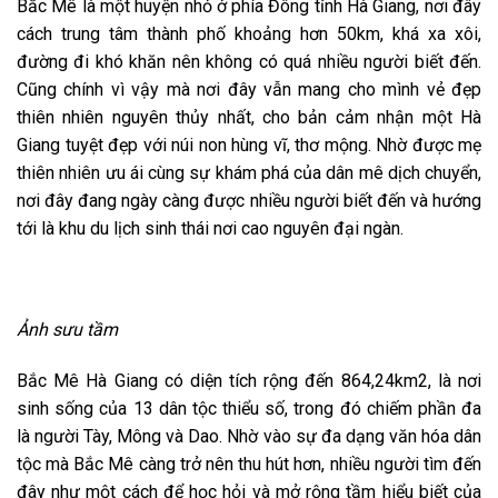
Bắc Mê là một huyện nhỏ ở phía Đông tỉnh Hà Giang, nơi đây
cách trung tâm thành phố khoảng hơn 50km, khá xa xôi,
đường đi khó khăn nên không có quá nhiều người biết đến.
Cũng chính vì vậy mà nơi đây vẫn mang cho mình vẻ đẹp
thiên nhiên nguyên thủy nhất, cho bản cảm nhận một Hà
Giang tuyệt đẹp với núi non hùng vĩ, thơ mộng. Nhờ được mẹ
thiên nhiên ưu ái cùng sự khám phá của dân mê dịch chuyển,
nơi đây đang ngày càng được nhiều người biết đến và hướng
tới là khu du lịch sinh thái nơi cao nguyên đại ngàn.
Ảnh sưu tầm
Bắc Mê Hà Giang có diện tích rộng đến 864,24km2, là nơi
sinh sống của 13 dân tộc thiểu số, trong đó chiếm phần đa
là người Tày, Mông và Dao. Nhờ vào sự đa dạng văn hóa dân
tộc mà Bắc Mê càng trở nên thu hút hơn, nhiều người tìm đến
đây như một cách để học hỏi và mở rộng tầm hiểu biết của