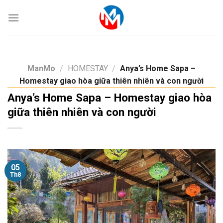
Skip
to
content
ManMo
/
HOMESTAY
/
Anya’s Home Sapa –
Homestay giao hòa giữa thiên nhiên và con người
Anya’s Home Sapa – Homestay giao hòa
giữa thiên nhiên và con người
05
Th8