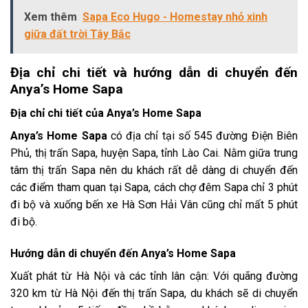
Xem thêm
Sapa Eco Hugo - Homestay nhỏ xinh
giữa đất trời Tây Bắc
Địa chỉ chi tiết và hướng dẫn di chuyển đến
Anya’s Home Sapa
Địa chỉ chi tiết của Anya’s Home Sapa
Anya’s Home Sapa
có địa chỉ tại số 545 đường Điện Biên
Phủ, thị trấn Sapa, huyện Sapa, tỉnh Lào Cai. Nằm giữa trung
tâm thị trấn Sapa nên du khách rất dễ dàng di chuyển đến
các điểm tham quan tại Sapa, cách chợ đêm Sapa chỉ 3 phút
đi bộ và xuống bến xe Hà Sơn Hải Vân cũng chỉ mất 5 phút
đi bộ.
Hướng dẫn di chuyển đến Anya’s Home Sapa
Xuất phát từ Hà Nội và các tỉnh lân cận: Với quãng đường
320 km từ Hà Nội đến thị trấn Sapa, du khách sẽ di chuyển