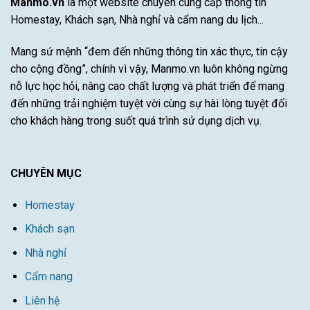
Manmo.vn
là một website chuyên cung cấp thông tin
nhất
Năng
Homestay, Khách sạn, Nhà nghỉ và cẩm nang du lịch...
Này
Mang sứ mệnh “đem đến những thông tin xác thực, tin cậy
cho cộng đồng”, chính vì vậy, Manmo.vn luôn không ngừng
nỗ lực học hỏi, nâng cao chất lượng và phát triển để mang
đến những trải nghiệm tuyệt vời cùng sự hài lòng tuyệt đối
cho khách hàng trong suốt quá trình sử dụng dịch vụ.
CHUYÊN MỤC
Homestay
Khách sạn
Nhà nghỉ
Cẩm nang
Liên hệ