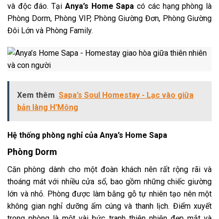
và độc đáo. Tại
Anya’s Home Sapa
có các hạng phòng là
Phòng Dorm, Phòng VIP, Phòng Giường Đơn, Phòng Giường
Đôi Lớn và Phòng Family.
Xem thêm
Sapa’s Soul Homestay - Lạc vào giữa
bản làng H'Mông
Hệ thống phòng nghỉ của Anya’s Home Sapa
Phòng Dorm
Căn phòng dành cho một đoàn khách nên rất rộng rãi và
thoáng mát với nhiều cửa sổ, bao gồm những chiếc giường
lớn và nhỏ. Phòng được làm bằng gỗ tự nhiên tạo nên một
không gian nghỉ dưỡng ấm cúng và thanh lịch. Điểm xuyết
trong phòng là một vài bức tranh thiên nhiên đẹp mắt và