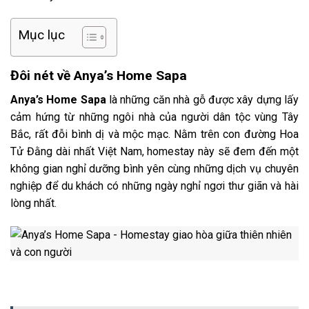
Mục lục
Đôi nét về Anya’s Home Sapa
Anya’s Home Sapa
là những căn nhà gỗ được xây dựng lấy
cảm hứng từ những ngôi nhà của người dân tộc vùng Tây
Bắc, rất đỗi bình dị và mộc mạc. Nằm trên con đường Hoa
Tử Đằng dài nhất Việt Nam, homestay này sẽ
đem đến một
không gian nghỉ dưỡng bình yên cùng những dịch vụ chuyên
nghiệp để du khách có những ngày nghỉ ngơi thư giãn và hài
lòng nhất.