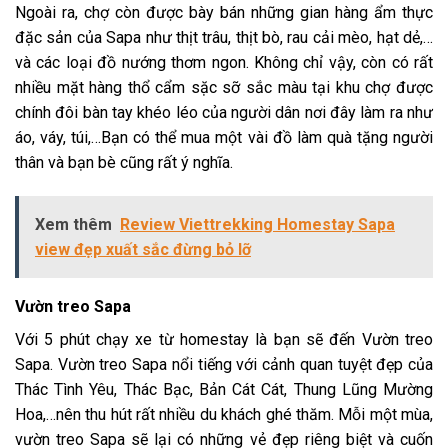
Ngoài ra, chợ còn được bày bán những gian hàng ẩm thực
đặc sản của Sapa như thịt trâu, thịt bò, rau cải mèo, hạt dẻ,…
và các loại đồ nướng thơm ngon. Không chỉ vậy, còn có rất
nhiều mặt hàng thổ cẩm sặc sỡ sắc màu tại khu chợ được
chính đôi bàn tay khéo léo của người dân nơi đây làm ra như
áo, váy, túi,…Bạn có thể mua một vài đồ làm quà tặng người
thân và bạn bè cũng rất ý nghĩa.
Xem thêm
Review Viettrekking Homestay Sapa
view đẹp xuất sắc đừng bỏ lỡ
Vườn treo Sapa
Với 5 phút chạy xe từ homestay là bạn sẽ đến Vườn treo
Sapa. Vườn treo Sapa nổi tiếng với cảnh quan tuyệt đẹp của
Thác Tình Yêu, Thác Bạc, Bản Cát Cát, Thung Lũng Mường
Hoa,…nên thu hút rất nhiều du khách ghé thăm. Mỗi một mùa,
vườn treo Sapa sẽ lại có những vẻ đẹp riêng biệt và cuốn