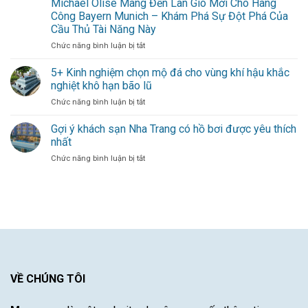
Michael Olise Mang Đến Làn Gió Mới Cho Hàng
Bằng
–
Kinh
Công Bayern Munich – Khám Phá Sự Đột Phá Của
Làn
Nghiệm
Cầu Thủ Tài Năng Này
gió
Dày
ở
Chức năng bình luận bị tắt
mới
Dạn
Michael
thổi
–
Olise
bùng
5+ Kinh nghiệm chọn mộ đá cho vùng khí hậu khắc
Sự
Mang
hàng
Đóng
nghiệt khô hạn bão lũ
Đến
công
Góp
ở
Chức năng bình luận bị tắt
Làn
cho
Duy
5+
Gió
đội
Nhất
Kinh
Gợi ý khách sạn Nha Trang có hồ bơi được yêu thích
Mới
bóng
Từ
nghiệm
Cho
thủ
nhất
Một
chọn
Hàng
đô
Cầu
ở
Chức năng bình luận bị tắt
mộ
Công
Thủ
Gợi
đá
Bayern
Xuất
ý
cho
Munich
Sắc
khách
vùng
–
sạn
khí
Khám
Nha
hậu
Phá
Trang
khắc
Sự
có
nghiệt
Đột
hồ
khô
Phá
bơi
hạn
Của
được
VỀ CHÚNG TÔI
bão
Cầu
yêu
lũ
Thủ
thích
Tài