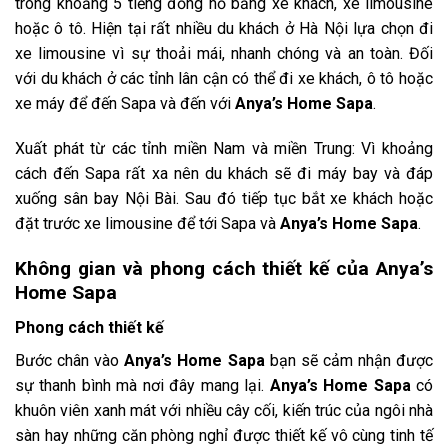
trong khoảng 5 tiếng đồng hồ bằng xe khách, xe limousine
hoặc ô tô. Hiện tại rất nhiều du khách ở Hà Nội lựa chọn đi
xe limousine vì sự thoải mái, nhanh chóng và an toàn. Đối
với du khách ở các tỉnh lân cận có thể đi xe khách, ô tô hoặc
xe máy để đến Sapa và đến với
Anya’s Home Sapa
.
Xuất phát từ các tỉnh miền Nam và miền Trung: Vì khoảng
cách đến Sapa rất xa nên du khách sẽ đi máy bay và đáp
xuống sân bay Nội Bài. Sau đó tiếp tục bắt xe khách hoặc
đặt trước xe limousine để tới Sapa và
Anya’s Home Sapa
.
Không gian và phong cách thiết kế của Anya’s
Home Sapa
Phong cách thiết kế
Bước chân vào
Anya’s Home Sapa
bạn sẽ cảm nhận được
sự thanh bình mà nơi đây mang lại.
Anya’s Home Sapa
có
khuôn viên xanh mát với nhiều cây cối, kiến trúc của ngôi nhà
sàn hay những căn phòng nghỉ được thiết kế vô cùng tinh tế