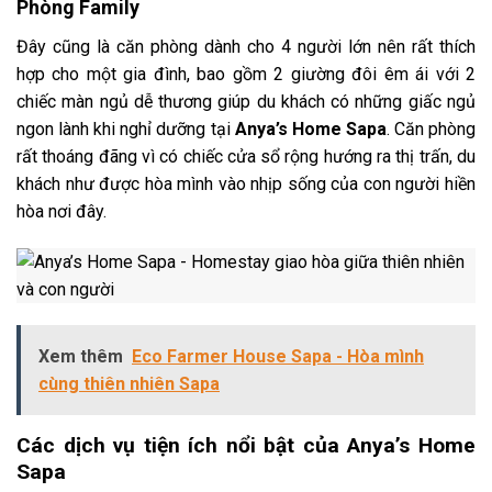
Phòng Family
Đây cũng là căn phòng dành cho 4 người lớn nên rất thích
hợp cho một gia đình, bao gồm 2 giường đôi êm ái với 2
chiếc màn ngủ dễ thương giúp du khách có những giấc ngủ
ngon lành khi nghỉ dưỡng tại
Anya’s Home Sapa
. Căn phòng
rất thoáng đãng vì có chiếc cửa sổ rộng hướng ra thị trấn, du
khách như được hòa mình vào nhịp sống của con người hiền
hòa nơi đây.
Xem thêm
Eco Farmer House Sapa - Hòa mình
cùng thiên nhiên Sapa
Các dịch vụ tiện ích nổi bật của Anya’s Home
Sapa