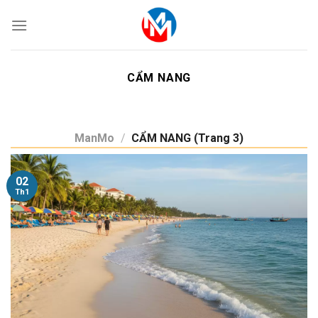
Skip
to
content
CẨM NANG
ManMo
/
CẨM NANG (Trang 3)
02
Th1