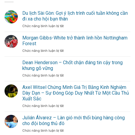
Du lịch Sài Gòn: Gợi ý lịch trình cuối tuần không cần
đi xa cho hội bạn thân
ở
Chức năng bình luận bị tắt
Du
lịch
Morgan Gibbs-White trở thành linh hồn Nottingham
Sài
Forest
Gòn:
ở
Chức năng bình luận bị tắt
Gợi
Morgan
ý
Gibbs-
Dean Henderson – Chốt chặn đáng tin cậy trong
lịch
White
trình
khung gỗ vững
trở
cuối
ở
Chức năng bình luận bị tắt
thành
tuần
Dean
linh
không
Henderson
Axel Witsel Chứng Minh Giá Trị Bằng Kinh Nghiệm
hồn
cần
–
Nottingham
Dày Dạn – Sự Đóng Góp Duy Nhất Từ Một Cầu Thủ
đi
Chốt
Forest
xa
Xuất Sắc
chặn
cho
ở
Chức năng bình luận bị tắt
đáng
hội
Axel
tin
bạn
Witsel
cậy
Julián Álvarez – Làn gió mới thổi bùng hàng công
thân
Chứng
trong
cho đội bóng thủ đô
Minh
khung
ở
Chức năng bình luận bị tắt
Giá
gỗ