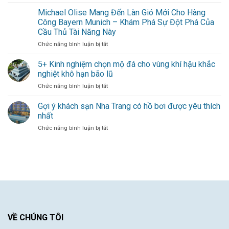
Julián
Trị
vững
Álvarez
Michael Olise Mang Đến Làn Gió Mới Cho Hàng
Bằng
–
Kinh
Công Bayern Munich – Khám Phá Sự Đột Phá Của
Làn
Nghiệm
Cầu Thủ Tài Năng Này
gió
Dày
ở
Chức năng bình luận bị tắt
mới
Dạn
Michael
thổi
–
Olise
bùng
5+ Kinh nghiệm chọn mộ đá cho vùng khí hậu khắc
Sự
Mang
hàng
Đóng
nghiệt khô hạn bão lũ
Đến
công
Góp
ở
Chức năng bình luận bị tắt
Làn
cho
Duy
5+
Gió
đội
Nhất
Kinh
Gợi ý khách sạn Nha Trang có hồ bơi được yêu thích
Mới
bóng
Từ
nghiệm
Cho
thủ
nhất
Một
chọn
Hàng
đô
Cầu
ở
Chức năng bình luận bị tắt
mộ
Công
Thủ
Gợi
đá
Bayern
Xuất
ý
cho
Munich
Sắc
khách
vùng
–
sạn
khí
Khám
Nha
hậu
Phá
Trang
khắc
Sự
có
nghiệt
Đột
hồ
khô
Phá
bơi
hạn
Của
được
VỀ CHÚNG TÔI
bão
Cầu
yêu
lũ
Thủ