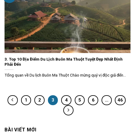
3. Top 10 Địa Điểm Du Lịch Buôn Ma Thuột Tuyệt Đẹp Nhất Định
Phải Đến
Tổng quan về Du lịch Buôn Ma Thuột Chào mừng quý vị độc giả đến...
1
2
3
4
5
6
…
46
BÀI VIẾT MỚI