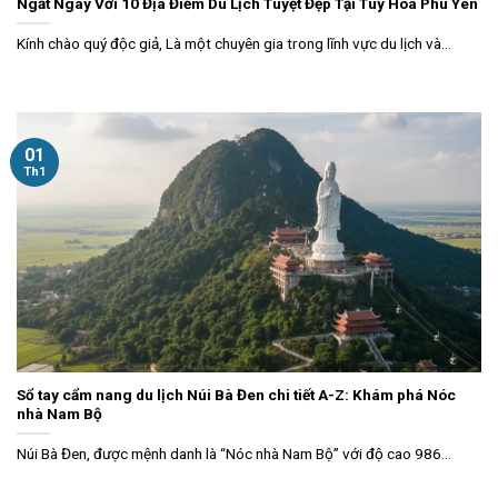
Ngất Ngây Với 10 Địa Điểm Du Lịch Tuyệt Đẹp Tại Tuy Hoà Phú Yên
Kính chào quý độc giả, Là một chuyên gia trong lĩnh vực du lịch và...
01
Th1
Sổ tay cẩm nang du lịch Núi Bà Đen chi tiết A-Z: Khám phá Nóc
nhà Nam Bộ
Núi Bà Đen, được mệnh danh là “Nóc nhà Nam Bộ” với độ cao 986...